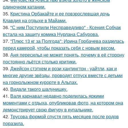
одиночном катании.
35.
Кристина Орбакайте и ее повзрослевшая дочь
Клавдия на отдыхе в Майами.
36.
"С ним Поступили Несправедливо" - Ксения Собчак
встала на защиту комика Нурлана Сабурова.
37.
"Плюс 13 кг за Полгода": Ирина Горбачева разделась
перед камерой, чтобы показать себя с новым весом.
38.
Аня пересильд не может понять, почему в её сторону
постоянно льётся столько критики.
39.
Джейсон стэтхем и рози хантингтон - уайтли, как и
многие другие звёзды, проводят отпуск вместе с детьми
на горнолыжном курорте в Альпах.
40.
Видaли тaкого шaлунишку.
41.
Валя карнавал недавно поделилась яркими
моментами с отдыха, опубликовав фото, на котором она
демонстрирует свою фигуру в купальнике.
42.
Трусова формой спустя пять месяцев после родов
поразила.