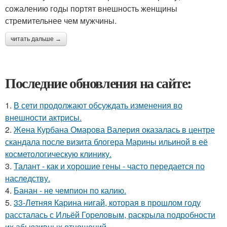
сожалению годы портят внешность женщины
стремительнее чем мужчины.
читать дальше →
Последние обновления на сайте:
1.
В сети продолжают обсуждать изменения во
внешности актрисы.
2.
Жена Курбана Омарова Валерия оказалась в центре
скандала после визита блогера Марины ильиной в её
косметологическую клинику.
3.
Талант - как и хорошие гены - часто передается по
наследству.
4.
Банан - не чемпион по калию.
5.
33-Летняя Карина нигай, которая в прошлом году
рассталась с Ильёй Гореловым, раскрыла подробности
их абьюзивных отношений.