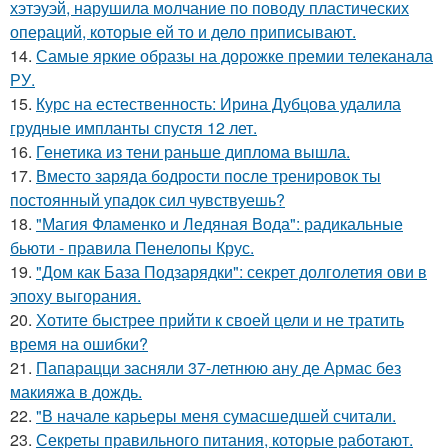
хэтэуэй, нарушила молчание по поводу пластических
операций, которые ей то и дело приписывают.
14.
Самые яркие образы на дорожке премии телеканала
РУ.
15.
Курс на естественность: Ирина Дубцова удалила
грудные импланты спустя 12 лет.
16.
Генетика из тени раньше диплома вышла.
17.
Вместо заряда бодрости после тренировок ты
постоянный упадок сил чувствуешь?
18.
"Магия Фламенко и Ледяная Вода": радикальные
бьюти - правила Пенелопы Крус.
19.
"Дом как База Подзарядки": секрет долголетия ови в
эпоху выгорания.
20.
Хотите быстрее прийти к своей цели и не тратить
время на ошибки?
21.
Папарацци засняли 37-летнюю ану де Армас без
макияжа в дождь.
22.
"В начале карьеры меня сумасшедшей считали.
23.
Секреты правильного питания, которые работают.