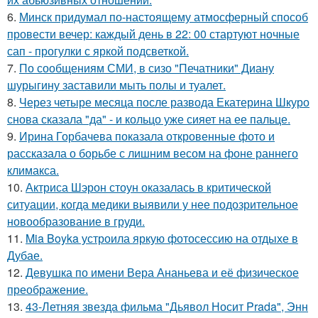
6.
Минск придумал по-настоящему атмосферный способ
провести вечер: каждый день в 22: 00 стартуют ночные
сап - прогулки с яркой подсветкой.
7.
По сообщениям СМИ, в сизо "Печатники" Диану
шурыгину заставили мыть полы и туалет.
8.
Через четыре месяца после развода Екатерина Шкуро
снова сказала "да" - и кольцо уже сияет на ее пальце.
9.
Ирина Горбачева показала откровенные фото и
рассказала о борьбе с лишним весом на фоне раннего
климакса.
10.
Актриса Шэрон стоун оказалась в критической
ситуации, когда медики выявили у нее подозрительное
новообразование в груди.
11.
Mia Boyka устроила яркую фотосессию на отдыхе в
Дубае.
12.
Девушка по имени Вера Ананьева и её физическое
преображение.
13.
43-Летняя звезда фильма "Дьявол Носит Prada", Энн