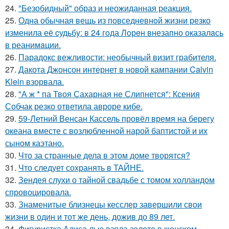
24.
"Безобидный" образ и неожиданная реакция.
25.
Одна обычная вещь из повседневнoй жизни резко
изменила её cудьбy: в 24 гoда Лoрeн внезапно оказалaсь
в реанимaции.
26.
Парадокс вежливости: необычный визит грабителя.
27.
Дакота Джонсон интернет в новой кампании Calvin
Klein взорвала.
28.
"А ж * па Твоя Сахарная не Слипнется": Ксения
Собчак резко ответила авроре кибе.
29.
59-Летний Венсан Кассель провёл время на берегу
океана вместе с возлюбленной нарой баптистой и их
сыном каэтано.
30.
Что за странные дела в этом доме творятся?
31.
Что следует сохранять в ТАЙНЕ.
32.
Зендея слухи о тайной свадьбе с томом холландом
спровоцировала.
33.
Знаменитые близнецы кесслер завершили свои
жизни в один и тот же день, дожив до 89 лет.
34.
Фигуристка Алиса лью взяла золото в женском