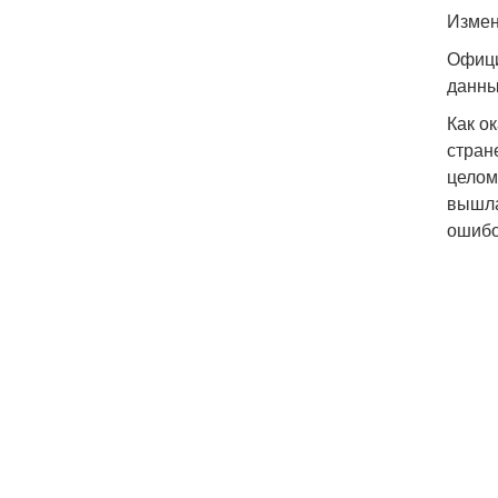
Измен
Офици
данны
Как о
стран
целом
вышла
ошибо