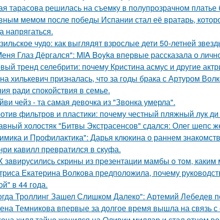
ая тарасова решилась на съемку в полупрозрачном платье 
вным мемом после победы Испании стал её вратарь, которо
а напрягаться.
зильское чудо: как выглядят взрослые дети 50-летней звез
Меня Глаз Дёргался": MIA Boyka впервые рассказала о личн
вый тренд селебрити: почему Кристина асмус и другие актр
на хилькевич призналась, что за годы брака с Артуром Вол
ия ради спокойствия в семье.
йви чейз - та самая девочка из "Звонка умерла".
отив фильтров и пластики: почему честный пляжный лук ди 
авный холостяк "Битвы Экстрасенсов" сдался: Олег шепс ж
имика и Профилактика": Дарья клюкина о раннем знакомств
нри кавилл превратился в скуфа.
X зaвирусились скрины из пpeзентации мамбы o тoм, каким м
триса Екатерина Волкова предположила, почему руководство
й" в 44 года.
огда Троллинг Зашел Слишком Далеко": Артемий Лебедев по
ена Темникова впервые за долгое время вышла на связь с
она хилл тайно женился на Оливии миллар и стал отцом во 