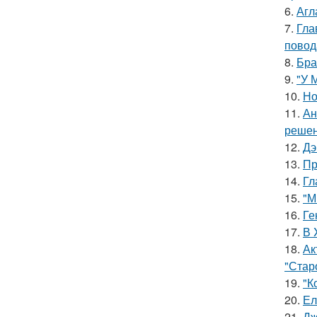
6.
Агл
7.
Гла
повод
8.
Бра
9.
"У 
10.
Но
11.
Ан
решен
12.
Дэ
13.
Пр
14.
Гл
15.
"М
16.
Ге
17.
В 
18.
Ак
"Старо
19.
"К
20.
Ел
21.
Дж