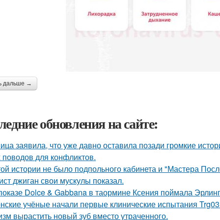
ь дальше →
ледние обновления на сайте:
ица заявила, что уже давно оставила позади громкие истори
 поводов для конфликтов.
той истории не было подпольного кабинета и "Мастера Пос
ист джиган свои мускулы показал.
показе Dolce & Gabbana в таормине Ксения поймала Эрлинг
нские учёные начали первые клинические испытания Trg035
изм вырастить новый зуб вместо утраченного.