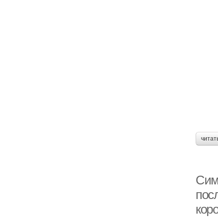
читат
Сим
пос
кор