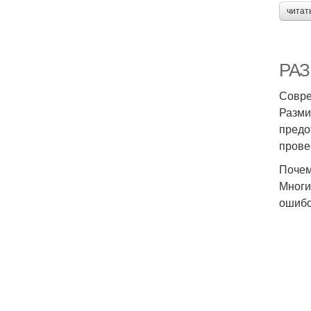
читат
РАЗ
Совре
Разми
предо
прове
Почем
Многи
ошибо