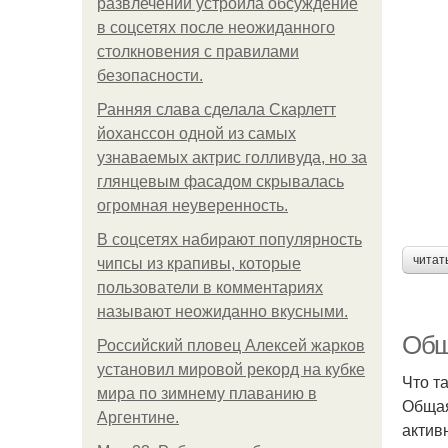
развлечений устроила обсуждение
в соцсетях после неожиданного
столкновения с правилами
безопасности.
Ранняя слава сделала Скарлетт
йоханссон одной из самых
узнаваемых актрис голливуда, но за
глянцевым фасадом скрывалась
огромная неуверенность.
В соцсетях набирают популярность
читат
чипсы из крапивы, которые
пользователи в комментариях
называют неожиданно вкусными.
Общ
Российский пловец Алексей жарков
установил мировой рекорд на кубке
Что т
мира по зимнему плаванию в
Общая
Аргентине.
актив