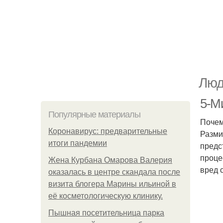
Люд
5-М
Популярные материалы
Почем
Коронавирус: предварительные
Разми
итоги пандемии
предс
проце
Жена Курбана Омарова Валерия
вред 
оказалась в центре скандала после
визита блогера Марины ильиной в
её косметологическую клинику.
Пышная посетительница парка