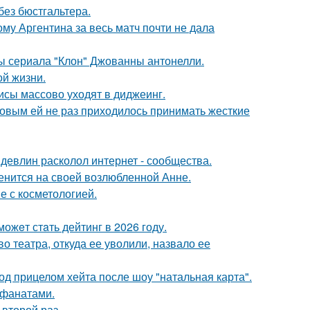
без бюстгальтера.
му Аргентина за весь матч почти не дала
ды сериала "Клон" Джованны антонелли.
ой жизни.
исы массово уходят в диджеинг.
ковым ей не раз приходилось принимать жесткие
девлин расколол интернет - сообщества.
енится на своей возлюбленной Анне.
е с косметологией.
ожeт стaть дейтинг в 2026 году.
 театра, откуда ее уволили, назвало ее
д прицелом хейта после шоу "натальная карта".
 фанатами.
второй раз.