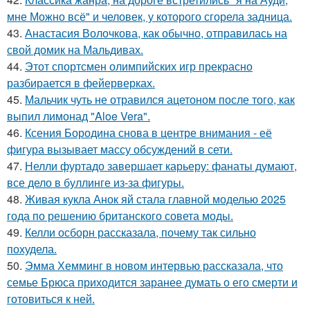
мне Можно всё" и человек, у которого сгорела задница.
43.
Анастасия Волочкова, как обычно, отправилась на
свой домик на Мальдивах.
44.
Этот спортсмен олимпийских игр прекрасно
разбирается в фейерверках.
45.
Мальчик чуть не отравился ацетоном после того, как
выпил лимонад "Aloe Vera".
46.
Ксения Бородина снова в центре внимания - её
фигура вызывает массу обсуждений в сети.
47.
Нелли фуртадо завершает карьеру: фанаты думают,
все дело в буллинге из-за фигуры.
48.
Живая кукла Анок яй стала главной моделью 2025
года по решению британского совета моды.
49.
Келли осборн рассказала, почему так сильно
похудела.
50.
Эмма Хемминг в новом интервью рассказала, что
семье Брюса приходится заранее думать о его смерти и
готовиться к ней.