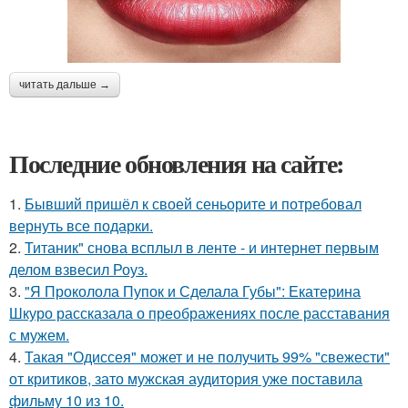
читать дальше →
Последние обновления на сайте:
1.
Бывший пришёл к своей сеньорите и потребовал
вернуть все подарки.
2.
Титаник" снова всплыл в ленте - и интернет первым
делом взвесил Роуз.
3.
"Я Проколола Пупок и Сделала Губы": Екатерина
Шкуро рассказала о преображениях после расставания
с мужем.
4.
Такая "Одиссея" может и не получить 99% "свежести"
от критиков, зато мужская аудитория уже поставила
фильму 10 из 10.