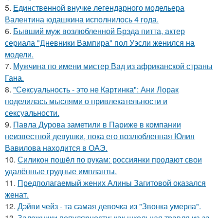
5.
Единственной внучке легендарного модельера
Валентина юдашкина исполнилось 4 года.
6.
Бывший муж возлюбленной Брэда питта, актер
сериала "Дневники Вампира" пол Уэсли женился на
модели.
7.
Мужчина по имени мистер Вад из африканской страны
Гана.
8.
"Сексуальность - это не Картинка": Ани Лорак
поделилась мыслями о привлекательности и
сексуальности.
9.
Павла Дурова заметили в Париже в компании
неизвестной девушки, пока его возлюбленная Юлия
Вавилова находится в ОАЭ.
10.
Силикон пошёл по рукам: россиянки продают свои
удалённые грудные импланты.
11.
Предполагаемый жених Алины Загитовой оказался
женат.
12.
Дэйви чейз - та самая девочка из "Звонка умерла".
13.
Заложники популярности: как школьная травля из-за