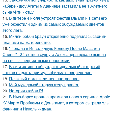
кабаре - шоу Агаты муцениеце заставила ее 13-летнего
сына уйти к отцу.
14.
В питере 4 июля устроят фестиваль Milf и в сети его
уже окрестили одним из самых обсуждаемых ивентов
этого лета.
15.
Милли бобби браун откровенно поделилась своими
планами на материнство.
16.
"Попала в Инвалидную Коляску После Массажа
Спины" - 34-летняя супруга Александра цекало вышла
на связь с неприятными новостями.
17.
В сети активно обсуждают идеальный актерский
состав в адаптации мультфильма - звереполис.
18.
Пляжный стиль и летнее настроение.
19.
Мой муж домой вторую жену привёл.
20.
История любви P!
21.
В Нью-йорке прошла премьера нового сериала Apple
"У Марго Проблемы с Деньгами", в котором сыграли эль
фаннинг и Николь кидман.