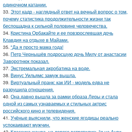
одиночном катании.
33.
Этот кадр - наглядный ответ на вечный вопрос о том,
почему статистика продолжительности жизни так
беспощадна к сильной половине человечества.
34.
Кристина Орбакайте и ее повзрослевшая дочь
Клавдия на отдыхе в Майами.
35.
"Да я просто мама года!
36.
Петр Чернышёв подросшую дочь Милу от анастасии
Заворотнюк показал.
37.
Экстремальная акробатика на воде.
38.
Винус Уильямс замуж вышла.
39.
Виртуальный пранк: как ИИ - модель едва не
разрушила отношения.
40.
Она давно вышла за рамки образа Леры и стала
одной из самых узнаваемых и стильных актрис
российского кино и телевидения.
41.
Учёные выяснили, что женские ягодицы реально
успокаивают мужчин.
42.
Классика жанра, на дороге встретились "я на Ауди,