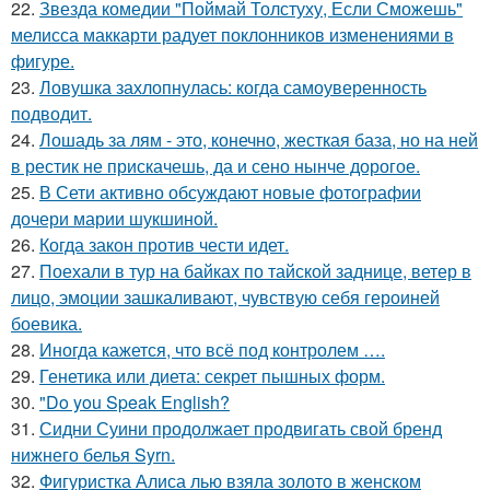
22.
Звезда комедии "Поймай Толстуху, Если Сможешь"
мелисса маккарти радует поклонников изменениями в
фигуре.
23.
Ловушка захлопнулась: когда самоуверенность
подводит.
24.
Лошадь за лям - это, конечно, жесткая база, но на ней
в рестик не прискачешь, да и сено нынче дорогое.
25.
В Сети активно обсуждают новые фотографии
дочери марии шукшиной.
26.
Когда закон против чести идет.
27.
Поехали в тур на байках по тайской заднице, ветер в
лицо, эмоции зашкаливают, чувствую себя героиней
боевика.
28.
Иногда кажется, что всё под контролем ….
29.
Генетика или диета: секрет пышных форм.
30.
"Do you Speak English?
31.
Сидни Суини продолжает продвигать свой бренд
нижнего белья Syrn.
32.
Фигуристка Алиса лью взяла золото в женском