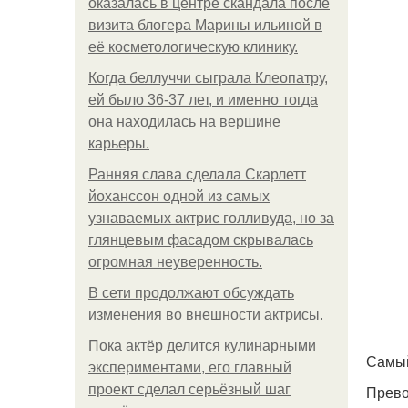
оказалась в центре скандала после
визита блогера Марины ильиной в
её косметологическую клинику.
Когда беллуччи сыграла Клеопатру,
ей было 36-37 лет, и именно тогда
она находилась на вершине
карьеры.
Ранняя слава сделала Скарлетт
йоханссон одной из самых
узнаваемых актрис голливуда, но за
глянцевым фасадом скрывалась
огромная неуверенность.
В сети продолжают обсуждать
изменения во внешности актрисы.
Пока актёр делится кулинарными
Самый
экспериментами, его главный
проект сделал серьёзный шаг
Прево