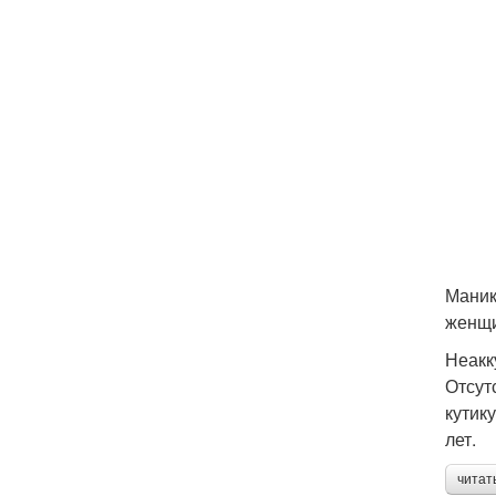
Маник
женщи
Неакк
Отсут
кутик
лет.
читат