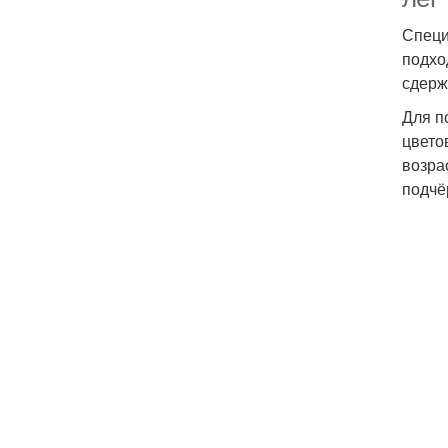
Специ
подхо
сдерж
Для п
цвето
возра
подчё