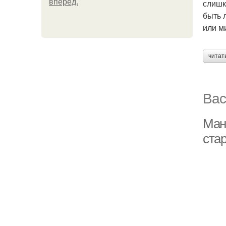
вперёд.
слишк
быть 
или м
читат
Вас
Ман
ста