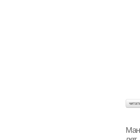
читат
Ман
лет