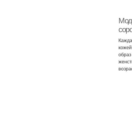
Мод
сор
Кажда
кожей
образ
женст
возра