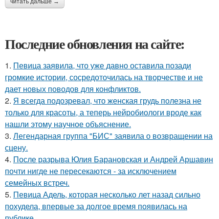
читать дальше →
Последние обновления на сайте:
1.
Певица заявила, что уже давно оставила позади
громкие истории, сосредоточилась на творчестве и не
дает новых поводов для конфликтов.
2.
Я всегда подозревал, что женская грудь полезна не
только для красоты, а теперь нейробиологи вроде как
нашли этому научное объяснение.
3.
Легендарная группа "БИС" заявила о возвращении на
сцену.
4.
После разрыва Юлия Барановская и Андрей Аршавин
почти нигде не пересекаются - за исключением
семейных встреч.
5.
Певица Адель, которая несколько лет назад сильно
похудела, впервые за долгое время появилась на
публике.