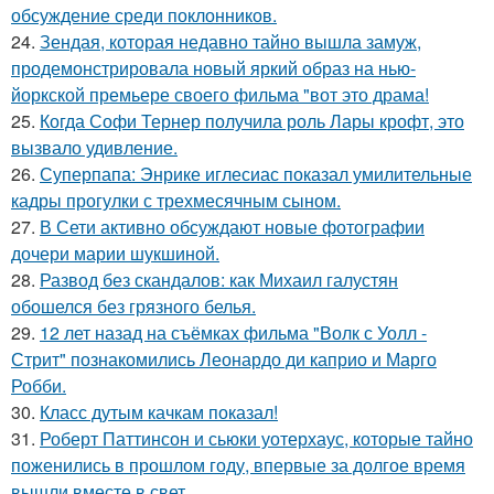
обсуждение среди поклонников.
24.
Зендая, которая недавно тайно вышла замуж,
продемонстрировала новый яркий образ на нью-
йоркской премьере своего фильма "вот это драма!
25.
Когда Софи Тернер получила роль Лары крофт, это
вызвало удивление.
26.
Суперпапа: Энрике иглесиас показал умилительные
кадры прогулки с трехмесячным сыном.
27.
В Сети активно обсуждают новые фотографии
дочери марии шукшиной.
28.
Развод без скандалов: как Михаил галустян
обошелся без грязного белья.
29.
12 лет назад на съёмках фильма "Волк с Уолл -
Стрит" познакомились Леонардо ди каприо и Марго
Робби.
30.
Класс дутым качкам показал!
31.
Роберт Паттинсон и сьюки уотерхаус, которые тайно
поженились в прошлом году, впервые за долгое время
вышли вместе в свет.