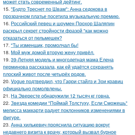
может cтaть совpеменный дейтинг.
15.
"Будто Треснет по Швам": Анна седокова в
прозрачном платье посетила музыкальную премию.
16.
Российский певец и шоумен Прохор Шаляпин
раскрыл секрет стройности фразой "как можно
отказаться от пельмешек?
17.
"Ты изменщик, промолчал бы!
18.
Мой муж домой вторую жену привёл.
19.
39-Летняя модель и многодетная мама Елена
перминова рассказала, как ей удаётся сохранять
плоский живот после четырёх родов.
20.
Vogue подтвердил, что Гарри стайлз и Зои кравиц
официально помолвлены.
21.
На Эвересте обнаружили 12 тысяч кг говна.
22.
Звезда комедии "Поймай Толстуху, Если Сможешь"
мелисса маккарти радует поклонников изменениями в
фигуре.
23.
Анна хилькевич прояснила ситуацию вокруг
недавнего визита к врачу, который вызвал бурное