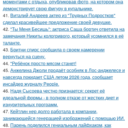
моментами с отдыха, опубликовав фото, на котором она
демонстрирует свою фигуру в купальнике.
41.
Виталий Андреев актер из "Трудных Подростков"
сделал красивейшее предложение своей девушке.
42.
"Ты Меня Бесишь": актриса Саша бортич ответила на
замечания Никиты кологривого, который усомнился в её
таланте.
43.
Бритни спирс сообщила о своем намерении
вернуться на сцену.
44.
"Ребёнок просто мясом станет!
45.
Анжелина Джоли продаёт особняк в Лос-анджелесе и
навсегда покидает США летом 2026 года, сообщает
инсайдер журналу People.
46.
Надя Сысоева честно признается: секрет её
идеальной формы - в полном отказе от жестких диет и
изнурительных программ.
47.
Кейтлин нер долго работала в компании,
занимающейся генерацией изображений с помощью ИИ.
48.
Парень поделился гениальным лайфхаком, как