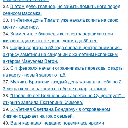
32.
В этом деле, главное, не забыть помыть ноги перед
сеансом массажа.
33.
11-Летняя дочь Тимати уже начала копить на свою
мечту - квартиру.
34.
Знаменитые близнецы кесслер завершили свои
жизни в один и тот же день, дожив до 89 лет.
35.
София вергара в 53 года снова в центре внимания -
актрису заметили на свидании с 33-летним испанским
актёром Мануэлем Вегой.
36.
С 1 февраля начали ограничивать переводы с карты
на карту - новый запрет от цб.
37.
Мужик в Бразилии каждый день заливал в себя по 2-
3 литра колы и накопил в себе не сахар, а камни.
38.
"После 40 лет Волшебных Таблеток не Существует", -
открыто заявила Екатерина Климова.
39.
57-Летняя Светлана Бондарчук в откровенном
бикини отдыхает на гоа с семьей.
40.
Валя карнавал недавно поделилась яркими