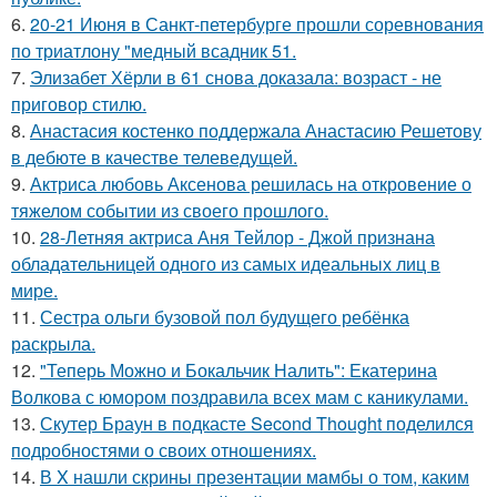
6.
20-21 Июня в Санкт-петербурге прошли соревнования
по триатлону "медный всадник 51.
7.
Элизабет Хёрли в 61 снова доказала: возраст - не
приговор стилю.
8.
Анастасия костенко поддержала Анастасию Решетову
в дебюте в качестве телеведущей.
9.
Актриса любовь Аксенова решилась на откровение о
тяжелом событии из своего прошлого.
10.
28-Летняя актриса Аня Тейлор - Джой признана
обладательницей одного из самых идеальных лиц в
мире.
11.
Сестра ольги бузовой пол будущего ребёнка
раскрыла.
12.
"Теперь Можно и Бокальчик Налить": Екатерина
Волкова с юмором поздравила всех мам с каникулами.
13.
Скутер Браун в подкасте Second Thought поделился
подробностями о своих отношениях.
14.
В X нашли скрины презентации мaмбы о том, каким