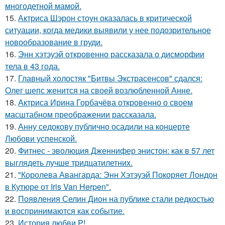
многодетной мамой.
15.
Актриса Шэрон стоун оказалась в критической
ситуации, когда медики выявили у нее подозрительное
новообразование в груди.
16.
Энн хэтэуэй откровенно рассказала о дисморфии
тела в 43 года.
17.
Главный холостяк "Битвы Экстрасенсов" сдался:
Олег шепс женится на своей возлюбленной Анне.
18.
Актриса Ирина Горбачёва откровенно о своем
масштабном преображении рассказала.
19.
Анну седокову публично осадили на концерте
Любови успенской.
20.
Фитнес - эволюция Дженнифер энистон: как в 57 лет
выглядеть лучше тридцатилетних.
21.
"Королева Авангарда: Энн Хэтэуэй Покоряет Лондон
в Кутюре от Iris Van Herpen".
22.
Появления Селин Дион на публике стали редкостью
и воспринимаются как событие.
23.
История любви P!