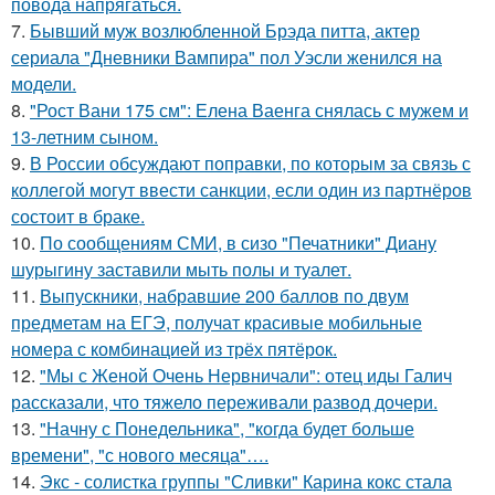
повода напрягаться.
7.
Бывший муж возлюбленной Брэда питта, актер
сериала "Дневники Вампира" пол Уэсли женился на
модели.
8.
"Рост Вани 175 см": Елена Ваенга снялась с мужем и
13-летним сыном.
9.
В России обсуждают поправки, по которым за связь с
коллегой могут ввести санкции, если один из партнёров
состоит в браке.
10.
По сообщениям СМИ, в сизо "Печатники" Диану
шурыгину заставили мыть полы и туалет.
11.
Выпускники, набравшие 200 баллов по двум
предметам на ЕГЭ, получат красивые мобильные
номера с комбинацией из трёх пятёрок.
12.
"Мы с Женой Очень Нервничали": отец иды Галич
рассказали, что тяжело переживали развод дочери.
13.
"Начну с Понедельника", "когда будет больше
времени", "с нового месяца"….
14.
Экс - солистка группы "Сливки" Карина кокс стала