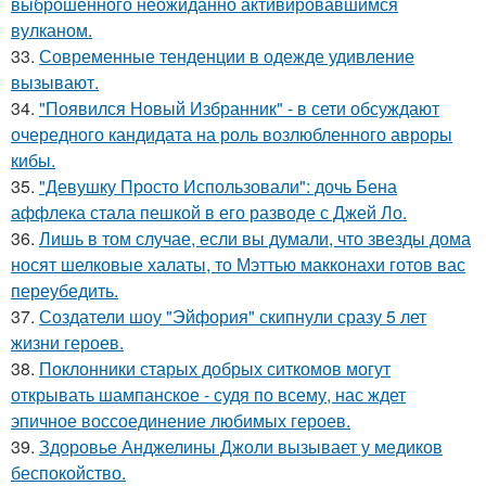
выброшенного неожиданно активировавшимся
вулканом.
33.
Современные тенденции в одежде удивление
вызывают.
34.
"Появился Новый Избранник" - в сети обсуждают
очередного кандидата на роль возлюбленного авроры
кибы.
35.
"Девушку Просто Использовали": дочь Бена
аффлека стала пешкой в его разводе с Джей Ло.
36.
Лишь в том случае, если вы думали, что звезды дома
носят шелковые халаты, то Мэттью макконахи готов вас
переубедить.
37.
Создатели шоу "Эйфория" скипнули сразу 5 лет
жизни героев.
38.
Поклонники старых добрых ситкомов могут
открывать шампанское - судя по всему, нас ждет
эпичное воссоединение любимых героев.
39.
Здоровье Анджелины Джоли вызывает у медиков
беспокойство.