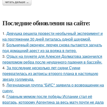
читать дальше →
Последние обновления на сайте:
1.
Девушка решила провести необычный эксперимент и
на протяжении 30 дней питалась одной шаурмой.
2.
Больничный окончен: лерчек снова пытаются загнать
под домашний арест из-за вояжа в питер.
3.
Отдых на пхукете для Алексея Долматова закончился
переломом ребра после неудачного падения в бассейн.
4.
За последние несколько лет сидни Суини
превратилась из актрисы второго плана в настоящую
звезду голливуда.
5.
Легендарная группа "БИС" заявила о возвращении на
сцену.
6.
Главным мемом после победы Испании стал её
вратарь, которому Аргентина за весь матч почти не дала