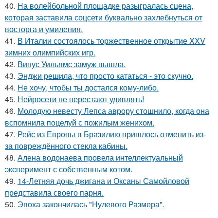
40.
На волейбольной площадке разыгралась сцена,
которая заставила соцсети буквально захлебнуться от
восторга и умиления.
41.
В Италии состоялось торжественное открытие XXV
зимних олимпийских игр.
42.
Винус Уильямс замуж вышла.
43.
Энджи решила, что просто кататься - это скучно.
44.
Не хочу, чтобы ты достался кому-либо.
45.
Нейросети не перестают удивлять!
46.
Молодую невесту Лепса аврору стошнило, когда она
вспомнила поцелуй с пожилым женихом.
47.
Рейс из Европы в Бразилию пришлось отменить из-
за повреждённого стекла кабины.
48.
Алена водонаева провела интеллектуальный
эксперимент с собственным котом.
49.
14-Летняя дочь джигана и Оксаны Самойловой
представила своего парня.
50.
Эпоха закончилась "Нулевого Размера".