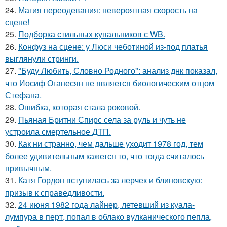
24.
Магия переодевания: невероятная скорость на
сцене!
25.
Подборка стильных купальников с WB.
26.
Конфуз на сцене: у Люси чеботиной из-под платья
выглянули стринги.
27.
"Буду Любить, Словно Родного": анализ днк показал,
что Иосиф Оганесян не является биологическим отцом
Стефана.
28.
Ошибка, которая стала роковой.
29.
Пьяная Бритни Спирс села за руль и чуть не
устроила смертельное ДТП.
30.
Как ни странно, чем дальше уходит 1978 год, тем
более удивительным кажется то, что тогда считалось
привычным.
31.
Катя Гордон вступилась за лерчек и блиновскую:
призыв к справедливости.
32.
24 июня 1982 года лайнер, летевший из куала-
лумпура в перт, попал в облако вулканического пепла,