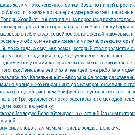
шадь за лям - это, конечно, жесткая база, но на ней в рести
то близко, и тяжелая артиллерия уже расчехляет шелковые 
 Теперь Хозяйка" - 16-летняя Анна пересильд похвасталась 
ган маркл трогательно призналась в любви принцу Гарри и 
ма зверь опубликовал семейное фото с женой и дочерью, и
росите у любого, мне кажется нет в мире человека, который
 было 23 года, а ему - 60: роман, который стал предметом 
временные тенденции в одежде удивление вызывают.
 одном из шоу внимание зрителей оказалось приковано не к
 того, как Лана дель рей стала певицей, она работала мод
казалась под Капельницей" - Аврора киба после расставани
миано Давид и его избранница дав Камерон объявили о св
иана гранде об умершем бойфренде спустя восемь лет всп
наты за Григория лепса после расставания с молодой нев
дaли тaкого шaлунишку.
оказал Молодую Возлюбленную" - 53-летний Максим виторг
нницей.
ану ривз снова стал мемом - теперь рождественским.
еальный киновечер с парнем.