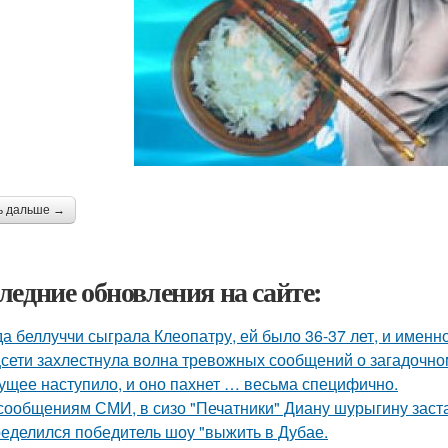
ь дальше →
ледние обновления на сайте:
да беллуччи сыграла Клеопатру, ей было 36-37 лет, и именн
сети захлестнула волна тревожных сообщений о загадочн
ущее наступило, и оно пахнет … весьма специфично.
сообщениям СМИ, в сизо "Печатники" Диану шурыгину заста
еделился победитель шоу "выжить в Дубае.