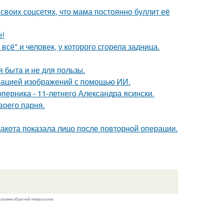
своих соцсетях, что мама постоянно буллит её
е!
всё" и человек, у которого сгорела задница.
я быта и не для пользы.
ерацией изображений с помощью ИИ.
оперника - 11-летнего Александра ясински.
воего парня.
дакота показала лицо после повторной операции.
казании обратной гиперссылки.