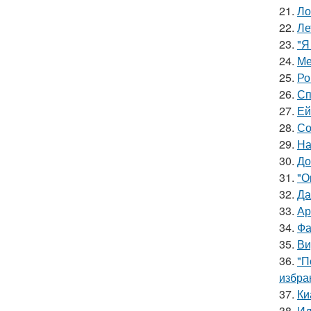
21.
Ло
22.
Ле
23.
"Я
24.
Ме
25.
Ро
26.
Сп
27.
Ей
28.
Со
29.
На
30.
До
31.
"О
32.
Да
33.
Ар
34.
Фа
35.
Ви
36.
"П
избра
37.
Ки
38.
Ид