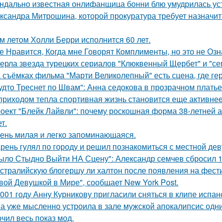
ндально известная онлифанщица бонни блю умудрилась ус
ксандра Митрошина, которой прокуратура требует назначить
м летом Холли Берри исполнится 60 лет.
е Нравится, Когда мне Говорят Комплименты, но это не Озна
ерла звезда турецких сериалов "Клюквенный Щербет" и "сем
 съёмках фильма "Марти Великолепный" есть сцена, где геро
удто Треснет по Швам": Анна седокова в прозрачном плать
приходом тепла спортивная жизнь становится еще активнее -
оект "Блейк Лайвли": почему роскошная форма 38-летней ак
т.
ень милая и легко запоминающаяся.
рень гулял по городу и решил познакомиться с местной де
ыло Стыдно Выйти НА Сцену": Александр семчев сбросил 100
стралийскую блогершу ли халтон после появления на фест
вой Девушкой в Мире", сообщает New York Post.
001 году Анну Курникову пригласили сняться в клипе испан
а уже мысленно устроила в зале мужской апокалипсис одн
чил весь показ мод.