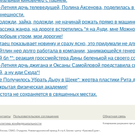
-Летняя дочь телеведущей, Полина Аксенова, поделилась в 
 внешности.
одожди, зайка, подожди, не начинай рожать прямо в машин
ассика жанра, на дороге встретились "я на Ауди, мне Можно 
добрым утром, мои дорогие!
таец показывает новинку и сразу ясно, это придумали не дл
йтлин нер долго работала в компании, занимающейся ген
й бл *": реакция гроссмейстера Дины беленькой на своего с
-Летняя дочь джигана и Оксаны Самойловой представила с
й, а ну иди Сюда"!
е Получилось Убрать Дыру в Щеке": жертва пластики Рита 
крытая физическая академия!
стота не сохраняется в священных местах.
онтакты
Пользовательское соглашение
Обратная связь
олитика конфидециальности
Копирование разрешено при у
 Москва, СВАО, Отрадное, Нововладыкинский проезд 8 стр.4, Бизнес-центр «Красивый дом»,