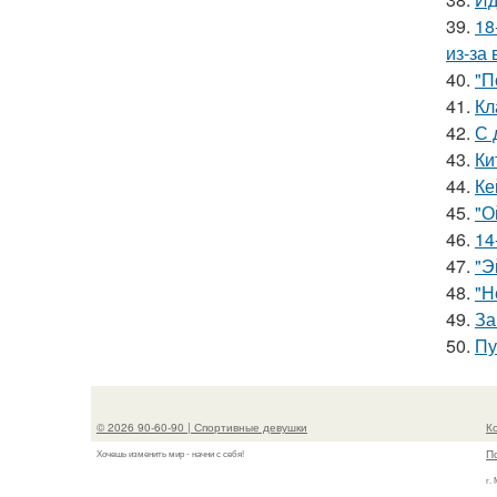
39.
18
из-за
40.
"П
41.
Кл
42.
С 
43.
Ки
44.
Ке
45.
"О
46.
14
47.
"Э
48.
"Н
49.
За
50.
Пу
© 2026 90-60-90 | Спортивные девушки
К
П
Хочешь изменить мир - начни с себя!
г.