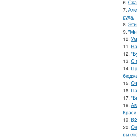
6.
Ска
7.
Але
суда.
8.
Эти
9.
"Мн
10.
Ум
11.
На
12.
"Б
13.
С 
14.
Пр
бюдже
15.
Оч
16.
Па
17.
"Б
18.
Ав
Краси
19.
В2
20.
Он
выклю