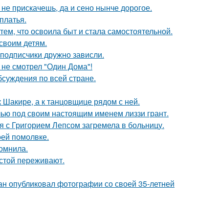
к не прискачешь, да и сено нынче дорогое.
платья.
тем, что освоила быт и стала самостоятельной.
своим детям.
 подписчики дружно зависли.
 не смотрел "Один Дома"!
обсуждения по всей стране.
 Шакире, а к танцовщице рядом с ней.
елью под своим настоящим именем лиззи грант.
я с Григорием Лепсом загремела в больницу.
оей помолвке.
омнила.
естой переживают.
ан опубликовал фотографии со своей 35-летней