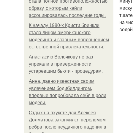
минут
стала полной противоположностью
миску
образу, с которым кайли
тщате
ассоциировалась последние годы.
на чи
К началу 1980-х Кристи бринкли
водой
стала лицом американского
моделинга и главным воплощением
естественной привлекательности.
Анастасию Волочкову не раз
упрекали в приверженности
устаревшим бьюти - процедурам.
Анна, давно известная своим
увлечением бодибилдингом,
впервые попробовала себя в роли
модели.
Отдых на пхукете для Алексея
Долматова закончился переломом
ребра после неудачного падения в