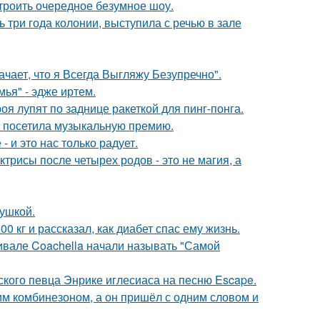
троить очередное безумное шоу.
 три года колонии, выступила с речью в зале
чает, что я Всегда Выгляжу Безупречно".
ья" - эдже иртем.
я лупят по заднице ракеткой для пинг-понга.
е посетила музыкальную премию.
 и это нас только радует.
трисы после четырех родов - это не магия, а
вушкой.
 кг и рассказал, как диабет спас ему жизнь.
ивале Coachella начали называть "Самой
ского певца Энрике иглесиаса на песню Escape.
им комбинезоном, а он пришёл с одним словом и