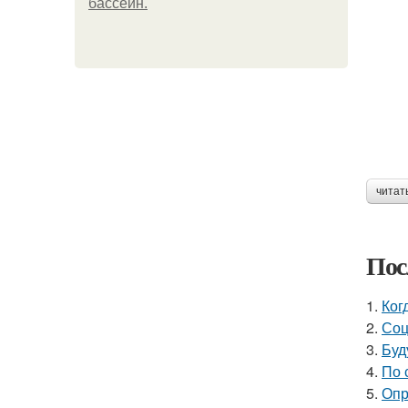
бассейн.
читат
Пос
1.
Ког
2.
Соц
3.
Буд
4.
По 
5.
Опр