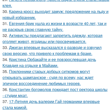
клея.
30.
Карина кросс выходит замуж: предложение на льду и
новый избранник.
31.
Евгения брик ушла из жизни в возрасте 40 лет, так и
не раскрыв свою главную тайну.
32.
Активисты предлагают запретить одежду, которая
оголяет живот, ягодицы или просвечивается.
33.
Джиган впервые высказался о разводе и озвучил
свою версию, что привело к проблемам в браке.
34.
Кристина Орбакайте и ее повзрослевшая дочь
Клавдия на отдыхе в Майами.
35.
Поклонники старых добрых ситкомов могут
открывать шампанское - судя по всему, нас ждет
эпичное воссоединение любимых героев.
36.
Константин богомолов покидает пост ректора школы
- студии мхат.
37.
17-Летняя дочь валерии Гай германики впервые
стала мамой.