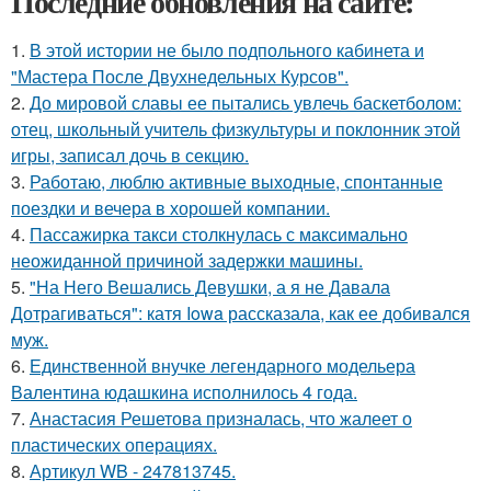
Последние обновления на сайте:
1.
В этой истории не было подпольного кабинета и
"Мастера После Двухнедельных Курсов".
2.
До мировой славы ее пытались увлечь баскетболом:
отец, школьный учитель физкультуры и поклонник этой
игры, записал дочь в секцию.
3.
Работаю, люблю активные выходные, спонтанные
поездки и вечера в хорошей компании.
4.
Пассажирка такси столкнулась с максимально
неожиданной причиной задержки машины.
5.
"На Него Вешались Девушки, а я не Давала
Дотрагиваться": катя Iowa рассказала, как ее добивался
муж.
6.
Единственной внучке легендарного модельера
Валентина юдашкина исполнилось 4 года.
7.
Анастасия Решетова призналась, что жалеет о
пластических операциях.
8.
Артикул WB - 247813745.