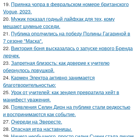
19.
Приянка чопра в февральском номере британского
Vogue, 2023.
20.
Мужик показал годный лайфхак для тех, кому
мешают шумные соседи.
21.
Публика ополчились на победу Полины Гагариной в
7 сезоне "Маска".
22.
Виктория боня высказалась о запуске нового Бренда
лерчек.
23.
Запретная близость: как доверие к учителю
обернулось ловушкой.
24.
Кармен Электра активно занимается
благотворительностью:
25.
Урок от учителей: как зендея превратила хейт в
манифест уважения.
26.
Появления Селин Дион на публике стали редкостью
и воспринимаются как событие.
27.
Очереди на Эвересте.
28.
Опасная игра наставницы.
29.
Ничего необычного, просто сидни Суини стала лицом