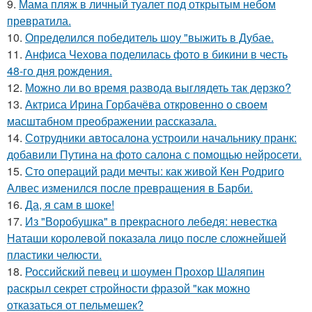
9.
Мама пляж в личный туалет под открытым небом
превратила.
10.
Определился победитель шоу "выжить в Дубае.
11.
Анфиса Чехова поделилась фото в бикини в честь
48-го дня рождения.
12.
Можно ли во время развода выглядеть так дерзко?
13.
Актриса Ирина Горбачёва откровенно о своем
масштабном преображении рассказала.
14.
Сотрудники автосалона устроили начальнику пранк:
добавили Путина на фото салона с помощью нейросети.
15.
Сто операций ради мечты: как живой Кен Родриго
Алвес изменился после превращения в Барби.
16.
Да, я сам в шоке!
17.
Из "Воробушка" в прекрасного лебедя: невестка
Наташи королевой показала лицо после сложнейшей
пластики челюсти.
18.
Российский певец и шоумен Прохор Шаляпин
раскрыл секрет стройности фразой "как можно
отказаться от пельмешек?