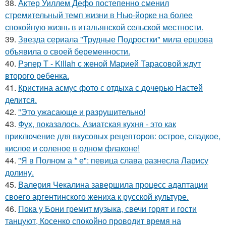
38.
Актер Уиллем Дефо постепенно сменил
стремительный темп жизни в Нью-йорке на более
спокойную жизнь в итальянской сельской местности.
39.
Звезда сериала "Трудные Подростки" мила ершова
объявила о своей беременности.
40.
Рэпер T - Killah с женой Марией Тарасовой ждут
второго ребенка.
41.
Кристина асмус фото с отдыха с дочерью Настей
делится.
42.
"Это ужасающе и разрушительно!
43.
Фух, показалось. Азиатская кухня - это как
приключение для вкусовых рецепторов: острое, сладкое,
кислое и соленое в одном флаконе!
44.
"Я в Полном а * е": певица слава разнесла Ларису
долину.
45.
Валерия Чекалина завершила процесс адаптации
своего аргентинского жениха к русской культуре.
46.
Пока у Бони гремит музыка, свечи горят и гости
танцуют, Косенко спокойно проводит время на