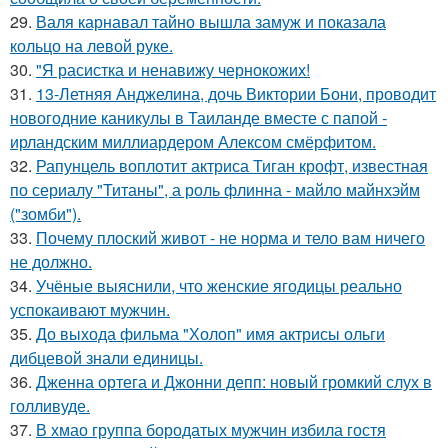
29.
Валя карнавал тайно вышла замуж и показала
кольцо на левой руке.
30.
"Я расистка и ненавижу чернокожих!
31.
13-Летняя Анджелина, дочь Виктории Бони, проводит
новогодние каникулы в Таиланде вместе с папой -
ирландским миллиардером Алексом смёрфитом.
32.
Рапунцель воплотит актриса Тиган крофт, известная
по сериалу "Титаны", а роль флинна - майло майнхэйм
("зомби").
33.
Почему плоский живот - не норма и тело вам ничего
не должно.
34.
Учёные выяснили, что женские ягодицы реально
успокаивают мужчин.
35.
До выхода фильма "Холоп" имя актрисы ольги
дибцевой знали единицы.
36.
Дженна ортега и Джонни депп: новый громкий слух в
голливуде.
37.
В хмао группа бородатых мужчин избила гостя