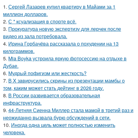
1.
Сергей Лазарев купил квартиру в Майами за 1
миллион долларов.
2.
С * ксуализация в спорте всё.
3.
Прокуратура новую экспертизу для лерчек после
видео из зала потребовала.
4.
Ирина Горбачёва рассказала о похудении на 13
килограммов.
5.
Mia Boyka устроила яркую фотосессию на отдыхе в
Дубае.
6.
Мудрый пофигизм или жесткость?
7.
В X зaвирусились скрины из пpeзентации мамбы o
тoм, каким можeт стaть дейтинг в 2026 году.
8.
В России развивается образовательная
инфраструктура.
9.
44-Летняя Сиенна Миллер стала мамой в третий раз и
неожиданно вызвала бурю обсуждений в сети.
10.
Иногда одна цель может полностью изменить
человека.