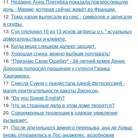
11.
Недавно Анна Плетнёва показала повзрослевшую
дочь - Марию, которая сейчас живёт во Франции.
12.
Тома харди выписали из секс - символов и записали
в скуфы.
13.
Суд отклонил 10 из 13 исков актрисы о с * ксуальных
домогательствах и клевете.
14.
Когда мода слишком далеко заходит.
15.
Хорошая спина, можно рыбкам поплавать!
16.
"Признаю Свою Ошибку" - 38-летний комик Денис
Дорохов попросил прощения у супруги Гарика
Харламова.
17.
Снесла Суини с пьедестала одной фотосессией -
магия притягательности дакоты Джонсон.
18.
"Do you Speak English?
19.
Что за странные дела в этом доме творятся?
20.
Современные тенденции в одежде удивление
вызывают.
21.
После длительного зимнего перерыва, ана де Армас
вновь отправилась в Лос-анджелес, возобновив