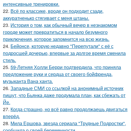
интенсивные тренировки.
22.
Всё по классике, вроде он подходит сзади,
аккуратненько стягивает с меня штаны.
23.
История о том, как обычный вечер в незнакомом
городе может превратиться в начало безумного
приключения, которое запомнится на всю жизнь.
24.
Бейонсе, которую недавно "Перепутали" с её с
подросшей дочерью, впервые за долгое время сменила
стиль.
25.
59-Летняя Холли Берри подтвердила, что приняла
предложение руки и сердца от своего бойфренда,
музыканта Вана ханта.
26.
Западные СМИ со ссылкой на анонимный источник
пишут, что Бьянка даже продумала план, как сбежать от
Йе.
27.
Когда страшно, но всё равно продолжаешь двигаться
вперёд.
28.
Мила Ершова, звезда сериала "Трудные Подростки",
сообщила о своей беременности.