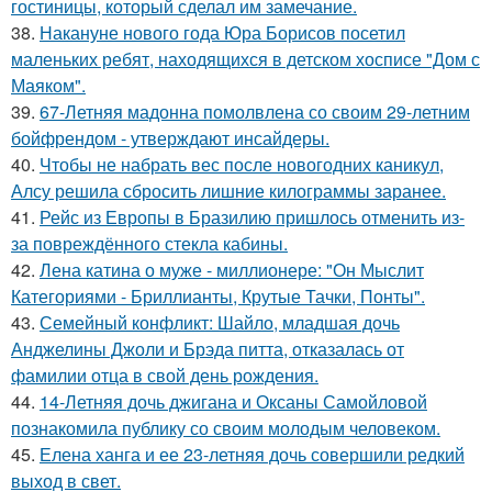
гостиницы, который сделал им замечание.
38.
Накануне нового года Юра Борисов посетил
маленьких ребят, находящихся в детском хосписе "Дом с
Маяком".
39.
67-Летняя мадонна помолвлена со своим 29-летним
бойфрендом - утверждают инсайдеры.
40.
Чтобы не набрать вес после новогодних каникул,
Алсу решила сбросить лишние килограммы заранее.
41.
Рейс из Европы в Бразилию пришлось отменить из-
за повреждённого стекла кабины.
42.
Лена катина о муже - миллионере: "Он Мыслит
Категориями - Бриллианты, Крутые Тачки, Понты".
43.
Семейный конфликт: Шайло, младшая дочь
Анджелины Джоли и Брэда питта, отказалась от
фамилии отца в свой день рождения.
44.
14-Летняя дочь джигана и Оксаны Самойловой
познакомила публику со своим молодым человеком.
45.
Елена ханга и ее 23-летняя дочь совершили редкий
выход в свет.