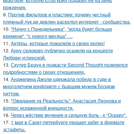
квартире, которую Егор крид подарил ей на день
рождения.
9.
Против фильтров и пластики: почему честный
пляжный лук ди девлин расколол интернет - сообщества.
10.
"Начну с Понедельника", "когда будет больше
времени", "с нового месяца"….
11.
Актёры, которые пожалели о своих ролях!
12.
Анну седокову публично осадили на концерте
Любови успенской.
13.
Скутер Браун в подкасте Second Thought поделился
подробностями о своих отношениях.
14.
Анджелина Джоли одержала победу в суде в
многолетнем конфликте с бывшим мужем Брэдом
питтом.
15.
"Ожидание vs Реальность": Анастасия Леонова и
вопрос искаженной внешности.
16.
Через жёсткие мучения и сильную боль - к "Оскару".
17.
1 мая в Санкт-петербурге прошел забег в формате
эстафеты.