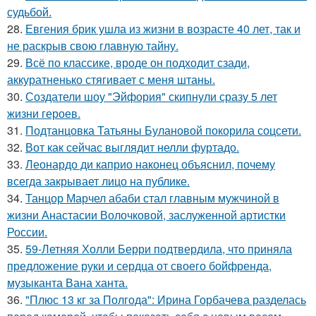
судьбой.
28.
Евгения брик ушла из жизни в возрасте 40 лет, так и
не раскрыв свою главную тайну.
29.
Всё по классике, вроде он подходит сзади,
аккуратненько стягивает с меня штаны.
30.
Создатели шоу "Эйфория" скипнули сразу 5 лет
жизни героев.
31.
Подтанцовка Татьяны Булановой покорила соцсети.
32.
Вот как сейчас выглядит нелли фуртадо.
33.
Леонардо ди каприо наконец объяснил, почему
всегда закрывает лицо на публике.
34.
Танцор Марчел абаби стал главным мужчиной в
жизни Анастасии Волочковой, заслуженной артистки
России.
35.
59-Летняя Холли Берри подтвердила, что приняла
предложение руки и сердца от своего бойфренда,
музыканта Вана ханта.
36.
"Плюс 13 кг за Полгода": Ирина Горбачева разделась