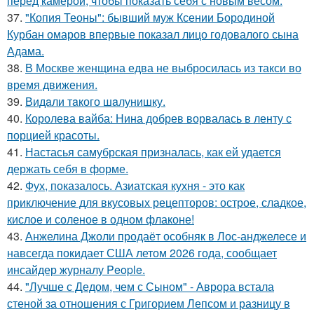
перед камерой, чтобы показать себя с новым весом.
37.
"Копия Теоны": бывший муж Ксении Бородиной
Курбан омаров впервые показал лицо годовалого сына
Адама.
38.
В Москве женщина едва не выбросилась из такси во
время движения.
39.
Видaли тaкого шaлунишку.
40.
Королева вайба: Нина добрев ворвалась в ленту с
порцией красоты.
41.
Настасья самубрская призналась, как ей удается
держать себя в форме.
42.
Фух, показалось. Азиатская кухня - это как
приключение для вкусовых рецепторов: острое, сладкое,
кислое и соленое в одном флаконе!
43.
Анжелина Джоли продаёт особняк в Лос-анджелесе и
навсегда покидает США летом 2026 года, сообщает
инсайдер журналу People.
44.
"Лучше с Дедом, чем с Сыном" - Аврора встала
стеной за отношения с Григорием Лепсом и разницу в