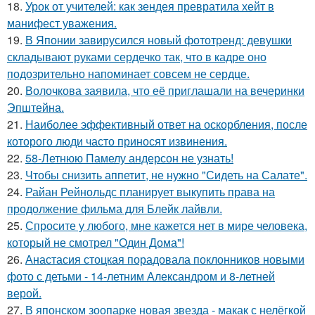
18.
Урок от учителей: как зендея превратила хейт в
манифест уважения.
19.
В Японии завирусился новый фототренд: девушки
складывают руками сердечко так, что в кадре оно
подозрительно напоминает совсем не сердце.
20.
Волочкова заявила, что её приглашали на вечеринки
Эпштейна.
21.
Наиболее эффективный ответ на оскорбления, после
которого люди часто приносят извинения.
22.
58-Летнюю Памелу андерсон не узнать!
23.
Чтобы снизить аппетит, не нужно "Сидеть на Салате".
24.
Райан Рейнольдс планирует выкупить права на
продолжение фильма для Блейк лайвли.
25.
Спросите у любого, мне кажется нет в мире человека,
который не смотрел "Один Дома"!
26.
Анастасия стоцкая порадовала поклонников новыми
фото с детьми - 14-летним Александром и 8-летней
верой.
27.
В японском зоопарке новая звезда - макак с нелёгкой