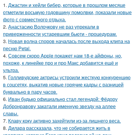
1.
Джастин и хейли бибер, которые в прошлом месяце
отметили восьмую годовщину помолвки, показали новые
фото с совместного отдыха.
2.
Анастасию Волочкову не раз упрекали в
приверженности устаревшим бьюти - процедурам.
3.
Новая волна споров началась после выхода клипа на
песню Petal.
4.
Совсем скоро Apple покажет нам 18-е айфоны, но,
похоже, к линейке про и про Макс добавится ещё и
ультра.
5.
Голливудские актрисы устроили жесткую конкуренцию
в соцсетях, выкатив новые горячие кадры с разницей
буквально в пару часов.
6.
Иван будько официально стал легендой: Фёдору
Добронравову закатали именную звезду на аллее
славы.
7.
Клаву коку активно захейтили из-за лишнего веса.
8.
Дилара рассказала, что не собирается жить в