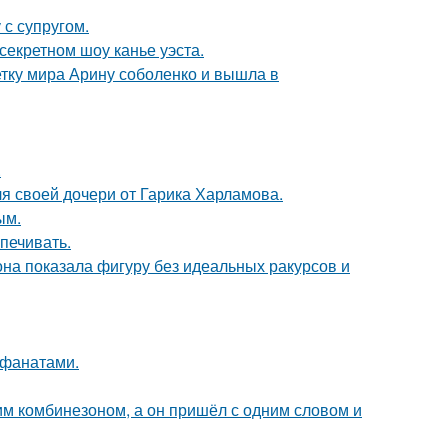
с супругом.
секретном шоу канье уэста.
тку мира Арину соболенко и вышла в
.
я своей дочери от Гарика Харламова.
ым.
печивать.
е она показала фигуру без идеальных ракурсов и
 фанатами.
им комбинезоном, а он пришёл с одним словом и