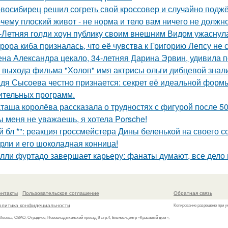
восибирец решил согреть свой кроссовер и случайно поджёг
чему плоский живот - не норма и тело вам ничего не должно
-Летняя голди хоун публику своим внешним Видом ужаснул
рора киба призналась, что её чувства к Григорию Лепсу не
на Александра цекало, 34-летняя Дарина Эрвин, удивила 
 выхода фильма "Холоп" имя актрисы ольги дибцевой знал
дя Сысоева честно признается: секрет её идеальной формы 
ительных программ.
таша королёва рассказала о трудностях с фигурой после 50
ы меня не уважаешь, я хотела Porsche!
й бл *": реакция гроссмейстера Дины беленькой на своего с
рли и его шоколадная конница!
лли фуртадо завершает карьеру: фанаты думают, все дело в
онтакты
Пользовательское соглашение
Обратная связь
олитика конфидециальности
Копирование разрешено при у
 Москва, СВАО, Отрадное, Нововладыкинский проезд 8 стр.4, Бизнес-центр «Красивый дом»,