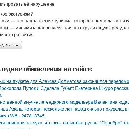
изировать её нарушение.
акое экотуризм?
ризм — это направление туризма, которое предполагает из
ипы — минимизация воздействия на окружающую среду, из
чивого развития.
ь дальше →
ледние обновления на сайте:
ых на пхукете для Алексея Долматова закончился переломо
Проколола Пупок и Сделала Губы": Екатерина Шкуро расска
.
нственной внучке легендарного модельера Валентина юдаш
ица Адель, которая несколько лет назад сильно похудела, 
икул WB - 247813745.
ети появились слухи, что экс - солистка группы "Серебро" к