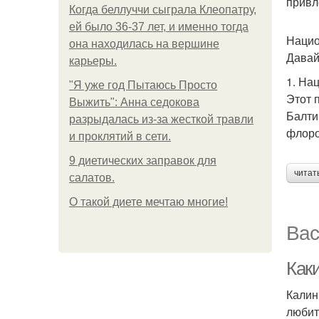
привл
Когда беллуччи сыграла Клеопатру,
ей было 36-37 лет, и именно тогда
Нацио
она находилась на вершине
Давай
карьеры.
1. На
"Я уже год Пытаюсь Просто
Этот 
Выжить": Анна седокова
Балти
разрыдалась из-за жесткой травли
флоро
и проклятий в сети.
9 диетических заправок для
читат
салатов.
О такой диете мечтаю многие!
Вас
Как
Калин
любит