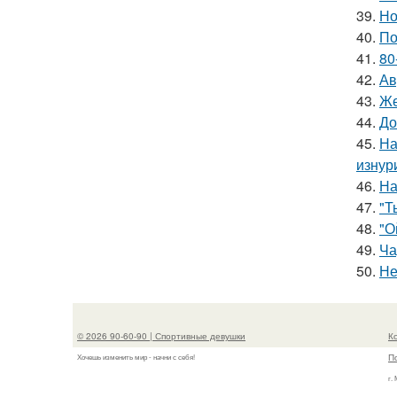
39.
Но
40.
По
41.
80
42.
Ав
43.
Же
44.
До
45.
На
изнур
46.
На
47.
"Т
48.
"О
49.
Ча
50.
Не
© 2026 90-60-90 | Спортивные девушки
К
П
Хочешь изменить мир - начни с себя!
г.