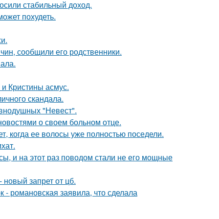
носили стабильный доход.
может похудеть.
и.
чин, сообщили его родственники.
вала.
 и Кристины асмус.
личного скандала.
внодушных "Невест".
овостями о своем больном отце.
ет, когда ее волосы уже полностью поседели.
хат.
ы, и на этот раз поводом стали не его мощные
 новый запрет от цб.
 - романовская заявила, что сделала