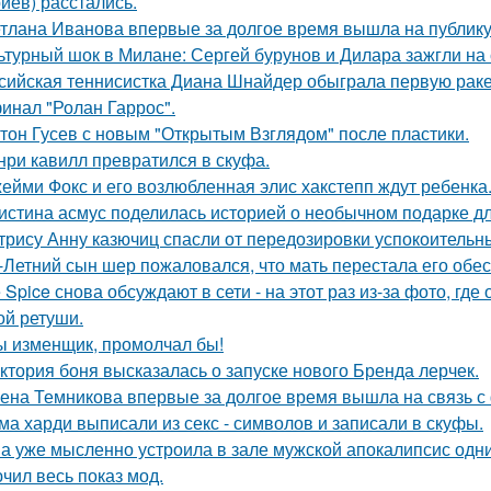
иев) расстались.
тлана Иванова впервые за долгое время вышла на публику 
ьтурный шок в Милане: Сергей бурунов и Дилара зажгли на 
сийская теннисистка Диана Шнайдер обыграла первую раке
инал "Ролан Гаррос".
тон Гусев с новым "Открытым Взглядом" после пластики.
нри кавилл превратился в скуфа.
ейми Фокс и его возлюбленная элис хакстепп ждут ребенка
истина асмус поделилась историей о необычном подарке дл
трису Анну казючиц спасли от передозировки успокоительн
-Летний сын шер пожаловался, что мать перестала его обес
e Spice снова обсуждают в сети - на этот раз из-за фото, гд
ой ретуши.
ы изменщик, промолчал бы!
ктория боня высказалась о запуске нового Бренда лерчек.
ена Темникова впервые за долгое время вышла на связь с
ма харди выписали из секс - символов и записали в скуфы.
а уже мысленно устроила в зале мужской апокалипсис одн
чил весь показ мод.