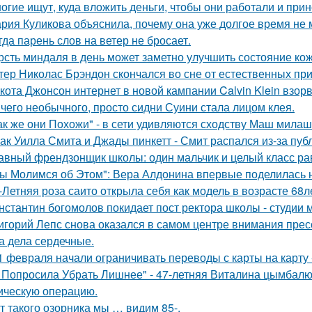
огие ищут, куда вложить деньги, чтобы они работали и при
рия Куликова объяснила, почему она уже долгое время не 
гда парень слов на ветер не бросает.
рсть миндаля в день может заметно улучшить состояние кож
тер Николас Брэндон скончался во сне от естественных при
кота Джонсон интернет в новой кампании Calvin Klein взор
чего необычного, просто сидни Суини стала лицом клея.
ак же они Похожи" - в сети удивляются сходству Маш милаш
ак Уилла Смита и Джады пинкетт - Смит распался из-за пуб
авный френдзонщик школы: один мальчик и целый класс ра
ы Молимся об Этом": Вера Алдонина впервые поделилась н
-Летняя роза саито открыла себя как модель в возрасте 68л
нстантин богомолов покидает пост ректора школы - студии м
игорий Лепс снова оказался в самом центре внимания пресс
 а дела сердечные.
1 февраля начали ограничивать переводы с карты на карту -
 Попросила Убрать Лишнее" - 47-летняя Виталина цымбалюк
ическую операцию.
т такого озорника мы … видим 85-.