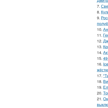
Дмитр
7.
Све
8.
Кул
9.
Рос
полуф
10.
Ан
11.
Ге
12.
Дж
13.
Кр
14.
Ак
15.
49
16.
Ic
жёстк
17.
"Т
18.
Ви
19.
Ел
20.
То
21.
Он
выклю