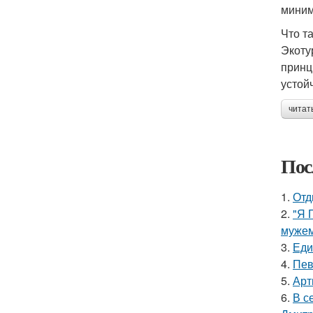
миним
Что т
Экоту
принц
устой
читат
Пос
1.
Отд
2.
"Я 
мужем
3.
Еди
4.
Пев
5.
Арт
6.
В с