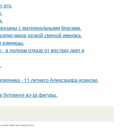
 его.
.
а.
 связаны с материальными благами.
подписчиков резкой сменой имиджа.
и единицы.
- в полном отказе от жестких диет и
.
оперника - 11-летнего Александра ясински.
 буллинге из-за фигуры.
казании обратной гиперссылки.