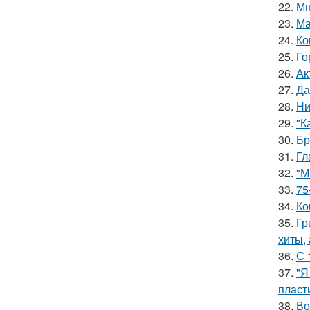
22.
Мн
23.
Ма
24.
Ко
25.
Го
26.
Ак
27.
Да
28.
Ни
29.
"К
30.
Бр
31.
Гл
32.
"М
33.
75
34.
Ко
35.
Гр
хиты,
36.
С 
37.
"Я
пласт
38.
Во