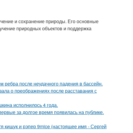
учение и сохранение природы. Его основные
учение природных объектов и поддержка
м ребра после неудачного падения в бассейн.
зала о преображениях после расставания с
кина исполнилось 4 года.
впервые за долгое время появилась на публике.
атя кищук и рэпер 9mice (настоящее имя - Сергей