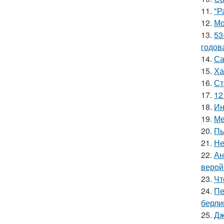
11.
"Р
12.
Мо
13.
53
годов
14.
Са
15.
Ха
16.
Ст
17.
12
18.
Ин
19.
Ме
20.
Пь
21.
Не
22.
Ан
верой
23.
Чт
24.
Пе
берли
25.
Дж