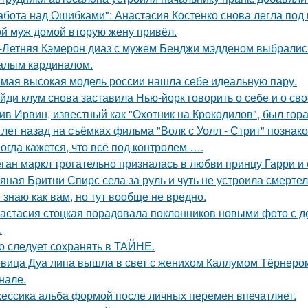
абота над Ошибками": Анастасия Костенко снова легла под 
й муж домой вторую жену привёл.
-Летняя Кэмерон диаз с мужем Бенджи мэдденом выбрались
алым кардиналом.
мая высокая модель россии нашла себе идеальную пару.
йди клум снова заставила Нью-йорк говорить о себе и о сво
ив Ирвин, известный как "Охотник на Крокодилов", был гор
 лет назад на съёмках фильма "Волк с Уолл - Стрит" позна
огда кажется, что всё под контролем ….
ган маркл трогательно призналась в любви принцу Гарри и 
яная Бритни Спирс села за руль и чуть не устроила смерте
 знаю как вам, но тут вообще не вредно.
астасия стоцкая порадовала поклонников новыми фото с де
.
о следует сохранять в ТАЙНЕ.
вица Дуа липа вышла в свет с женихом Каллумом Тёрнеро
нале.
ессика альба формой после личных перемен впечатляет.