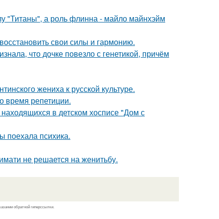
лу "Титаны", а роль флинна - майло майнхэйм
восстановить свои силы и гармонию.
знала, что дочке повезло с генетикой, причём
тинского жениха к русской культуре.
о время репетиции.
 находящихся в детском хосписе "Дом с
ны поехала психика.
имати не решается на женитьбу.
казании обратной гиперссылки.