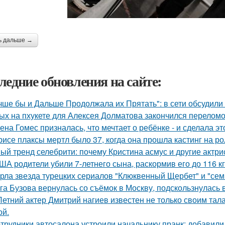
ь дальше →
ледние обновления на сайте:
чше бы и Дальше Продолжала их Прятать": в сети обсудили
ых на пхукете для Алексея Долматова закончился переломо
ена Гомес призналась, что мечтает о ребёнке - и сделала эт
рисе плаксы мертл было 37, когда она прошла кастинг на р
ый тренд селебрити: почему Кристина асмус и другие актри
ША родители убили 7-летнего сына, раскормив его до 116 кг
рла звезда турецких сериалов "Клюквенный Щербет" и "семь
га Бузова вернулась со съёмок в Москву, подскользнулась 
Летний актер Дмитрий нагиев известен не только своим тал
й.
трудники автосалона устроили начальнику пранк: добавили