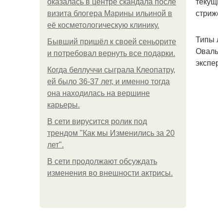
текущ
оказалась в центре скандала после
стриж
визита блогера Марины ильиной в
её косметологическую клинику.
Типы 
Бывший пришёл к своей сеньорите
Оваль
и потребовал вернуть все подарки.
экспе
Когда беллуччи сыграла Клеопатру,
ей было 36-37 лет, и именно тогда
она находилась на вершине
карьеры.
В сети вирусится ролик под
трендом "Как мы Изменились за 20
лет".
В сети продолжают обсуждать
изменения во внешности актрисы.