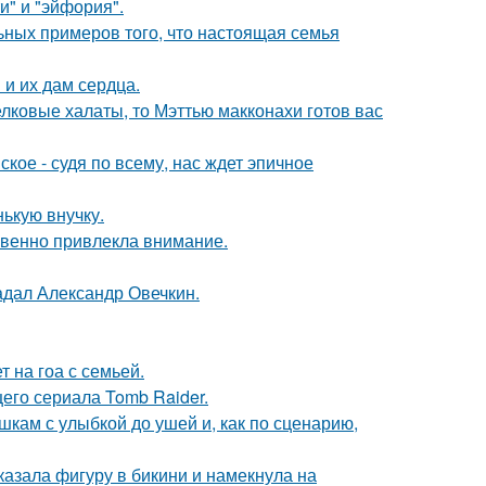
и" и "эйфория".
ьных примеров того, что настоящая семья
и их дам сердца.
елковые халаты, то Мэттью макконахи готов вас
ое - судя по всему, нас ждет эпичное
ькую внучку.
овенно привлекла внимание.
радал Александр Овечкин.
 на гоа с семьей.
его сериала Tomb Raider.
кам с улыбкой до ушей и, как по сценарию,
азала фигуру в бикини и намекнула на