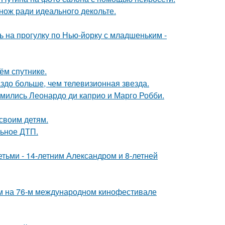
нож ради идеального декольте.
 на прогулку по Нью-йорку с младшеньким -
ём спутнике.
аздо больше, чем телевизионная звезда.
комились Леонардо ди каприо и Марго Робби.
своим детям.
льное ДТП.
тьми - 14-летним Александром и 8-летней
м на 76-м международном кинофестивале