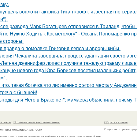
вку.
пунцель воплотит актриса Тиган крофт, известная по сериа
и").
сле развода Марк Богатырев отправился в Таиланд, чтобы 
й не Нужно Ходить к Косметологу" - Оксана Пономаренко при
её стороны.
я правда о помолвке Григория лепса и авроры кибы.
лерия Чекалина завершила процесс адаптации своего арген
-Летняя дженнифер лопес получила тяжелую травму лица в
кануне нового года Юра Борисов посетил маленьких ребят,
м".
 что, такая богачка что ли: именно с этого места у Анджели
треча с бывшей!
ыгоды для Него в Браке нет": мамаева объяснила, почему Т
онтакты
Пользовательское соглашение
Обратная связь
олитика конфидециальности
Копирование разрешено при у
 Москва, СВАО, Отрадное, Нововладыкинский проезд 8 стр.4, Бизнес-центр «Красивый дом»,