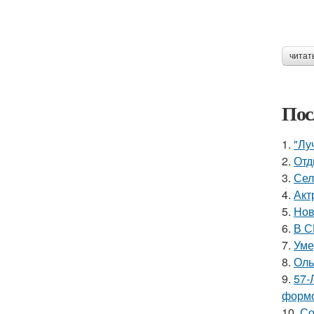
читат
Пос
1.
"Лу
2.
Отд
3.
Сел
4.
Акт
5.
Нов
6.
В С
7.
Уме
8.
Оль
9.
57-
формо
10.
Со