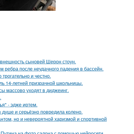
 внешность сыновей Шерон стоун.
м ребра после неудачного падения в бассейн.
о трогательно и честно.
оль 14-летней призрачной школьницы.
сы массово уходят в диджеинг.
.
я" - эдже иртем.
в душе и серьёзно повредила колено.
антом, но и невероятной харизмой и спортивной
 Путина на фото салона с помощью нейросети.