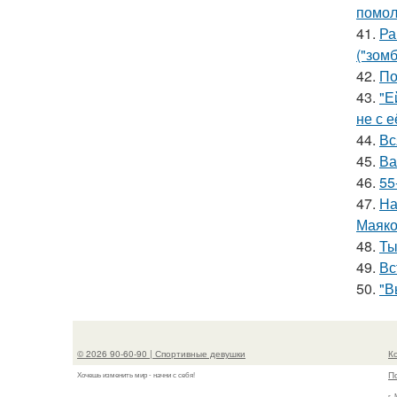
помол
41.
Ра
("зомб
42.
По
43.
"Е
не с 
44.
Вс
45.
Ва
46.
55
47.
На
Маяко
48.
Ты
49.
Вс
50.
"В
© 2026 90-60-90 | Спортивные девушки
К
П
Хочешь изменить мир - начни с себя!
г.