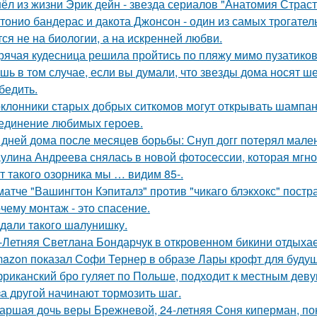
ёл из жизни Эрик дейн - звезда сериалов "Анатомия Страст
тонио бандерас и дакота Джонсон - один из самых трогател
тся не на биологии, а на искренней любви.
рячая кудесница решила пройтись по пляжу мимо пузатиков 
шь в том случае, если вы думали, что звезды дома носят ш
бедить.
клонники старых добрых ситкомов могут открывать шампанск
единение любимых героев.
 дней дома после месяцев борьбы: Снуп догг потерял мален
улина Андреева снялась в новой фотосессии, которая мгн
т такого озорника мы … видим 85-.
матче "Вашингтон Кэпиталз" против "чикаго блэкхокс" пост
чему монтаж - это спасение.
дaли тaкого шaлунишку.
-Летняя Светлана Бондарчук в откровенном бикини отдыхает
azon показал Софи Тернер в образе Лары крофт для будущ
риканский бро гуляет по Польше, подходит к местным девуш
за другой начинают тормозить шаг.
аршая дочь веры Брежневой, 24-летняя Соня киперман, пок