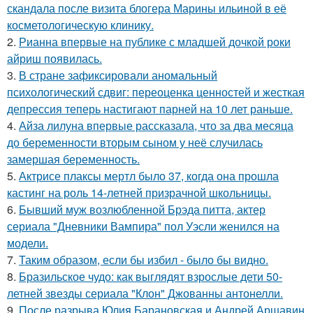
скандала после визита блогера Марины ильиной в её
косметологическую клинику.
2.
Рианна впервые на публике с младшей дочкой роки
айриш появилась.
3.
В стране зафиксировали аномальный
психологический сдвиг: переоценка ценностей и жесткая
депрессия теперь настигают парней на 10 лет раньше.
4.
Айза лилуна впервые рассказала, что за два месяца
до беременности вторым сыном у неё случилась
замершая беременность.
5.
Актрисе плаксы мертл было 37, когда она прошла
кастинг на роль 14-летней призрачной школьницы.
6.
Бывший муж возлюбленной Брэда питта, актер
сериала "Дневники Вампира" пол Уэсли женился на
модели.
7.
Таким образом, если бы избил - было бы видно.
8.
Бразильское чудо: как выглядят взрослые дети 50-
летней звезды сериала "Клон" Джованны антонелли.
9.
После разрыва Юлия Барановская и Андрей Аршавин