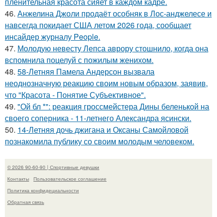
пленительная красота сияет в каждом кадре.
46.
Анжелина Джоли продаёт особняк в Лос-анджелесе и
навсегда покидает США летом 2026 года, сообщает
инсайдер журналу People.
47.
Молодую невесту Лепса аврору стошнило, когда она
вспомнила поцелуй с пожилым женихом.
48.
58-Летняя Памела Андерсон вызвала
неоднозначную реакцию своим новым образом, заявив,
что "Красота - Понятие Субъективное".
49.
"Ой бл *": реакция гроссмейстера Дины беленькой на
своего соперника - 11-летнего Александра ясински.
50.
14-Летняя дочь джигана и Оксаны Самойловой
познакомила публику со своим молодым человеком.
© 2026 90-60-90 | Спортивные девушки
Контакты
Пользовательское соглашение
Политика конфидециальности
Обратная связь