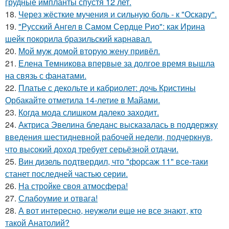
грудные импланты спустя 12 лет.
18.
Через жёсткие мучения и сильную боль - к "Оскару".
19.
"Русский Ангел в Самом Сердце Рио": как Ирина
шейк покорила бразильский карнавал.
20.
Мой муж домой вторую жену привёл.
21.
Елена Темникова впервые за долгое время вышла
на связь с фанатами.
22.
Платье с декольте и кабриолет: дочь Кристины
Орбакайте отметила 14-летие в Майами.
23.
Когда мода слишком далеко заходит.
24.
Актриса Эвелина бледанс высказалась в поддержку
введения шестидневной рабочей недели, подчеркнув,
что высокий доход требует серьёзной отдачи.
25.
Вин дизель подтвердил, что "форсаж 11" все-таки
станет последней частью серии.
26.
На стройке своя атмосфера!
27.
Слабоумие и отвага!
28.
А вот интересно, неужели еще не все знают, кто
такой Анатолий?