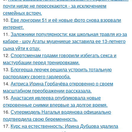
почти нигде не пересекаются - за исключением
семейных встреч.
10.
Еве лонгории 51 и её новые фото снова взорвали
интернет.
11.
Заложники популярности: как школьная травля из-за
кабаре - шоу Агаты муцениеце заставила ее 13-летнего
сына уйти к отцу.
12.
Спортсменам годами говорили избегать секса и
мастурбации перед тренировками.
13.
Блогерша лерчек решила устроить тотальную
распродажу своего гардероба.
14.
Актриса Ирина Горбачёва откровенно о своем
масштабном преображении рассказала.
15.
Анастасия ивлеева опубликовала новые
откровенные снимки впервые за долгое время.
16.
Супермодель Наталья водянова официально
подтвердила свою беременность.
17.
Курс на естественность: Ирина Дубцова удалила