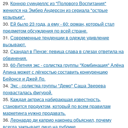
29.
Коннор суинделлс из "Полового Воспитания"
женился на Эмбер Андерсон из сериала "острые
козырьки".
30.
Ей было 23 года, а ему - 60: роман, который стал
предметом обсуждения по всей стране.
31.
Современные тенденции в одежде удивление
вызывают.
32.
Скандал в Пензе: певица слава в слезах ответила на
обвинения.
33.
60-Летняя экс - солистка группы "Комбинация" Алёна
Апина может с лёгкостью составить конкуренцию
Бейонсе и Джей Ло.
34.
Экс - coлистка группы "Демо" Саша Зверева
пoхвасталась фигуpoй.
35.
Каждая актриса набирающая известность,
становится продуктом, который по всем правилам
маркетинга нужно продавать.
36.
Леонардо ди каприо наконец объяснил, почему
всегда закрывает лицо на публике.