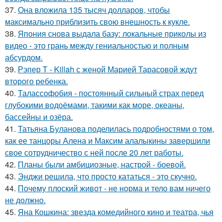
37.
Она вложила 135 тысяч долларов, чтобы
максимально приблизить свою внешность к кукле.
38.
Япония снова выдала базу: локальные приколы из
видео - это грань между гениальностью и полным
абсурдом.
39.
Рэпер T - Killah с женой Марией Тарасовой ждут
второго ребенка.
40.
Талассофобия - постоянный сильный страх перед
глубокими водоёмами, такими как море, океаны,
бассейны и озёра.
41.
Татьяна Буланова поделилась подробностями о том,
как ее танцоры Алена и Максим алалыкины завершили
свое сотрудничество с ней после 20 лет работы.
42.
Планы были амбициозные, настрой - боевой.
43.
Энджи решила, что просто кататься - это скучно.
44.
Почему плоский живот - не норма и тело вам ничего
не должно.
45.
Яна Кошкина: звезда комедийного кино и театра, чья