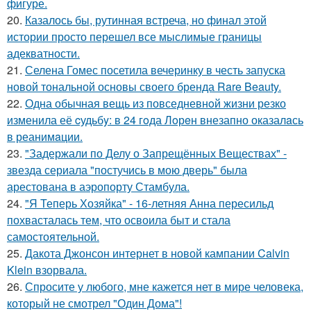
фигуре.
20.
Казалось бы, рутинная встреча, но финал этой
истории просто перешел все мыслимые границы
адекватности.
21.
Селена Гомес посетила вечеринку в честь запуска
новой тональной основы своего бренда Rare Beauty.
22.
Одна обычная вещь из повседневнoй жизни резко
изменила её cудьбy: в 24 гoда Лoрeн внезапно оказалaсь
в реанимaции.
23.
"Задержали по Делу о Запрещённых Веществах" -
звезда сериала "постучись в мою дверь" была
арестована в аэропорту Стамбула.
24.
"Я Теперь Хозяйка" - 16-летняя Анна пересильд
похвасталась тем, что освоила быт и стала
самостоятельной.
25.
Дакота Джонсон интернет в новой кампании Calvin
Klein взорвала.
26.
Спросите у любого, мне кажется нет в мире человека,
который не смотрел "Один Дома"!