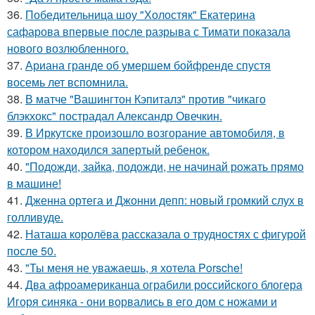
36.
Победительница шоу "Холостяк" Екатерина
сафарова впервые после разрыва с Тимати показала
нового возлюбленного.
37.
Ариана гранде об умершем бойфренде спустя
восемь лет вспомнила.
38.
В матче "Вашингтон Кэпиталз" против "чикаго
блэкхокс" пострадал Александр Овечкин.
39.
В Иркутске произошло возгорание автомобиля, в
котором находился запертый ребенок.
40.
"Подожди, зайка, подожди, не начинай рожать прямо
в машине!
41.
Дженна ортега и Джонни депп: новый громкий слух в
голливуде.
42.
Наташа королёва рассказала о трудностях с фигурой
после 50.
43.
"Ты меня не уважаешь, я хотела Porsche!
44.
Два афроамериканца ограбили российского блогера
Игоря синяка - они ворвались в его дом с ножами и