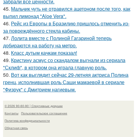
забрали все ценности.
45.
Мальчик чуть не отравился ацетоном после того, как
выпил лимонад "Aloe Vera".
46.
Рейс из Европы в Бразилию пришлось отменить из-
за повреждённого стекла кабины.
47.
Лолита вместе с Полиной Гагариной теперь
добираются на работу на метро.
48.
Класс дутым качкам показал!
49.
Кристину асмус со скандалом выгнали из сериала
"Склиф", в котором она играла главную роль.
50.
Вот как выглядит сейчас 29-летняя актриса Полина
гренц, исполнившая роль Саши мамаевой в сериале
"Физрук" с Дмитрием нагиевым.
© 2026 90-60-90 | Спортивные девушки
Контакты
Пользовательское соглашение
Политика конфидециальности
Обратная связь