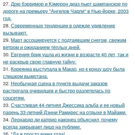
27.
Дрю бэрримор и Кэмерон диаз пьют шампанское по
дороге на премьеру "Ангелов Чарли" в Нью-йорке, 2003
год.
28.
Современные тенденции в одежде удивление
вызывают.
29.
Март ассоциируется с подтаявшим снегом, свежим
ветром и ожиданием тёплых дней.
30.
Евгения брик ушла из жизни в возрасте 40 лет, так и
не раскрыв свою главную тайну.
31.
Кореянка выступала в Макао, но к концу шоу была
слишком вымотана.
32.
Необычная сцена в пункте выдачи заказов
растрогала очевидцев и быстро разлетелась по
соцсетям.
33.
Счастливая 44-летняя Джессика альба и ее новый
парень 33-летний Дэнни Рамирес на отдыхе в Майами.
34.
Леонардо ди каприо наконец объяснил, почему
всегда закрывает лицо на публике.
35.
"Да я просто мама года!