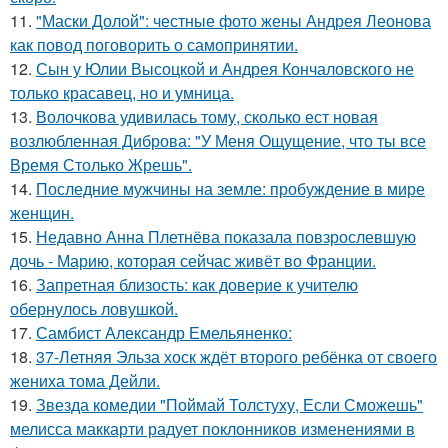
11.
"Маски Долой": честные фото жены Андрея Леонова
как повод поговорить о самопринятии.
12.
Сын у Юлии Высоцкой и Андрея Кончаловского не
только красавец, но и умница.
13.
Волочкова удивилась тому, сколько ест новая
возлюбленная Диброва: "У Меня Ощущение, что ты все
Время Столько Жрешь".
14.
Последние мужчины на земле: пробуждение в мире
женщин.
15.
Недавно Анна Плетнёва показала повзрослевшую
дочь - Марию, которая сейчас живёт во Франции.
16.
Запретная близость: как доверие к учителю
обернулось ловушкой.
17.
Самбист Александр Емельяненко:
18.
37-Летняя Эльза хоск ждёт второго ребёнка от своего
жениха тома Дейли.
19.
Звезда комедии "Поймай Толстуху, Если Сможешь"
мелисса маккарти радует поклонников изменениями в