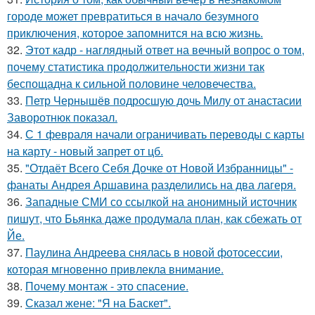
городе может превратиться в начало безумного
приключения, которое запомнится на всю жизнь.
32.
Этот кадр - наглядный ответ на вечный вопрос о том,
почему статистика продолжительности жизни так
беспощадна к сильной половине человечества.
33.
Петр Чернышёв подросшую дочь Милу от анастасии
Заворотнюк показал.
34.
С 1 февраля начали ограничивать переводы с карты
на карту - новый запрет от цб.
35.
"Отдаёт Всего Себя Дочке от Новой Избранницы" -
фанаты Андрея Аршавина разделились на два лагеря.
36.
Западные СМИ со ссылкой на анонимный источник
пишут, что Бьянка даже продумала план, как сбежать от
Йе.
37.
Паулина Андреева снялась в новой фотосессии,
которая мгновенно привлекла внимание.
38.
Почему монтаж - это спасение.
39.
Сказал жене: "Я на Баскет".