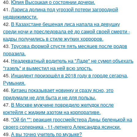
40.
Юлия Высоцкая о состоянии дочери.
41.
Лариса долина под угрозой потери загородной
недвижимости.
42.
В Казахстане бешеная лиса напала на девушку
среди ночи и преследовала её до самой своей смерти -
кадры получились в стиле жутких хорроров.
43.
Трусова формой спустя пять месяцев после родов
поразила.
44.
Неадекватный водитель на "Ладе" не сумел объехать
"газель" и выместил на ней всю злость.
45.
Инцидент произошёл в 2018 году в городе сегарча,
Румыния.
46.
Китаец показывает новинку и сразу ясно, это
придумали не для быта и не для пользы.
47.
В Москве мужчине повредило желудок после
коктейля с жидким азотом на корпоративе.
48.
"Ой бл *": реакция гроссмейстера Дины беленькой на
своего соперника - 11-летнего Александра ясински.
49.
А вы точно учитель по музыке?