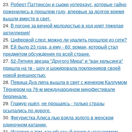
23.
Роберт Паттинсон и сьюки уотерхаус, которые тайно
поженились в прошлом году, впервые за долгое время
вышли вместе в свет.
24.
В погоне за вечной молодостью в ход идет тяжелая
артиллерия!
25.
Цифровой след: можно ли удалить прошлое из сети?
26.
Ей было 23 года, а ему - 60: роман, который стал
предметом обсуждения по всей стране.
27.
52-Летняя звезда "Другого Мира" и "ван хельсинга"
пришла на тв - шоу и шокировала поклонников своей
новой внешностью.
28.
Певица Дуа липа вышла в свет с женихом Каллумом
Тёрнером на 76-м международном кинофестивале
берлинале.
29.
Гламур ушёл, не прощаясь - только стразы
осыпались по дороге.
30.
Фигуристка Алиса лью взяла золото в женском
одиночном катании.
31.
История о том, как обычный вечер в незнакомом