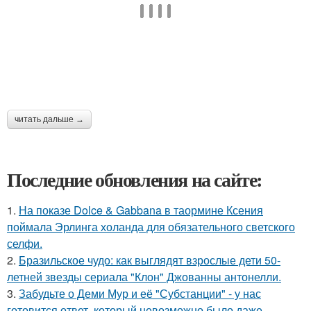
читать дальше →
Последние обновления на сайте:
1.
На показе Dolce & Gabbana в таормине Ксения
поймала Эрлинга холанда для обязательного светского
селфи.
2.
Бразильское чудо: как выглядят взрослые дети 50-
летней звезды сериала "Клон" Джованны антонелли.
3.
Забудьте о Деми Мур и её "Субстанции" - у нас
готовится ответ, который невозможно было даже