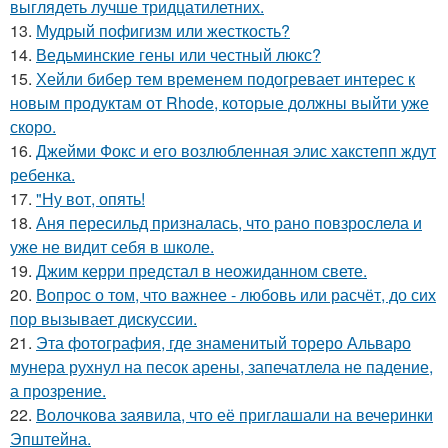
выглядеть лучше тридцатилетних.
13.
Мудрый пофигизм или жесткость?
14.
Ведьминские гены или честный люкс?
15.
Хейли бибер тем временем подогревает интерес к
новым продуктам от Rhode, которые должны выйти уже
скоро.
16.
Джейми Фокс и его возлюбленная элис хакстепп ждут
ребенка.
17.
"Ну вот, опять!
18.
Аня пересильд призналась, что рано повзрослела и
уже не видит себя в школе.
19.
Джим керри предстал в неожиданном свете.
20.
Вопрос о том, что важнее - любовь или расчёт, до сих
пор вызывает дискуссии.
21.
Эта фотография, где знаменитый тореро Альваро
мунера рухнул на песок арены, запечатлела не падение,
а прозрение.
22.
Волочкова заявила, что её приглашали на вечеринки
Эпштейна.