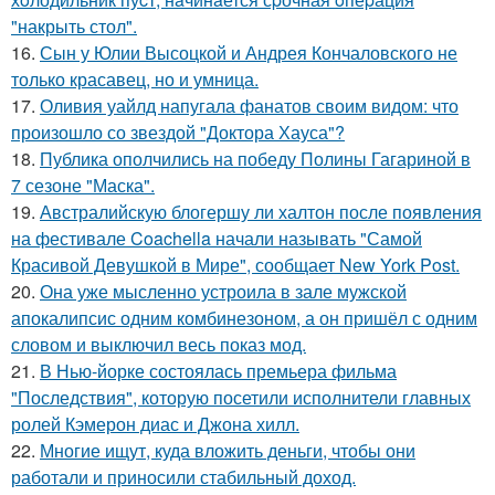
"накрыть стол".
16.
Сын у Юлии Высоцкой и Андрея Кончаловского не
только красавец, но и умница.
17.
Оливия уайлд напугала фанатов своим видом: что
произошло со звездой "Доктора Хауса"?
18.
Публика ополчились на победу Полины Гагариной в
7 сезоне "Маска".
19.
Австралийскую блогершу ли халтон после появления
на фестивале Coachella начали называть "Самой
Красивой Девушкой в Мире", сообщает New York Post.
20.
Она уже мысленно устроила в зале мужской
апокалипсис одним комбинезоном, а он пришёл с одним
словом и выключил весь показ мод.
21.
В Нью-йорке состоялась премьера фильма
"Последствия", которую посетили исполнители главных
ролей Кэмерон диас и Джона хилл.
22.
Многие ищут, куда вложить деньги, чтобы они
работали и приносили стабильный доход.