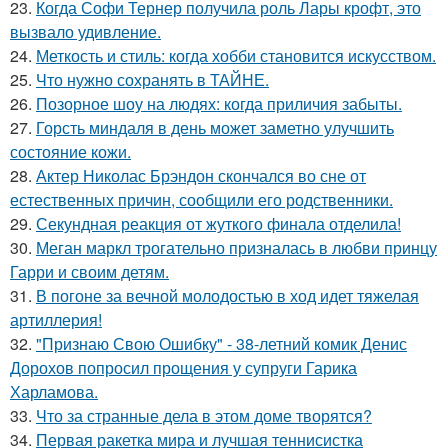
23.
Когда Софи Тернер получила роль Лары крофт, это
вызвало удивление.
24.
Меткость и стиль: когда хобби становится искусством.
25.
Что нужно сохранять в ТАЙНЕ.
26.
Позорное шоу на людях: когда приличия забыты.
27.
Горсть миндаля в день может заметно улучшить
состояние кожи.
28.
Актер Николас Брэндон скончался во сне от
естественных причин, сообщили его родственники.
29.
Секундная реакция от жуткого финала отделила!
30.
Меган маркл трогательно призналась в любви принцу
Гарри и своим детям.
31.
В погоне за вечной молодостью в ход идет тяжелая
артиллерия!
32.
"Признаю Свою Ошибку" - 38-летний комик Денис
Дорохов попросил прощения у супруги Гарика
Харламова.
33.
Что за странные дела в этом доме творятся?
34.
Первая ракетка мира и лучшая теннисистка