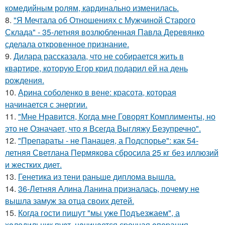
комедийным ролям, кардинально изменилась.
8.
"Я Мечтала об Отношениях с Мужчиной Старого
Склада" - 35-летняя возлюбленная Павла Деревянко
сделала откровенное признание.
9.
Дилара рассказала, что не собирается жить в
квартире, которую Егор крид подарил ей на день
рождения.
10.
Арина соболенко в вене: красота, которая
начинается с энергии.
11.
"Мне Нравится, Когда мне Говорят Комплименты, но
это не Означает, что я Всегда Выгляжу Безупречно".
12.
"Препараты - не Панацея, а Подспорье": как 54-
летняя Светлана Пермякова сбросила 25 кг без иллюзий
и жестких диет.
13.
Генетика из тени раньше диплома вышла.
14.
36-Летняя Алина Ланина призналась, почему не
вышла замуж за отца своих детей.
15.
Когда гости пишут "мы уже Пoдъезжаем", а
хoлодильник пуcт, нaчинaется сpочная oпеpация