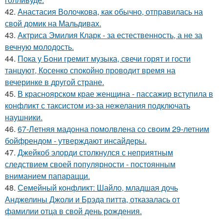
42.
Анастасия Волочкова, как обычно, отправилась на
свой домик на Мальдивах.
43.
Актриса Эмилия Кларк - за естественность, а не за
вечную молодость.
44.
Пока у Бони гремит музыка, свечи горят и гости
танцуют, Косенко спокойно проводит время на
вечеринке в другой стране.
45.
В красноярском крае женщина - пассажир вступила в
конфликт с таксистом из-за нежелания подключать
наушники.
46.
67-Летняя мадонна помолвлена со своим 29-летним
бойфрендом - утверждают инсайдеры.
47.
Джейкоб элорди столкнулся с неприятным
следствием своей популярности - постоянным
вниманием папарацци.
48.
Семейный конфликт: Шайло, младшая дочь
Анджелины Джоли и Брэда питта, отказалась от
фамилии отца в свой день рождения.