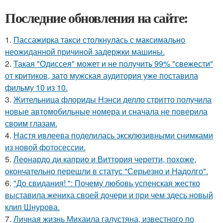
Последние обновления на сайте:
1.
Пассажирка такси столкнулась с максимально
неожиданной причиной задержки машины.
2.
Такая "Одиссея" может и не получить 99% "свежести"
от критиков, зато мужская аудитория уже поставила
фильму 10 из 10.
3.
Жительница флориды Нэнси делло стритто получила
новые автомобильные номера и сначала не поверила
своим глазам.
4.
Настя ивлеева поделилась эксклюзивными снимками
из новой фотосессии.
5.
Леонардо ди каприо и Виттория черетти, похоже,
окончательно перешли в статус "Серьезно и Надолго".
6.
"До свидания! ": Почему любовь успенская жестко
выставила жениха своей дочери и при чем здесь новый
клип Шнурова.
7.
Личная жизнь Михаила галустяна, известного по