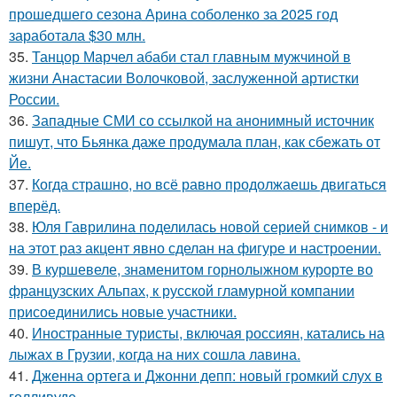
прошедшего сезона Арина соболенко за 2025 год
заработала $30 млн.
35.
Танцор Марчел абаби стал главным мужчиной в
жизни Анастасии Волочковой, заслуженной артистки
России.
36.
Западные СМИ со ссылкой на анонимный источник
пишут, что Бьянка даже продумала план, как сбежать от
Йе.
37.
Когда страшно, но всё равно продолжаешь двигаться
вперёд.
38.
Юля Гаврилина поделилась новой серией снимков - и
на этот раз акцент явно сделан на фигуре и настроении.
39.
В куршевеле, знаменитом горнолыжном курорте во
французских Альпах, к русской гламурной компании
присоединились новые участники.
40.
Иностранные туристы, включая россиян, катались на
лыжах в Грузии, когда на них сошла лавина.
41.
Дженна ортега и Джонни депп: новый громкий слух в
голливуде.