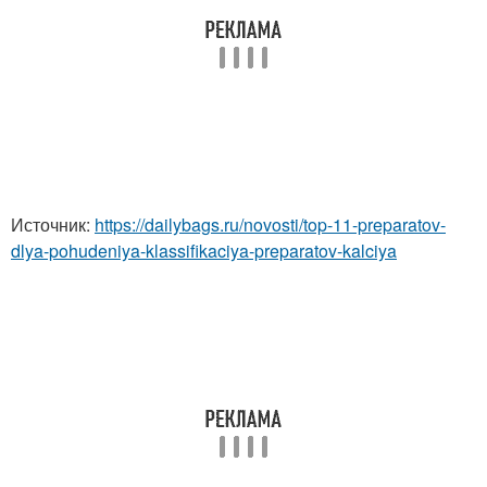
Источник:
https://dailybags.ru/novosti/top-11-preparatov-
dlya-pohudeniya-klassifikaciya-preparatov-kalciya