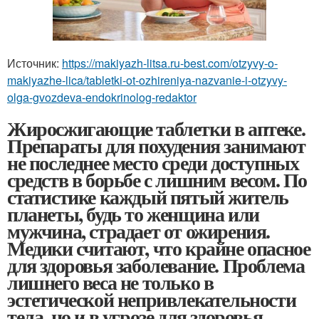
Источник:
https://makiyazh-litsa.ru-best.com/otzyvy-o-
makiyazhe-lica/tabletki-ot-ozhireniya-nazvanie-i-otzyvy-
olga-gvozdeva-endokrinolog-redaktor
Жиросжигающие таблетки в аптеке.
Препараты для похудения занимают
не последнее место среди доступных
средств в борьбе с лишним весом. По
статистике каждый пятый житель
планеты, будь то женщина или
мужчина, страдает от ожирения.
Медики считают, что крайне опасное
для здоровья заболевание. Проблема
лишнего веса не только в
эстетической непривлекательности
тела, но и в угрозе для здоровья.