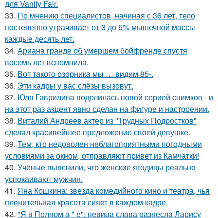
для Vanity Fair.
33.
По мнению специалистов, начиная с 36 лет, тело
постепенно утрачивает от 3 до 5% мышечной массы
каждые десять лет.
34.
Ариана гранде об умершем бойфренде спустя
восемь лет вспомнила.
35.
Вот такого озорника мы … видим 85-.
36.
Эти кадры у вас слёзы вызовут.
37.
Юля Гаврилина поделилась новой серией снимков - и
на этот раз акцент явно сделан на фигуре и настроении.
38.
Виталий Андреев актер из "Трудных Подростков"
сделал красивейшее предложение своей девушке.
39.
Тем, кто недоволен неблагоприятными погодными
условиями за окном, отправляют привет из Камчатки!
40.
Учёные выяснили, что женские ягодицы реально
успокаивают мужчин.
41.
Яна Кошкина: звезда комедийного кино и театра, чья
пленительная красота сияет в каждом кадре.
42.
"Я в Полном а * е": певица слава разнесла Ларису