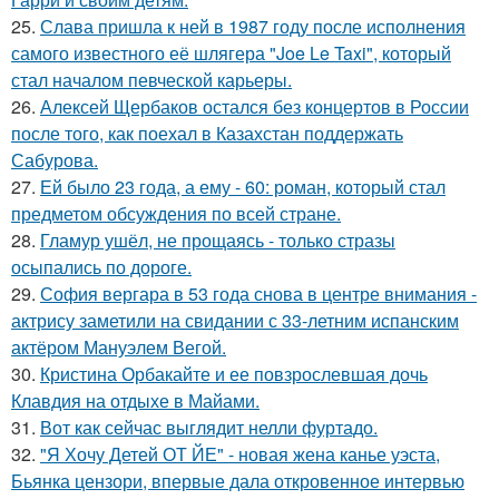
25.
Слава пришла к ней в 1987 году после исполнения
самого известного её шлягера "Joe Le Taxi", который
стал началом певческой карьеры.
26.
Алексей Щербаков остался без концертов в России
после того, как поехал в Казахстан поддержать
Сабурова.
27.
Ей было 23 года, а ему - 60: роман, который стал
предметом обсуждения по всей стране.
28.
Гламур ушёл, не прощаясь - только стразы
осыпались по дороге.
29.
София вергара в 53 года снова в центре внимания -
актрису заметили на свидании с 33-летним испанским
актёром Мануэлем Вегой.
30.
Кристина Орбакайте и ее повзрослевшая дочь
Клавдия на отдыхе в Майами.
31.
Вот как сейчас выглядит нелли фуртадо.
32.
"Я Хочу Детей ОТ ЙЕ" - новая жена канье уэста,
Бьянка цензори, впервые дала откровенное интервью