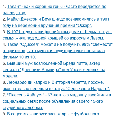
1.
Талант - как и хорошие гены - часто передается по
наследству.
2.
Майкл Джексон и Брук шилдс познакомились в 1981
году на церемонии вручения премии "Оскар".
3.
В 1971 году в калифорнийском доме в Шерман - оукс
семья жила под одной крышей со взрослым Львом.
4.
Такая "Одиссея" может и не получить 99% "свежести"
от критиков, зато мужская аудитория уже поставила
фильму 10 из 10.
5.
Бывший муж возлюбленной Брэда питта, актер
сериала "Дневники Вампира" пол Уэсли женился на
модели.
6.
Леонардо ди каприо и Виттория черетти, похоже,
окончательно перешли в статус "Серьезно и Надолго".
7.
"Плесень Хайпует" - 67-летнюю мадонну захейтили в
социальных сетях после объявления своего 15-ого
студийного альбома.
8.
В соцсетях завирусились кадры с футбольного