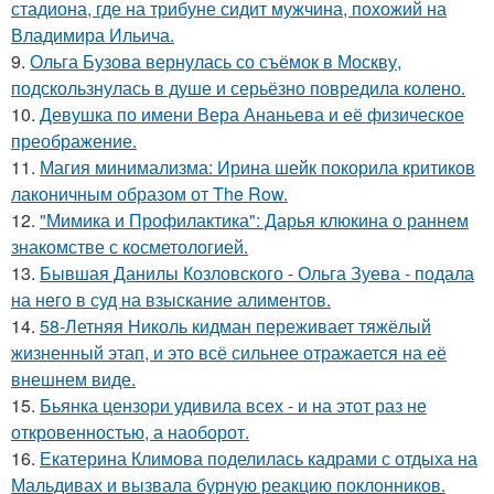
стадиона, где на трибуне сидит мужчина, похожий на
Владимира Ильича.
9.
Ольга Бузова вернулась со съёмок в Москву,
подскользнулась в душе и серьёзно повредила колено.
10.
Девушка по имени Вера Ананьева и её физическое
преображение.
11.
Магия минимализма: Ирина шейк покорила критиков
лаконичным образом от The Row.
12.
"Мимика и Профилактика": Дарья клюкина о раннем
знакомстве с косметологией.
13.
Бывшая Данилы Козловского - Ольга Зуева - подала
на него в суд на взыскание алиментов.
14.
58-Летняя Николь кидман переживает тяжёлый
жизненный этап, и это всё сильнее отражается на её
внешнем виде.
15.
Бьянка цензори удивила всех - и на этот раз не
откровенностью, а наоборот.
16.
Екатерина Климова поделилась кадрами с отдыха на
Мальдивах и вызвала бурную реакцию поклонников.