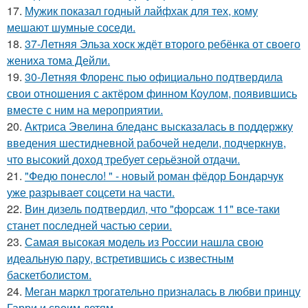
17.
Мужик показал годный лайфхак для тех, кому
мешают шумные соседи.
18.
37-Летняя Эльза хоск ждёт второго ребёнка от своего
жениха тома Дейли.
19.
30-Летняя Флоренс пью официально подтвердила
свои отношения с актёром финном Коулом, появившись
вместе с ним на мероприятии.
20.
Актриса Эвелина бледанс высказалась в поддержку
введения шестидневной рабочей недели, подчеркнув,
что высокий доход требует серьёзной отдачи.
21.
"Федю понесло! " - новый роман фёдор Бондарчук
уже разрывает соцсети на части.
22.
Вин дизель подтвердил, что "форсаж 11" все-таки
станет последней частью серии.
23.
Самая высокая модель из России нашла свою
идеальную пару, встретившись с известным
баскетболистом.
24.
Меган маркл трогательно призналась в любви принцу
Гарри и своим детям.