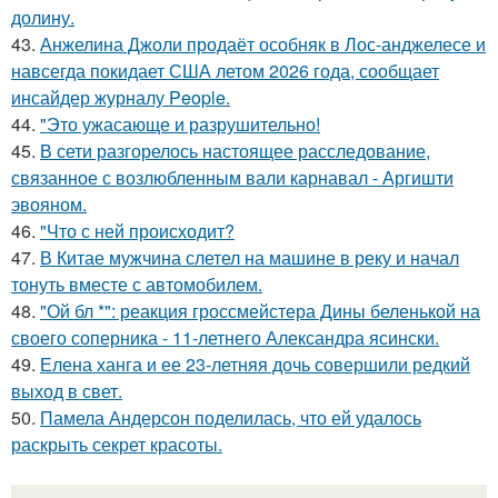
долину.
43.
Анжелина Джоли продаёт особняк в Лос-анджелесе и
навсегда покидает США летом 2026 года, сообщает
инсайдер журналу People.
44.
"Это ужасающе и разрушительно!
45.
В сети разгорелось настоящее расследование,
связанное с возлюбленным вали карнавал - Аргишти
эвояном.
46.
"Что с ней происходит?
47.
В Китае мужчина слетел на машине в реку и начал
тонуть вместе с автомобилем.
48.
"Ой бл *": реакция гроссмейстера Дины беленькой на
своего соперника - 11-летнего Александра ясински.
49.
Елена ханга и ее 23-летняя дочь совершили редкий
выход в свет.
50.
Памела Андерсон поделилась, что ей удалось
раскрыть секрет красоты.