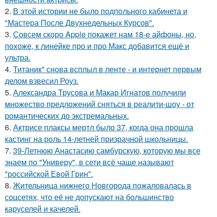
2.
В этой истории не было подпольного кабинета и
"Мастера После Двухнедельных Курсов".
3.
Совсем скоро Apple покажет нам 18-е айфоны, но,
похоже, к линейке про и про Макс добавится ещё и
ультра.
4.
Титаник" снова всплыл в ленте - и интернет первым
делом взвесил Роуз.
5.
Александра Трусова и Макар Игнатов получили
множество предложений сняться в реалити-шоу - от
романтических до экстремальных.
6.
Актрисе плаксы мертл было 37, когда она прошла
кастинг на роль 14-летней призрачной школьницы.
7.
39-Летнюю Анастасию самбурскую, которую мы все
знаем по "Универу", в сети всё чаще называют
"российской Евой Грин".
8.
Жительница нижнего Новгорода пожаловалась в
соцсетях, что её не допускают на большинство
каруселей и качелей.