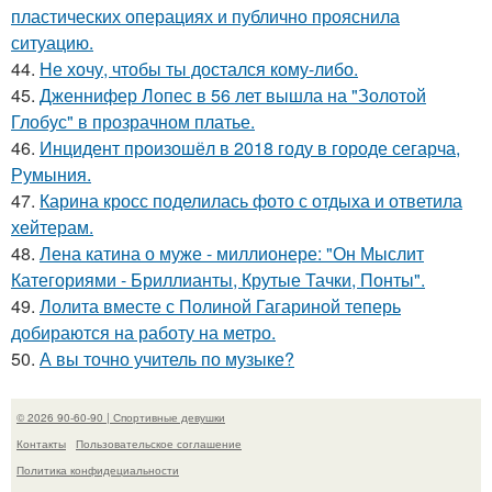
пластических операциях и публично прояснила
ситуацию.
44.
Не хочу, чтобы ты достался кому-либо.
45.
Дженнифер Лопес в 56 лет вышла на "Золотой
Глобус" в прозрачном платье.
46.
Инцидент произошёл в 2018 году в городе сегарча,
Румыния.
47.
Карина кросс поделилась фото с отдыха и ответила
хейтерам.
48.
Лена катина о муже - миллионере: "Он Мыслит
Категориями - Бриллианты, Крутые Тачки, Понты".
49.
Лолита вместе с Полиной Гагариной теперь
добираются на работу на метро.
50.
А вы точно учитель по музыке?
© 2026 90-60-90 | Спортивные девушки
Контакты
Пользовательское соглашение
Политика конфидециальности