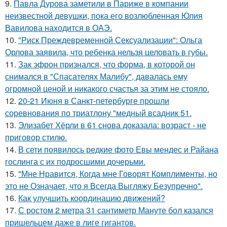
9.
Павла Дурова заметили в Париже в компании
неизвестной девушки, пока его возлюбленная Юлия
Вавилова находится в ОАЭ.
10.
"Риск Преждевременной Сексуализации": Ольга
Орлова заявила, что ребенка нельзя целовать в губы.
11.
Зак эфрон признался, что форма, в которой он
снимался в "Спасателях Малибу", давалась ему
огромной ценой и никакого счастья за этим не стояло.
12.
20-21 Июня в Санкт-петербурге прошли
соревнования по триатлону "медный всадник 51.
13.
Элизабет Хёрли в 61 снова доказала: возраст - не
приговор стилю.
14.
В сети появилось редкие фото Евы мендес и Райана
гослинга с их подросшими дочерьми.
15.
"Мне Нравится, Когда мне Говорят Комплименты, но
это не Означает, что я Всегда Выгляжу Безупречно".
16.
Как улучшить координацию движений?
17.
С ростом 2 метра 31 сантиметр Мануте бол казался
пришельцем даже в лиге гигантов.