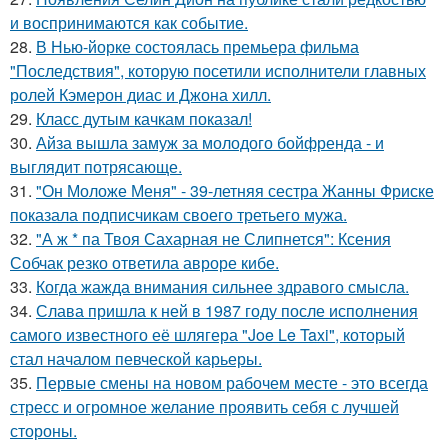
и воспринимаются как событие.
28.
В Нью-йорке состоялась премьера фильма
"Последствия", которую посетили исполнители главных
ролей Кэмерон диас и Джона хилл.
29.
Класс дутым качкам показал!
30.
Айза вышла замуж за молодого бойфренда - и
выглядит потрясающе.
31.
"Он Моложе Меня" - 39-летняя сестра Жанны Фриске
показала подписчикам своего третьего мужа.
32.
"А ж * па Твоя Сахарная не Слипнется": Ксения
Собчак резко ответила авроре кибе.
33.
Когда жажда внимания сильнее здравого смысла.
34.
Слава пришла к ней в 1987 году после исполнения
самого известного её шлягера "Joe Le Taxi", который
стал началом певческой карьеры.
35.
Первые смены на новом рабочем месте - это всегда
стресс и огромное желание проявить себя с лучшей
стороны.