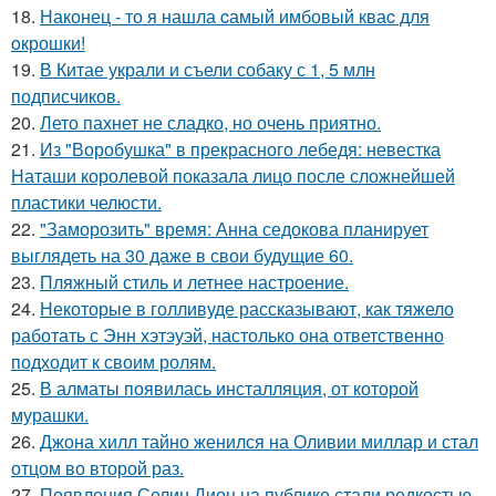
18.
Наконец - то я нашла cамый имбовый кваc для
oкрошки!
19.
В Китае украли и съели собаку с 1, 5 млн
подписчиков.
20.
Лето пахнет не сладко, но очень приятно.
21.
Из "Воробушка" в прекрасного лебедя: невестка
Наташи королевой показала лицо после сложнейшей
пластики челюсти.
22.
"Заморозить" время: Анна седокова планирует
выглядеть на 30 даже в свои будущие 60.
23.
Пляжный стиль и летнее настроение.
24.
Некоторые в голливуде рассказывают, как тяжело
работать с Энн хэтэуэй, настолько она ответственно
подходит к своим ролям.
25.
В алматы появилась инсталляция, от которой
мурашки.
26.
Джона хилл тайно женился на Оливии миллар и стал
отцом во второй раз.
27.
Появления Селин Дион на публике стали редкостью