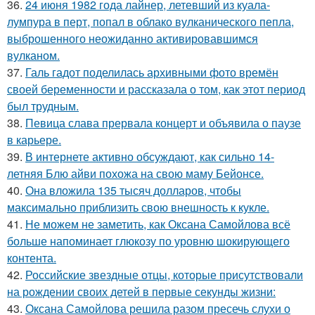
36.
24 июня 1982 года лайнер, летевший из куала-
лумпура в перт, попал в облако вулканического пепла,
выброшенного неожиданно активировавшимся
вулканом.
37.
Галь гадот поделилась архивными фото времён
своей беременности и рассказала о том, как этот период
был трудным.
38.
Певица слава прервала концерт и объявила о паузе
в карьере.
39.
В интернете активно обсуждают, как сильно 14-
летняя Блю айви похожа на свою маму Бейонсе.
40.
Она вложила 135 тысяч долларов, чтобы
максимально приблизить свою внешность к кукле.
41.
Не можем не заметить, как Оксана Самойлова всё
больше напоминает глюкозу по уровню шокирующего
контента.
42.
Российские звездные отцы, которые присутствовали
на рождении своих детей в первые секунды жизни:
43.
Оксана Самойлова решила разом пресечь слухи о