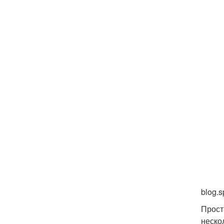
blog.
Прост
неско