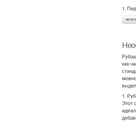
1. Пе
читат
Нео
Рубаш
как ч
станд
можно
выдел
1. Ру
Этот 
идеал
добав