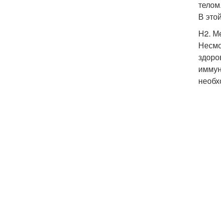
телом
В это
H2. М
Несмо
здоро
иммун
необх