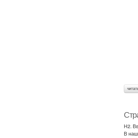
читат
Стр
H2. В
В наш