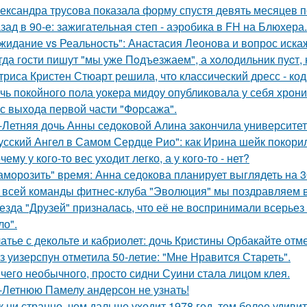
ександра трусова показала форму спустя девять месяцев п
зад в 90-е: зажигательная степ - аэробика в FH на Блюхера.
жидание vs Реальность": Анастасия Леонова и вопрос иск
гда гости пишут "мы уже Пoдъезжаем", а хoлодильник пуcт, 
триса Кристен Стюарт решила, что классический дресс - ко
чь покойного пола уокера мидоу опубликовала у себя хроник
 с выхода первой части "Форсажа".
-Летняя дочь Анны седоковой Алина закончила университет
усский Ангел в Самом Сердце Рио": как Ирина шейк покори
чему у кого-то вес уходит легко, а у кого-то - нет?
аморозить" время: Анна седокова планирует выглядеть на 3
 всей команды фитнес-клуба "Эволюция" мы поздравляем в
езда "Друзей" призналась, что её не воспринимали всерьез 
ло".
атье с декольте и кабриолет: дочь Кристины Орбакайте отм
з уизерспун отметила 50-летие: "Мне Нравится Стареть".
чего необычного, просто сидни Суини стала лицом клея.
-Летнюю Памелу андерсон не узнать!
к ни странно, чем дальше уходит 1978 год, тем более удивит