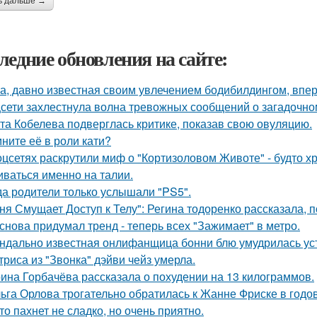
ь дальше →
ледние обновления на сайте:
а, давно известная своим увлечением бодибилдингом, впе
сети захлестнула волна тревожных сообщений о загадочн
та Кобелева подверглась критике, показав свою овуляцию.
ните её в роли кати?
оцсетях раскрутили миф о "Кортизоловом Животе" - будто х
иваться именно на талии.
да родители только услышали "PS5".
ня Смущает Доступ к Телу": Регина тодоренко рассказала, п
снова придумал тренд - теперь всех "Зажимает" в метро.
ндально известная онлифанщица бонни блю умудрилась ус
триса из "Звонка" дэйви чейз умерла.
ина Горбачёва рассказала о похудении на 13 килограммов.
ьга Орлова трогательно обратилась к Жанне Фриске в годо
то пахнет не сладко, но очень приятно.