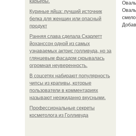
карьеры.
Оваль
Оваль
Куриные яйца: лучший источник
смело
белка для женщин или опасный
Добав
продукт
Ранняя слава сделала Скарлетт
йоханссон одной из самых
узнаваемых актрис голливуда, но за
глянцевым фасадом скрывалась
огромная неуверенность.
В соцсетях набирают популярность
чипсы из крапивы, которые
пользователи в комментариях
называют неожиданно вкусными.
Профессиональные секреты
косметолога из Голливуда