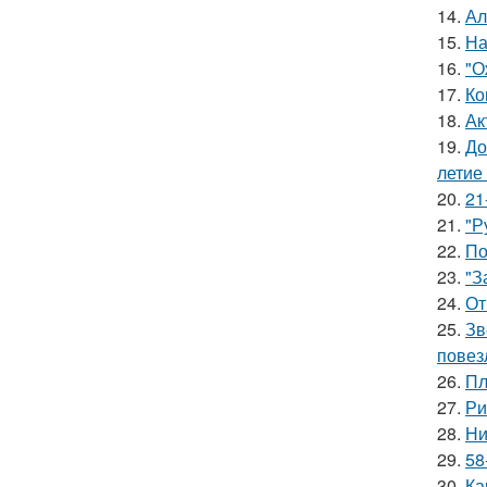
14.
Ал
15.
На
16.
"О
17.
Ко
18.
Ак
19.
До
летие
20.
21
21.
"Р
22.
По
23.
"З
24.
От
25.
Зв
повез
26.
Пл
27.
Ри
28.
Ни
29.
58
30.
Ка