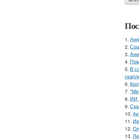
читат
Пос
1.
Анн
2.
Соц
3.
Ани
4.
Пом
5.
В с
скапл
6.
Ког
7.
"Ме
8.
ИИ 
9.
Ска
10.
Ак
11.
Ир
12.
Ол
13.
Ле