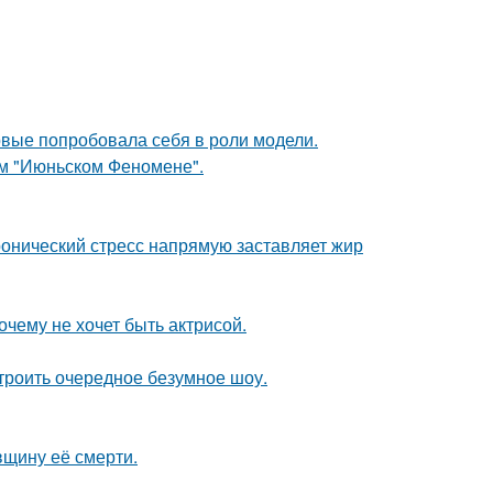
рвые попробовала себя в роли модели.
ом "Июньском Феномене".
ронический стресс напрямую заставляет жир
очему не хочет быть актрисой.
троить очередное безумное шоу.
вщину её смерти.