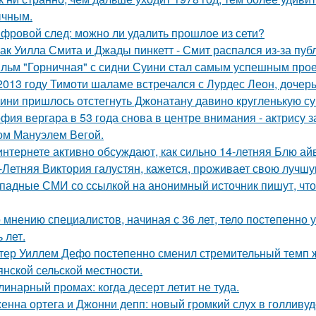
чным.
фровой след: можно ли удалить прошлое из сети?
ак Уилла Смита и Джады пинкетт - Смит распался из-за пуб
льм "Горничная" с сидни Суини стал самым успешным проек
2013 году Тимоти шаламе встречался с Лурдес Леон, дочер
ини пришлось отстегнуть Джонатану давино кругленькую су
фия вергара в 53 года снова в центре внимания - актрису 
ом Мануэлем Вегой.
интернете активно обсуждают, как сильно 14-летняя Блю а
-Летняя Виктория галустян, кажется, проживает свою лучшу
падные СМИ со ссылкой на анонимный источник пишут, что 
 мнению специалистов, начиная с 36 лет, тело постепенно
 лет.
тер Уиллем Дефо постепенно сменил стремительный темп ж
янской сельской местности.
линарный промах: когда десерт летит не туда.
енна ортега и Джонни депп: новый громкий слух в голливуд