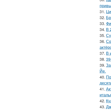
привы
31.
Ци
32.
Бр
33.
Фи
34.
В 
35.
Су
36.
Со
актёр
37.
В 
38.
39
39.
За
Йе.
40.
По
десять
41.
Ак
италь
42.
Ку
43.
Дж