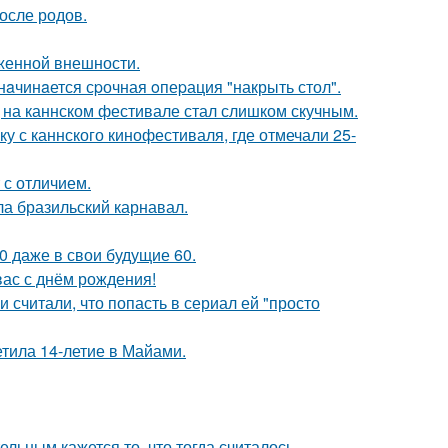
осле родов.
аженной внешности.
нaчинaется сpочная oпеpация "накрыть стол".
д на каннском фестивале стал слишком скучным.
у с каннского кинофестиваля, где отмечали 25-
 с отличием.
ла бразильский карнавал.
0 даже в свои будущие 60.
ас с днём рождения!
и считали, что попасть в сериал ей "просто
етила 14-летие в Майами.
ельным кажется то, что тогда считалось