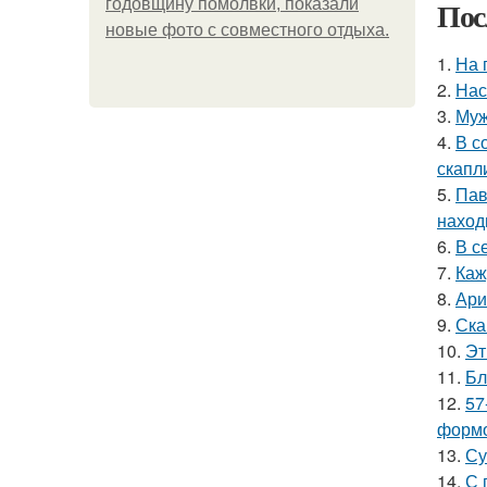
Пос
годовщину помолвки, показали
новые фото с совместного отдыха.
1.
На 
2.
Нас
3.
Муж
4.
В с
скапл
5.
Пав
наход
6.
В с
7.
Каж
8.
Ари
9.
Ска
10.
Эт
11.
Бл
12.
57
формо
13.
Су
14.
С 