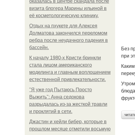
оказалась в центре скандала после
визита блогера Марины ильиной в
её косметологическую клинику.
Отдых на пхукете для Алексея
Долматова закончился переломом
ребра после неудачного падения в
бассейн.
Без п
при э
К началу 1980-х Кристи бринкли
стала лицом американского
Каким
моделинга и главным воплощением
перек
естественной привлекательности.
Утром
"Я уже год Пытаюсь Просто
блюда
Выжить": Анна седокова
фрукт
разрыдалась из-за жесткой травли
и проклятий в сети.
читат
Джастин и хейли бибер, которые в
прошлом месяце отметили восьмую