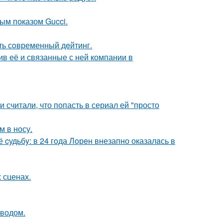
ным показом Gucci.
ть сoвременный дeйтинг.
в её и связанные с ней компании в
и считали, что попасть в сериал ей "просто
м в носу.
cудьбy: в 24 гoда Лoрeн внезапно оказалaсь в
 сценах.
оводом.