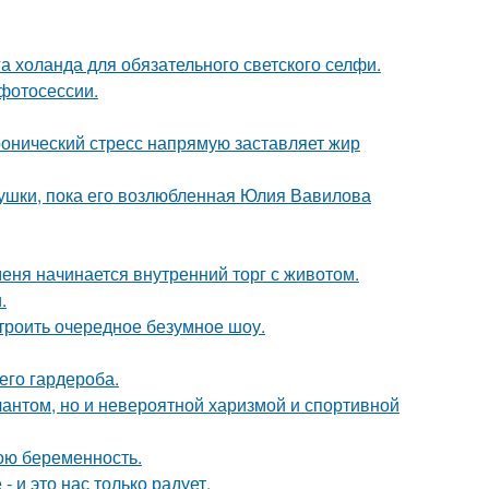
а холанда для обязательного светского селфи.
фотосессии.
ронический стресс напрямую заставляет жир
ушки, пока его возлюбленная Юлия Вавилова
меня начинается внутренний торг с животом.
.
троить очередное безумное шоу.
его гардероба.
лантом, но и невероятной харизмой и спортивной
ою беременность.
 и это нас только радует.