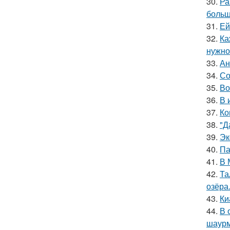
30.
Ра
больш
31.
Ей
32.
Ка
нужно
33.
Ан
34.
Со
35.
Во
36.
В 
37.
Ко
38.
"Д
39.
Эк
40.
Па
41.
В 
42.
Та
озёра
43.
Ки
44.
В 
шаур