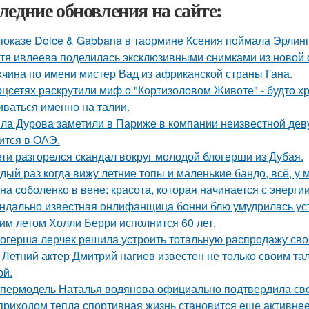
ледние обновления на сайте:
показе Dolce & Gabbana в таормине Ксения поймала Эрлинг
тя ивлеева поделилась эксклюзивными снимками из новой 
чина по имени мистер Вад из африканской страны Гана.
оцсетях раскрутили миф о "Кортизоловом Животе" - будто х
иваться именно на талии.
ла Дурова заметили в Париже в компании неизвестной дев
ится в ОАЭ.
ети разгорелся скандал вокруг молодой блогерши из Дубая.
дый раз когда вижу летние топы и маленькие бандо, всё, у 
на соболенко в вене: красота, которая начинается с энергии
ндально известная онлифанщица бонни блю умудрилась ус
им летом Холли Берри исполнится 60 лет.
огерша лерчек решила устроить тотальную распродажу сво
-Летний актер Дмитрий нагиев известен не только своим та
й.
пермодель Наталья водянова официально подтвердила св
приходом тепла спортивная жизнь становится еще активнее -