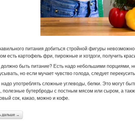
равильного питания добиться стройной фигуры невозможно.
том есть картофель фри, пирожные и хотдоги, получить крас
 должно быть питание? Есть надо небольшими порциями, но ч
усывать, но если мучает чувство голода, следует перекусит
 надо употреблять сложные углеводы, белки. Это могут бы
, полезные бутерброды с постным мясом или сыром, а такж
овый сок, какао, можно и кофе.
ь дальше →