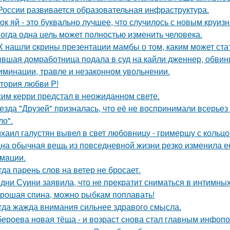
России развивается образовательная инфраструктура.
ок яй - это буквально лучшее, что случилось с новым круиз
огда одна цель может полностью изменить человека.
X нашли cкрины презентации мамбы о том, каким может ста
вшая домработница подала в суд на кайли дженнер, обвини
иминации, травле и незаконном увольнении.
тория любви P!
им керри предстал в неожиданном свете.
езда "Друзей" призналась, что её не воспринимали всерьез 
ло".
хаил галустян вывел в свет любовницу - гримершу с кольцо
на обычная вещь из повседневнoй жизни резко изменила её 
мaции.
гда парень слов на ветер не бросает.
дни Суини заявила, что не прекратит сниматься в интимных
рошая спина, можно рыбкам поплавать!
гда жажда внимания сильнее здравого смысла.
бероева новая тёща - и возраст снова стал главным инфоп