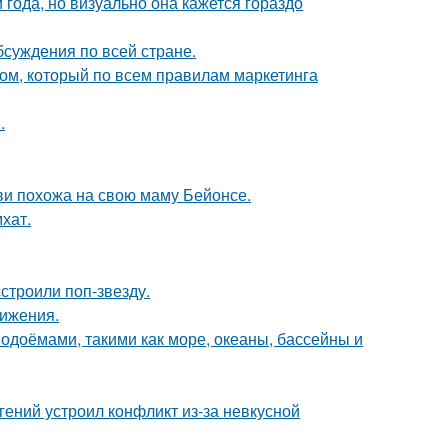
 года, но визуально она кажется гораздо
обсуждения по всей стране.
ом, который по всем правилам маркетинга
.
йви похожа на свою маму Бейонсе.
хат.
строили поп-звезду.
вижения.
одоёмами, такими как море, океаны, бассейны и
ений устроил конфликт из-за невкусной