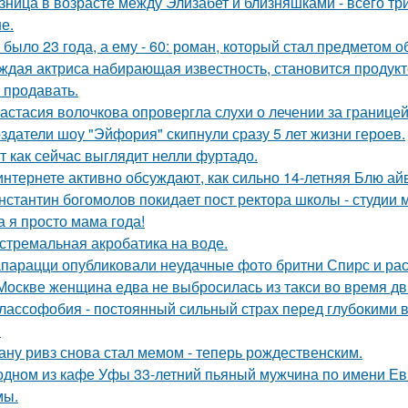
зница в возрасте между Элизабет и близняшками - всего три
е.
 было 23 года, а ему - 60: роман, который стал предметом 
ждая актриса набирающая известность, становится продукт
 продавать.
астасия волочкова опровергла слухи о лечении за границей
здатели шоу "Эйфория" скипнули сразу 5 лет жизни героев.
т как сейчас выглядит нелли фуртадо.
интернете активно обсуждают, как сильно 14-летняя Блю а
нстантин богомолов покидает пост ректора школы - студии м
а я просто мама года!
стремальная акробатика на воде.
парацци опубликовали неудачные фото бритни Спирс и рас
Москве женщина едва не выбросилась из такси во время д
лассофобия - постоянный сильный страх перед глубокими в
.
ану ривз снова стал мемом - теперь рождественским.
одном из кафе Уфы 33-летний пьяный мужчина по имени Евг
мы.