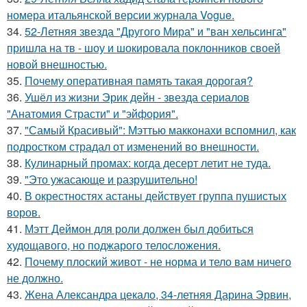
номера итальянской версии журнала Vogue.
34.
52-Летняя звезда "Другого Мира" и "ван хельсинга"
пришла на тв - шоу и шокировала поклонников своей
новой внешностью.
35.
Почему оперативная память такая дорогая?
36.
Ушёл из жизни Эрик дейн - звезда сериалов
"Анатомия Страсти" и "эйфория".
37.
"Самый Красивый": Мэттью макконахи вспомнил, как
подростком страдал от изменений во внешности.
38.
Кулинарный промах: когда десерт летит не туда.
39.
"Это ужасающе и разрушительно!
40.
В окрестностях астаны действует группа пушистых
воров.
41.
Мэтт Деймон для роли должен был добиться
худощавого, но поджарого телосложения.
42.
Почему плоский живот - не норма и тело вам ничего
не должно.
43.
Жена Александра цекало, 34-летняя Дарина Эрвин,