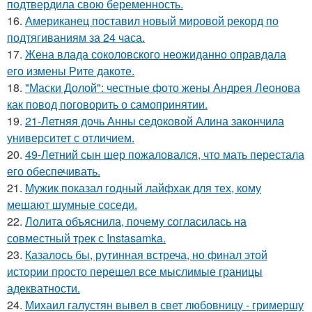
подтвердила свою беременность.
16.
Американец поставил новый мировой рекорд по
подтягиваниям за 24 часа.
17.
Жена влада соколовского неожиданно оправдала
его измены Рите дакоте.
18.
"Маски Долой": честные фото жены Андрея Леонова
как повод поговорить о самопринятии.
19.
21-Летняя дочь Анны седоковой Алина закончила
университет с отличием.
20.
49-Летний сын шер пожаловался, что мать перестала
его обеспечивать.
21.
Мужик показал годный лайфхак для тех, кому
мешают шумные соседи.
22.
Лолита объяснила, почему согласилась на
совместный трек с Instasamka.
23.
Казалось бы, рутинная встреча, но финал этой
истории просто перешел все мыслимые границы
адекватности.
24.
Михаил галустян вывел в свет любовницу - гримершу