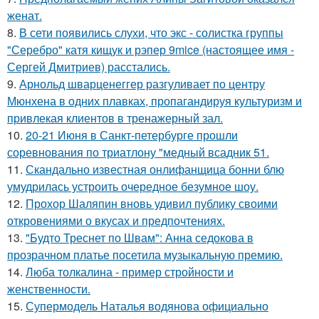
женат.
8.
В сети появились слухи, что экс - солистка группы
"Серебро" катя кищук и рэпер 9mice (настоящее имя -
Сергей Дмитриев) расстались.
9.
Арнольд шварценеггер разгуливает по центру
Мюнхена в одних плавках, пропагандируя культуризм и
привлекая клиентов в тренажерный зал.
10.
20-21 Июня в Санкт-петербурге прошли
соревнования по триатлону "медный всадник 51.
11.
Скандально известная онлифанщица бонни блю
умудрилась устроить очередное безумное шоу.
12.
Прохор Шаляпин вновь удивил публику своими
откровениями о вкусах и предпочтениях.
13.
"Будто Треснет по Швам": Анна седокова в
прозрачном платье посетила музыкальную премию.
14.
Люба толкалина - пример стройности и
женственности.
15.
Супермодель Наталья водянова официально