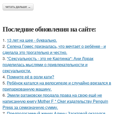
читать дальше →
Последние обновления на сайте:
1.
13 лет на шее - буквально.
2.
Селена Гомес призналась, что мечтает о ребёнке - и
сделала это трогательно и честно.
3.
"Сексуальность - это не Картинка": Ани Лорак
поделилась мыслями о привлекательности и
сексуальности.
4.
Помните её в роли кати?
5.
Ребёнок катался на велосипеде и случайно врезался в
припаркованную машину.
6.
Эмили ратаковски продала права на свою ещё не
написанную книгу Mother F * Cker издательству Penguin
Press за семизначную сумму.
7.
Предполагаемый жених Алины Загитовой оказался