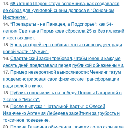
13.
68-Летняя Шэрон стоун вспомнила, как создавался
ее образ для культовой сцены допроса в "Основном
Инстинкте".
14.
"Препараты - не Панацея, а Подспорье": как 54-
летняя Светлана Пермякова сбросила 25 кг без иллюзий
и жестких диет.
15.
Брендан фрейзер сообщил, что активно худеет ради
новой части "Мумии".
16.
Спартанский закон требовал, чтобы юноши каждые
десять дней представали перед публикой обнаженными.
17.
Пример невероятной выносливости: Ченнинг татум
продемонстрировал свои физические трансформации
ради ролей в кино.
18.
Публика ополчились на победу Полины Гагариной в
7 сезоне "Маска".
19.
После выпуска "Натальной Карты" с Олесей
Иванченко Артемия Лебедева захейтили за грубость и
токсичное поведение.
20.
Полина Гагарина объяснила, почему долго скрывала