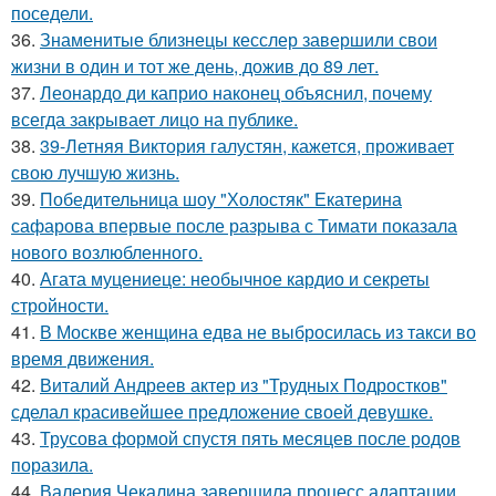
поседели.
36.
Знаменитые близнецы кесслер завершили свои
жизни в один и тот же день, дожив до 89 лет.
37.
Леонардо ди каприо наконец объяснил, почему
всегда закрывает лицо на публике.
38.
39-Летняя Виктория галустян, кажется, проживает
свою лучшую жизнь.
39.
Победительница шоу "Холостяк" Екатерина
сафарова впервые после разрыва с Тимати показала
нового возлюбленного.
40.
Агата муцениеце: необычное кардио и секреты
стройности.
41.
В Москве женщина едва не выбросилась из такси во
время движения.
42.
Виталий Андреев актер из "Трудных Подростков"
сделал красивейшее предложение своей девушке.
43.
Трусова формой спустя пять месяцев после родов
поразила.
44.
Валерия Чекалина завершила процесс адаптации