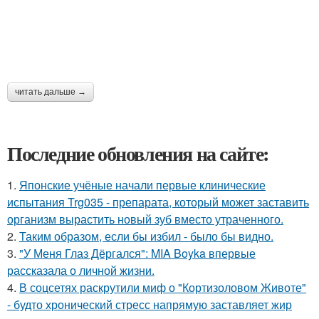
читать дальше →
Последние обновления на сайте:
1.
Японские учёные начали первые клинические
испытания Trg035 - препарата, который может заставить
организм вырастить новый зуб вместо утраченного.
2.
Таким образом, если бы избил - было бы видно.
3.
"У Меня Глаз Дёргался": MIA Boyka впервые
рассказала о личной жизни.
4.
В соцсетях раскрутили миф о "Кортизоловом Животе"
- будто хронический стресс напрямую заставляет жир