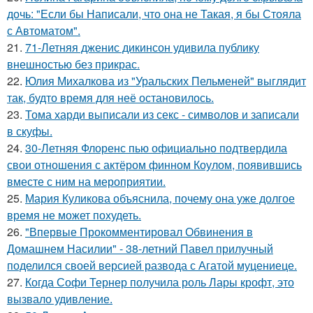
дочь: "Если бы Написали, что она не Такая, я бы Стояла
с Автоматом".
21.
71-Летняя дженис дикинсон удивила публику
внешностью без прикрас.
22.
Юлия Михалкова из "Уральских Пельменей" выглядит
так, будто время для неё остановилось.
23.
Тома харди выписали из секс - символов и записали
в скуфы.
24.
30-Летняя Флоренс пью официально подтвердила
свои отношения с актёром финном Коулом, появившись
вместе с ним на мероприятии.
25.
Мария Куликова объяснила, почему она уже долгое
время не может похудеть.
26.
"Впервые Прокомментировал Обвинения в
Домашнем Насилии" - 38-летний Павел прилучный
поделился своей версией развода с Агатой муцениеце.
27.
Когда Софи Тернер получила роль Лары крофт, это
вызвало удивление.