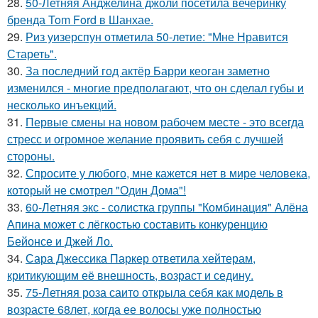
28.
50-Летняя Анджелина джоли посетила вечеринку
бренда Tom Ford в Шанхае.
29.
Риз уизерспун отметила 50-летие: "Мне Нравится
Стареть".
30.
За последний год актёр Барри кеоган заметно
изменился - многие предполагают, что он сделал губы и
несколько инъекций.
31.
Первые смены на новом рабочем месте - это всегда
стресс и огромное желание проявить себя с лучшей
стороны.
32.
Спросите у любого, мне кажется нет в мире человека,
который не смотрел "Один Дома"!
33.
60-Летняя экс - солистка группы "Комбинация" Алёна
Апина может с лёгкостью составить конкуренцию
Бейонсе и Джей Ло.
34.
Сара Джессика Паркер ответила хейтерам,
критикующим её внешность, возраст и седину.
35.
75-Летняя роза саито открыла себя как модель в
возрасте 68лет, когда ее волосы уже полностью