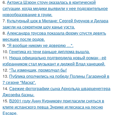
6.
Актриса Шэрон стоун оказалась в критической
ситуации, когда медики выявили у нее подозрительное
новообразование в груди.
7.
Культурный шок в Милане: Сергей бурунов и Дилара
зажгли на секретном шоу канье уэста.
8.
Александра трусова показала форму спустя девять
месяцев после родов.
9.
"Я вообще никому не доверяю …".
10.
Генетика из тени раньше диплома вышла.
11.
Нюша официально подтвердила новый роман - её
избранником стал музыкант и диджей Влад ханецкий.
12.
"Ты изменщик, промолчал бы!
13.
Публика ополчились на победу Полины Гагариной в
7 сезоне "Маска".
14.
Свежие фотографии сына Арнольда шварценеггера
Джозефа баэны.
15.
В2001 году Анну Курникову пригласили сняться в
клипе испанского певца Энрике иглесиаса на песню
Escape.