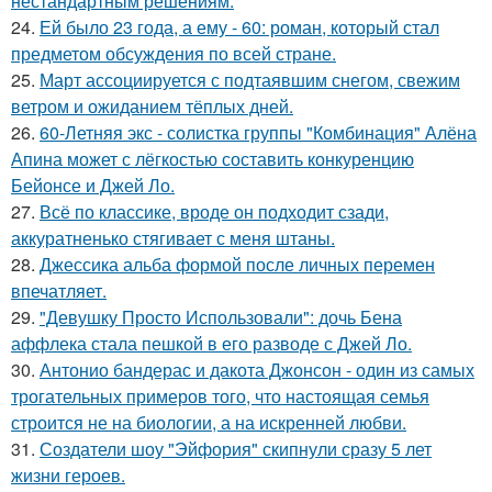
нестандартным решениям.
24.
Ей было 23 года, а ему - 60: роман, который стал
предметом обсуждения по всей стране.
25.
Март ассоциируется с подтаявшим снегом, свежим
ветром и ожиданием тёплых дней.
26.
60-Летняя экс - солистка группы "Комбинация" Алёна
Апина может с лёгкостью составить конкуренцию
Бейонсе и Джей Ло.
27.
Всё по классике, вроде он подходит сзади,
аккуратненько стягивает с меня штаны.
28.
Джессика альба формой после личных перемен
впечатляет.
29.
"Девушку Просто Использовали": дочь Бена
аффлека стала пешкой в его разводе с Джей Ло.
30.
Антонио бандерас и дакота Джонсон - один из самых
трогательных примеров того, что настоящая семья
строится не на биологии, а на искренней любви.
31.
Создатели шоу "Эйфория" скипнули сразу 5 лет
жизни героев.