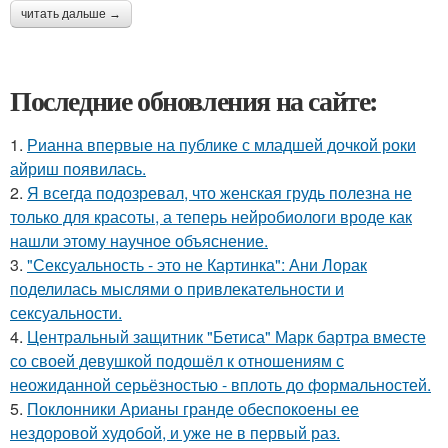
читать дальше →
Последние обновления на сайте:
1.
Рианна впервые на публике с младшей дочкой роки
айриш появилась.
2.
Я всегда подозревал, что женская грудь полезна не
только для красоты, а теперь нейробиологи вроде как
нашли этому научное объяснение.
3.
"Сексуальность - это не Картинка": Ани Лорак
поделилась мыслями о привлекательности и
сексуальности.
4.
Центральный защитник "Бетиса" Марк бартра вместе
со своей девушкой подошёл к отношениям с
неожиданной серьёзностью - вплоть до формальностей.
5.
Поклонники Арианы гранде обеспокоены ее
нездоровой худобой, и уже не в первый раз.