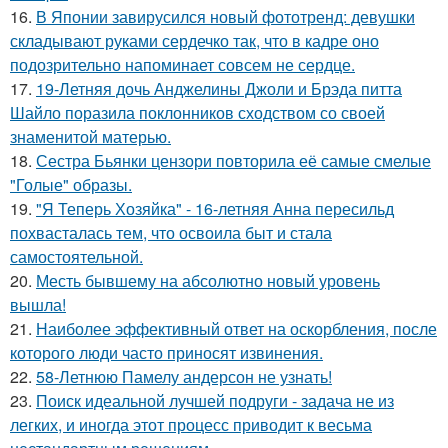
16.
В Японии завирусился новый фототренд: девушки
складывают руками сердечко так, что в кадре оно
подозрительно напоминает совсем не сердце.
17.
19-Летняя дочь Анджелины Джоли и Брэда питта
Шайло поразила поклонников сходством со своей
знаменитой матерью.
18.
Сестра Бьянки цензори повторила её самые смелые
"Голые" образы.
19.
"Я Теперь Хозяйка" - 16-летняя Анна пересильд
похвасталась тем, что освоила быт и стала
самостоятельной.
20.
Месть бывшему на абсолютно новый уровень
вышла!
21.
Наиболее эффективный ответ на оскорбления, после
которого люди часто приносят извинения.
22.
58-Летнюю Памелу андерсон не узнать!
23.
Поиск идеальной лучшей подруги - задача не из
легких, и иногда этот процесс приводит к весьма