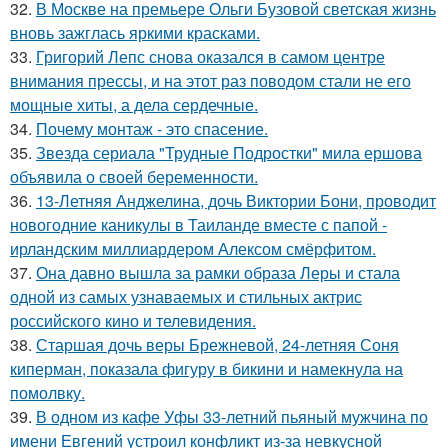
32.
В Москве на премьере Ольги Бузовой светская жизнь
вновь зажглась яркими красками.
33.
Григорий Лепс снова оказался в самом центре
внимания прессы, и на этот раз поводом стали не его
мощные хиты, а дела сердечные.
34.
Почему монтаж - это спасение.
35.
Звезда сериала "Трудные Подростки" мила ершова
объявила о своей беременности.
36.
13-Летняя Анджелина, дочь Виктории Бони, проводит
новогодние каникулы в Таиланде вместе с папой -
ирландским миллиардером Алексом смёрфитом.
37.
Она давно вышла за рамки образа Леры и стала
одной из самых узнаваемых и стильных актрис
российского кино и телевидения.
38.
Старшая дочь веры Брежневой, 24-летняя Соня
киперман, показала фигуру в бикини и намекнула на
помолвку.
39.
В одном из кафе Уфы 33-летний пьяный мужчина по
имени Евгений устроил конфликт из-за невкусной