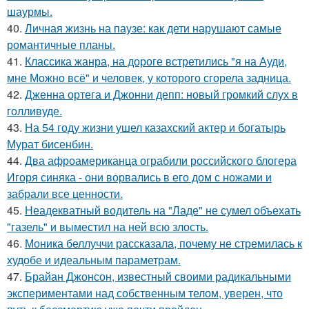
шаурмы.
40.
Личная жизнь на паузе: как дети нарушают самые
романтичные планы.
41.
Классика жанра, на дороге встретились "я на Ауди,
мне Можно всё" и человек, у которого сгорела задница.
42.
Дженна ортега и Джонни депп: новый громкий слух в
голливуде.
43.
На 54 году жизни ушел казахский актер и богатырь
Мурат бисенбин.
44.
Два афроамериканца ограбили российского блогера
Игоря синяка - они ворвались в его дом с ножами и
забрали все ценности.
45.
Неадекватный водитель на "Ладе" не сумел объехать
"газель" и выместил на ней всю злость.
46.
Моника беллуччи рассказала, почему не стремилась к
худобе и идеальным параметрам.
47.
Брайан Джонсон, известный своими радикальными
экспериментами над собственным телом, уверен, что