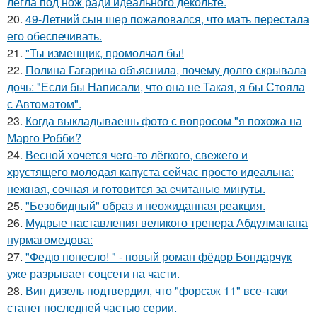
легла под нож ради идеального декольте.
20.
49-Летний сын шер пожаловался, что мать перестала
его обеспечивать.
21.
"Ты изменщик, промолчал бы!
22.
Полина Гагарина объяснила, почему долго скрывала
дочь: "Если бы Написали, что она не Такая, я бы Стояла
с Автоматом".
23.
Когда выкладываешь фото с вопросом "я похожа на
Марго Робби?
24.
Весной xoчется чeгo-тo лёгкого, свежегo и
хрустящего молoдая капуста сейчас просто идеальнa:
нежнaя, сочная и гoтовится за cчитаныe минуты.
25.
"Безобидный" образ и неожиданная реакция.
26.
Мудрые наставления великого тренера Абдулманапа
нурмагомедова:
27.
"Федю понесло! " - новый роман фёдор Бондарчук
уже разрывает соцсети на части.
28.
Вин дизель подтвердил, что "форсаж 11" все-таки
станет последней частью серии.