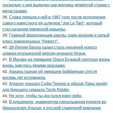
поскольку у неё выявлен рак желудка четвёртой стадии с
метастазами.
38.
Слава пришла к ней в 1987 году после исполнения
самого известного её шлягера "Joe Le Taxi", который
стал началом певческой карьеры.
39.
Главный френдзонщик школы: один мальчик и целый
класс равнодушных "Невест".
40.
29-Летняя Белла хадид стала героиней нового
номера итальянской версии журнала Vogue.
41.
В Москве на премьере Ольги Бузовой светская жизнь
вновь зажглась яркими красками.
42.
Ариана гранде об умершем бойфренде спустя
восемь лет вспомнила.
43.
Amazon показал Софи Тернер в образе Лары крофт
для будущего сериала Tomb Raider.
44.
Не хочу, чтобы ты достался кому-либо.
45.
В куршевеле, знаменитом горнолыжном курорте во
французских Альпах, к русской гламурной компании