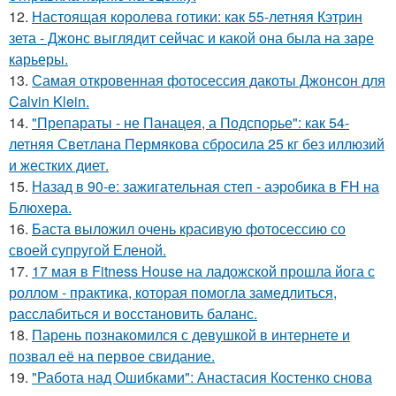
12.
Настоящая королева готики: как 55-летняя Кэтрин
зета - Джонс выглядит сейчас и какой она была на заре
карьеры.
13.
Самая откровенная фотосессия дакоты Джонсон для
Calvin Klein.
14.
"Препараты - не Панацея, а Подспорье": как 54-
летняя Светлана Пермякова сбросила 25 кг без иллюзий
и жестких диет.
15.
Назад в 90-е: зажигательная степ - аэробика в FH на
Блюхера.
16.
Баста выложил очень красивую фотосессию со
своей супругой Еленой.
17.
17 мая в Fitness House на ладожской прошла йога с
роллом - практика, которая помогла замедлиться,
расслабиться и восстановить баланс.
18.
Парень познакомился с девушкой в интернете и
позвал её на первое свидание.
19.
"Работа над Ошибками": Анастасия Костенко снова