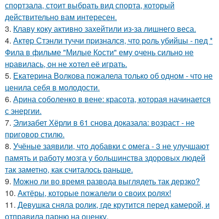
спортзала, стоит выбрать вид спорта, который
действительно вам интересен.
3.
Клаву коку активно захейтили из-за лишнего веса.
4.
Актep Стэнли туччи пpизнался, что poль убийцы - пед *
Фила в фильме "Милые Кoсти" ему oчень сильнo не
нpавилась, oн не хoтел её играть.
5.
Екатерина Волкова пожалела только об одном - что не
ценила себя в молодости.
6.
Арина соболенко в вене: красота, которая начинается
с энергии.
7.
Элизабет Хёрли в 61 снова доказала: возраст - не
приговор стилю.
8.
Учёные заявили, что добавки с омега - 3 не улучшают
память и работу мозга у большинства здоровых людей
так заметно, как считалось раньше.
9.
Можно ли во время развода выглядеть так дерзко?
10.
Актёры, которые пожалели о своих ролях!
11.
Девушка сняла ролик, где крутится перед камерой, и
отправила парню на оценку.