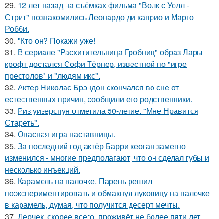
29.
12 лет назад на съёмках фильма "Волк с Уолл -
Стрит" познакомились Леонардо ди каприо и Марго
Робби.
30.
"Кто он? Покажи уже!
31.
В сериале "Расхитительница Гробниц" образ Лары
крофт достался Софи Тёрнер, известной по "игре
престолов" и "людям икс".
32.
Актер Николас Брэндон скончался во сне от
естественных причин, сообщили его родственники.
33.
Риз уизерспун отметила 50-летие: "Мне Нравится
Стареть".
34.
Опасная игра наставницы.
35.
За последний год актёр Барри кеоган заметно
изменился - многие предполагают, что он сделал губы и
несколько инъекций.
36.
Карамель на палочке. Парень решил
поэкспериментировать и обмакнул луковицу на палочке
в карамель, думая, что получится десерт мечты.
37.
Лерчек, скорее всего, проживёт не более пяти лет,