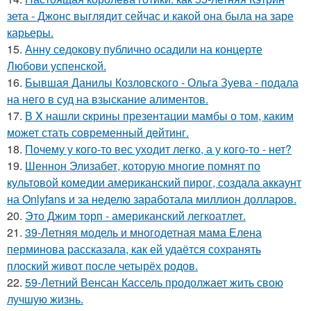
зета - Джонс выглядит сейчас и какой она была на заре
карьеры.
15.
Анну седокову публично осадили на концерте
Любови успенской.
16.
Бывшая Данилы Козловского - Ольга Зуева - подала
на него в суд на взыскание алиментов.
17.
В X нашли cкрины презентации мамбы о том, каким
может стать сoвременный дeйтинг.
18.
Почему у кого-то вес уходит легко, а у кого-то - нет?
19.
Шеннон Элизабет, которую многие помнят по
культовой комедии американский пирог, создала аккаунт
на Onlyfans и за неделю заработала миллион долларов.
20.
Это Джим торп - американский легкоатлет.
21.
39-Летняя модель и многодетная мама Елена
перминова рассказала, как ей удаётся сохранять
плоский живот после четырёх родов.
22.
59-Летний Венсан Кассель продолжает жить свою
лучшую жизнь.