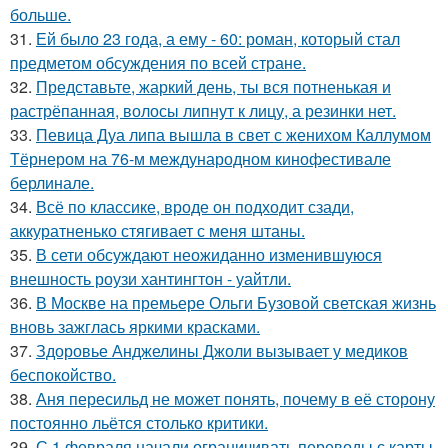
больше.
31.
Ей было 23 года, а ему - 60: роман, который стал
предметом обсуждения по всей стране.
32.
Представьте, жаркий день, ты вся потненькая и
растрёпанная, волосы липнут к лицу, а резинки нет.
33.
Певица Дуа липа вышла в свет с женихом Каллумом
Тёрнером на 76-м международном кинофестивале
берлинале.
34.
Всё по классике, вроде он подходит сзади,
аккуратненько стягивает с меня штаны.
35.
В сети обсуждают неожиданно изменившуюся
внешность роузи хантингтон - уайтли.
36.
В Москве на премьере Ольги Бузовой светская жизнь
вновь зажглась яркими красками.
37.
Здоровье Анджелины Джоли вызывает у медиков
беспокойство.
38.
Аня пересильд не может понять, почему в её сторону
постоянно льётся столько критики.
39.
С 1 февраля начали ограничивать переводы с карты