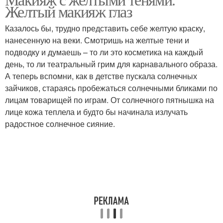
Желтый макияж глаз
подводкой
стрелками
Казалось бы, трудно представить себе желтую краску,
нанесенную на веки. Смотришь на желтые тени и
подводку и думаешь – то ли это косметика на каждый
Модный макияж
Зеленый макияж
день, то ли театральный грим для карнавального образа.
А теперь вспомни, как в детстве пускала солнечных
зайчиков, стараясь пробежаться солнечными бликами по
лицам товарищей по играм. От солнечного пятнышка на
Макияж с розовой
Макияж для голубых
лице кожа теплела и будто бы начинала излучать
стрелкой
глаз
радостное солнечное сияние.
Идеи для трендового
Розовый макияж
макияжа
Цвета в макияже
Макияж с синими и