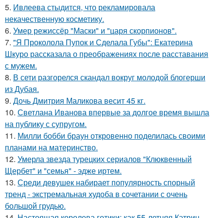
5.
Ивлеева стыдится, что рекламировала
некачественную косметику.
6.
Умер режиссёр "Маски" и "царя скорпионов".
7.
"Я Проколола Пупок и Сделала Губы": Екатерина
Шкуро рассказала о преображениях после расставания
с мужем.
8.
В сети разгорелся скандал вокруг молодой блогерши
из Дубая.
9.
Дочь Дмитрия Маликова весит 45 кг.
10.
Светлана Иванова впервые за долгое время вышла
на публику с супругом.
11.
Милли бобби браун откровенно поделилась своими
планами на материнство.
12.
Умерла звезда турецких сериалов "Клюквенный
Щербет" и "семья" - эдже иртем.
13.
Среди девушек набирает популярность спорный
тренд - экстремальная худоба в сочетании с очень
большой грудью.
14.
Настоящая королева готики: как 55-летняя Кэтрин