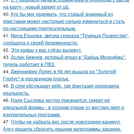
на карту - новый запрет от цб.
40.
Кто бы мог подумать, что старый знакомый из
приставки может настолько сильно измениться и стать
по-настоящему притягательным.
41.
Мила Ершова, звезда сериала "Трудные Подростки",
сообщила о своей беременности.
42.
Эти кадры у вас слёзы вызовут.
43.
Аслан бижоев, который играл в "Даёшь Молодёжь",
теперь работает в ПВЗ.
44.
Дженнифер Лопес в 56 лет вышла на "Золотой
Глобус" в прозрачном платье.
45.
В сети обсуждают кейс, где фантазия опередила
реальность.
46.
Надя Сысоева честно признается: секрет её
идеальной формы - в полном отказе от жестких диет и
изнурительных программ.
47.
Чтобы не набрать вес после новогодних каникул,
Алсу решила сбросить лишние килограммы заранее.