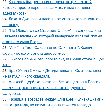
23.
Казалось бы, рутинная встреча, но финал этой
истории просто перешел все мыслимые границы
адекватности.
24.
Дакота Джонсон и идеальное утро, которое пошло не
по плану.
25.
"Не Общается со Старшим Сыном" - в сети осудили
Евгения Плющенко, который вычеркнул из своей жизни
старшего сына Егора.
26.
"А ж * па Твоя Сахарная не Слипнется": Ксения
Собчак резко ответила авроре кибе.
27.
Ничего необычного, просто сидни Суини стала лицом
клея.
28.
Брак Уилла Смита и Джады пинкетт - Смит распался
из-за публичного скандала.
29.
Алексей Щербаков остался без концертов в России
после того, как поехал в Казахстан поддержать
Сабурова.
30.
Разница в возрасте между Элизабет и близняшками -
всего три года, но визуально она кажется гораздо