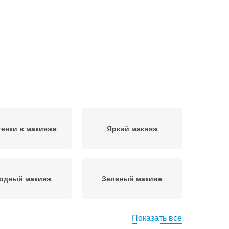
тенки в макияже
Яркий макияж
одный макияж
Зеленый макияж
Показать все
Акцент с необычной
ежный макияж