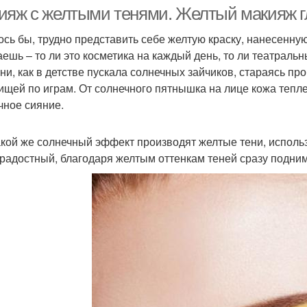
стрелкой
ияж с желтыми тенями. Желтый макияж г
ось бы, трудно представить себе желтую краску, нанесенну
аешь – то ли это косметика на каждый день, то ли театраль
акияж для голубых
Идеи для трендового
Р
ни, как в детстве пускала солнечных зайчиков, стараясь п
глаз
макияжа
ищей по играм. От солнечного пятнышка на лице кожа тепле
чное сияние.
Желтые стрелки
Макияж с синими и
Цв
акой же солнечный эффект производят желтые тени, исполь
радостный, благодаря желтым оттенкам теней сразу подним