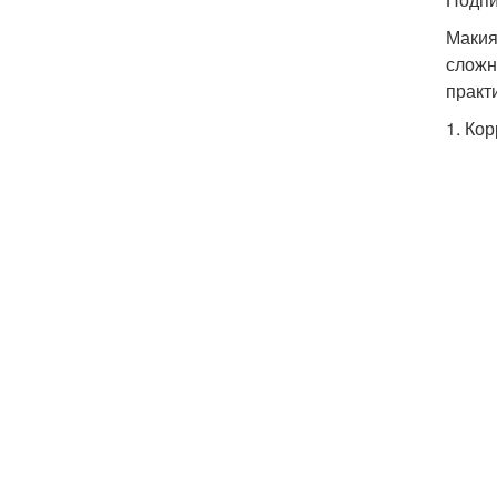
Макия
сложн
практ
1. Ко