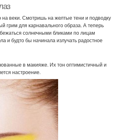
стрелкой
лаз
ю на веки. Смотришь на желтые тени и подводку
ный грим для карнавального образа. А теперь
озовый макияж
Цвета в макияже
робежаться солнечными бликами по лицам
ла и будто бы начинала излучать радостное
Стрелки для разных
етные стрелки
зованные в макияже. Их тон оптимистичный и
оттенков
ется настроение.