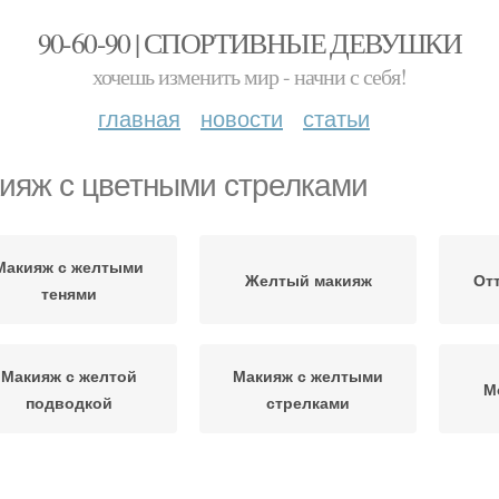
90-60-90 | СПОРТИВНЫЕ ДЕВУШКИ
хочешь изменить мир - начни с себя!
главная
новости
статьи
ияж с цветными стрелками
Макияж с желтыми
Желтый макияж
От
тенями
Макияж с желтой
Макияж с желтыми
М
подводкой
стрелками
Макияж с розовой
Цветной акцент
Н