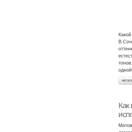
Какой
В Соч
оттен
естес
тонов
одной
читат
Как
исп
Матов