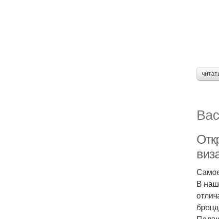
читат
Вас
Отк
виз
Самое
В наш
отлич
бренд
Подпи