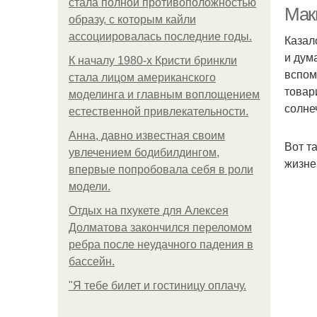
стала полной противоположностью
Мак
образу, с которым кайли
ассоциировалась последние годы.
Казал
и дум
М
К началу 1980-х Кристи бринкли
вспом
стала лицом американского
товар
моделинга и главным воплощением
солне
естественной привлекательности.
Анна, давно известная своим
Вот т
увлечением бодибилдингом,
жизне
впервые попробовала себя в роли
модели.
Отдых на пхукете для Алексея
Долматова закончился переломом
ребра после неудачного падения в
бассейн.
"Я тебе билет и гостиницу оплачу.