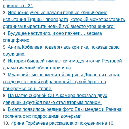
принцессы-3".
3.
Японские учёные начали первые клинические
испытания Trg035 - препарата, который может заставить
организм вырастить новый зуб вместо утраченного.
4.
Будущее наступило, и оно пахнет … весьма
специфично.
5.
Анита Кобелева подверглась критике, показав свою
овуляцию.
6.
История бывшей гимнастки и модели юлии Реутовой
драматический оборот приняла.
7.
Младший сын знаменитой актрисы Дилан ли сыграл
свадьбу со своей избранницей Паулой брасс на
побережье сен - тропе.
8.
На матче сборной США камера показала двух
девушек и футбол резко стал вторым планом.
9.
В сети появилось редкие фото Евы мендес и Райана
гослинга с их подросшими дочерьми.
10.
Ирина Горбачёва рассказала о похудении на 13