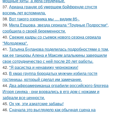
мощные хиты, а дела сердечные.
37.
Ариана гранде об умершем бойфренде спустя
восемь лет вспомнила.
38.
Вот такого озорника мы … видим 85-.
39.
Мила Ершова, звезда сериала "Трудные Подростки",
сообщила о своей беременности.
40.
Свежие кадры со съемок нового сезона сериала
"Молодежка".
41.
Татьяна Буланова поделилась подробностями о том,
как ее танцоры Алена и Максим алалыкины завершили
свое сотрудничество с ней после 20 лет работы.
42.
"Я расистка и ненавижу чернокожих!
43.
В хмао группа бородатых мужчин избила гостя
гостиницы, который сделал им замечание.
44.
Два афроамериканца ограбили российского блогера
Игоря синяка - они ворвались в его дом с ножами и
забрали все ценности.
45.
Ох уж, эти азиатские забавы!
46.
Сначала это выглядело как обычная сцена на