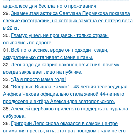
анджелесе для бесплатного проживания.
29.
Знаменитая актриса Светлана Пермякова показала
свежие фотографии, на которых заметна её потеря веса
в 22 кг.
30.
Гламур ушёл, не прощаясь - только стразы
осыпались по дороге.
31.
Всё по классике, вроде он подходит сзади,
аккуратненько стягивает с меня штаны.
32.
Леонардо ди каприо наконец объяснил, почему
всегда закрывает лицо на публике.
33.
"Да я просто мама года!
34.
"Впервые Вышла Замуж" - 48-летняя телеведущая
Анфиса Чехова официально стала женой 44-летнего
продюсера и актёра Александра златопольского.
35.
Алексей щербаков прилетел в поддержать нурлана
сабурова.
36.
Григорий Лепс снова оказался в самом центре
внимания прессы, и на этот раз поводом стали не его