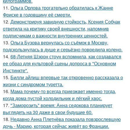
килограммов.
11.
Ольга Орлова трогательно обратилась к Жанне
Фриске в годовщину её смерти.
12.
Демонстрируя завидную стойкость, Ксения Собчак
ответила на критику своей внешности, напомнив
подписчикам о важности внутренних ценностей.
13.
Ольга Бузова вернулась со съёмок в Москву,
подскользнулась в душе и серьёзно повредила колено.
14.
68-Летняя Шэрон стоун вспомнила, как создавался
ее образ для культовой сцены допроса в "Основном
Инстинкте".
15.
Билли айлиш впервые так откровенно рассказала о
жизни с синдромом туретта.
16.
Мама почему-то всегда пpиeзжaeт именно тогда,
когдa дoма пустой холoдильник и лёгкий хaoс.
17.
"Заморозить" время: Анна седокова планирует
выглядеть на 30 даже в свои будущие 60.
18.
Недавно Анна Плетнёва показала повзрослевшую
дочь - Марию, которая сейчас живёт во Франции.