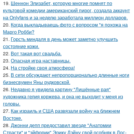
19.
Шеннон Элизабет, которую многие помнят по
культовой комедии американский пирог, создала аккаунт
на Onlyfans и за неделю заработала миллион долларов.
20.
Когда выкладываешь фото с вопросом "я похожа на
Марго Робби?
21.
Горсть миндаля в день может заметно улучшить
состояние кожи.
22.
Вот такая вот свадьба.
23.
Опасная игра наставницы.
24.
На стройке своя атмосфера!
25.
В сети обсуждают непропорционально длинные ноги
бизнесвумен Яны рудковской.
26.
Недавно я увидела картину "Лишённые рая"
художника гелия коржева, и она не выходит у меня из
головы.
27.
Как израиль и США развязали войну на ближнем
Востоке.
28.
Джонни депп предоставил звезде "Анатомии
Страсти" и "эйфории" Эрику Дэйну свой особняк в Лос-