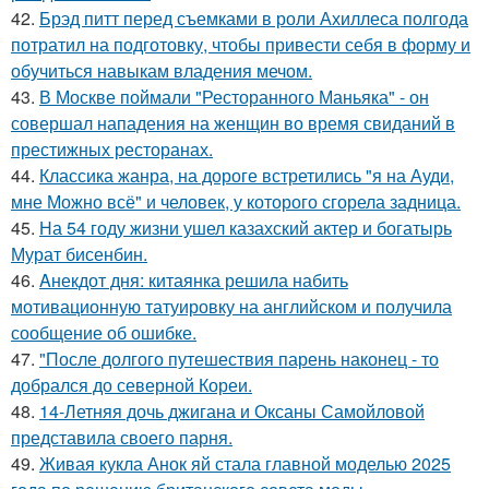
42.
Брэд питт перед съемками в роли Ахиллеса полгода
потратил на подготовку, чтобы привести себя в форму и
обучиться навыкам владения мечом.
43.
В Москве поймали "Ресторанного Маньяка" - он
совершал нападения на женщин во время свиданий в
престижных ресторанах.
44.
Классика жанра, на дороге встретились "я на Ауди,
мне Можно всё" и человек, у которого сгорела задница.
45.
На 54 году жизни ушел казахский актер и богатырь
Мурат бисенбин.
46.
Aнекдот дня: китаянка решила набить
мотивационную татуировку на английском и получила
сообщение об ошибке.
47.
"После долгого путешествия парень наконец - то
добрался до северной Кореи.
48.
14-Летняя дочь джигана и Оксаны Самойловой
представила своего парня.
49.
Живая кукла Анок яй стала главной моделью 2025