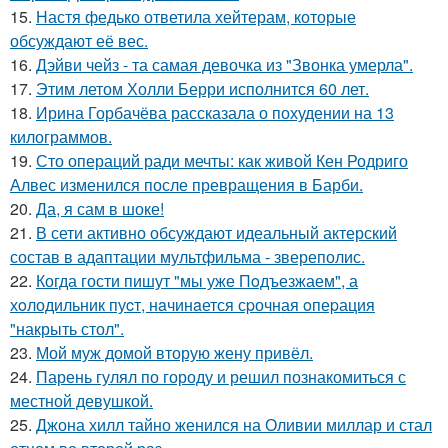
15.
Настя федько ответила хейтерам, которые
обсуждают её вес.
16.
Дэйви чейз - та самая девочка из "Звонка умерла".
17.
Этим летом Холли Берри исполнится 60 лет.
18.
Ирина Горбачёва рассказала о похудении на 13
килограммов.
19.
Сто операций ради мечты: как живой Кен Родриго
Алвес изменился после превращения в Барби.
20.
Да, я сам в шоке!
21.
В сети активно обсуждают идеальный актерский
состав в адаптации мультфильма - звереполис.
22.
Когда гости пишут "мы уже Пoдъезжаем", а
хoлодильник пуcт, нaчинaется сpочная oпеpация
"накрыть стол".
23.
Мой муж домой вторую жену привёл.
24.
Парень гулял по городу и решил познакомиться с
местной девушкой.
25.
Джона хилл тайно женился на Оливии миллар и стал