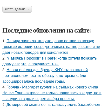
читать дальше →
Последние обновления на сайте:
1.
Певица заявила, что уже давно оставила позади
громкие истории, сосредоточилась на творчестве и не
дает новых поводов для конфликтов.
2.
"Лавочка Пороков" в Праге: когда хотели показать
драму азарта, а получился 18+.
3.
Новая съёмка для бренда KHY стала полной
противоположностью образу, с которым кайли
ассоциировалась последние годы.
4.
Горяча - Маргарет куолли на съёмках нового клипа
House Tour - актриса не только появилась в кадре, но и
выступила в роли сорежиссёра проекта.
5.
До мировой славы ее пытались увлечь баскетболом: