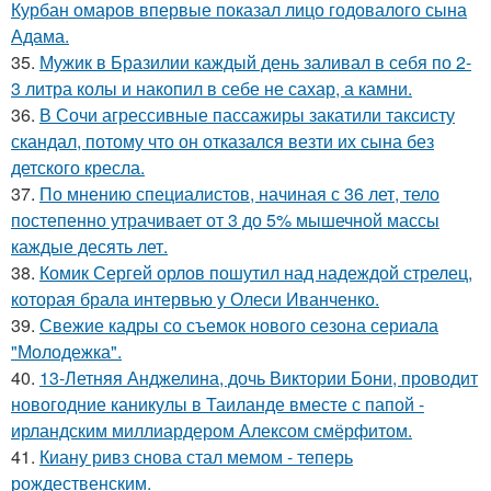
Курбан омаров впервые показал лицо годовалого сына
Адама.
35.
Мужик в Бразилии каждый день заливал в себя по 2-
3 литра колы и накопил в себе не сахар, а камни.
36.
В Сочи агрессивные пассажиры закатили таксисту
скандал, потому что он отказался везти их сына без
детского кресла.
37.
По мнению специалистов, начиная с 36 лет, тело
постепенно утрачивает от 3 до 5% мышечной массы
каждые десять лет.
38.
Комик Сергей орлов пошутил над надеждой стрелец,
которая брала интервью у Олеси Иванченко.
39.
Свежие кадры со съемок нового сезона сериала
"Молодежка".
40.
13-Летняя Анджелина, дочь Виктории Бони, проводит
новогодние каникулы в Таиланде вместе с папой -
ирландским миллиардером Алексом смёрфитом.
41.
Киану ривз снова стал мемом - теперь
рождественским.