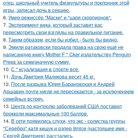
отец, школьный учитель физкультуры и поклонник этой
игры, записал дочь в секцию.
6.
Умер режиссёр "Маски" и "царя скорпионов".
7.
Эксперимент века, который заставит вас
пересмотреть свои взгляды на правильное питание.
8.
Таким образом, если бы избил - было бы видно.
9.
Эмили ратаковски продала права на свою ещё не
написанную книгу Mother F * Cker издательству Penguin
Press за семизначную сумму.
10.
С * ксуализация в спорте всё.
11.
Дочь Дмитрия Маликова весит 45 кг.
12.
После разрыва Юлия Барановская и Андрей
Аршавин почти нигде не пересекаются - за исключением
семейных встреч.
13.
Центр по контролю заболеваний США поставил
брокколи максимальные 100 баллов.
14.
В сети появились слухи, что экс - солистка группы
"Серебро" катя кищук и рэпер 9mice (настоящее имя -
Сергей Дмитриев) расстались.