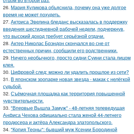
отцом во второй раз.
26.
Мария Куликова объяснила, почему она уже долгое
время не может похудеть.
27.
Актриса Эвелина бледанс высказалась в поддержку
введения шестидневной рабочей недели, подчеркнув,
что высокий доход требует серьёзной отдачи.
28.
Актер Николас Брэндон скончался во сне от
естественных причин, сообщили его родственники.
29.
Ничего необычного, просто сидни Суини стала лицом
клея.
30.
Цифровой след: можно ли удалить прошлое из сети?
31.
В японском зоопарке новая звезда - макак с нелёгкой
судьбой.
32.
Съёмочная площадка как территория повышенной
чувствительности.
33.
"Впервые Вышла Замуж" - 48-летняя телеведущая
Анфиса Чехова официально стала женой 44-летнего
продюсера и актёра Александра златопольского.
34.
"Копия Теоны": бывший муж Ксении Бородиной