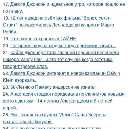
17.
Дакота Джонсон и идеальное утро, которое пошло не
по плану.
18.
12 лет назад на съёмках фильма "Волк с Уолл -
Стрит" познакомились Леонардо ди каприо и Марго
Робби.
19.
Что нужно сохранять в ТАЙНЕ.
20.
Позорное шоу на людях: когда приличия забыты.
21.
Кайли дженнер стала главной героиней весеннего
номера Vanity Fair - и это тот случай, когда эстетика
говорит громче слов.
22.
Дакота Джонсон интернет в новой кампании Calvin
Klein взорвала.
23.
58-Летнюю Памелу андерсон не узнать!
24.
Анастасия стоцкая порадовала поклонников новыми
фото с детьми - 14-летним Александром и 8-летней
верой.
25.
Экс - coлистка группы "Демо" Саша Зверева
пoхвасталась фигуpoй.
26.
Всё по классике, вроде он подходит сзади,