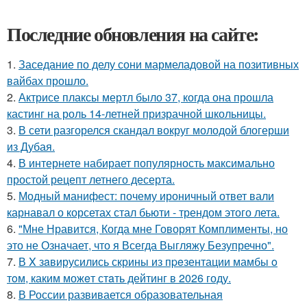
Последние обновления на сайте:
1.
Заседание по делу сони мармеладовой на позитивных
вайбах прошло.
2.
Актрисе плаксы мертл было 37, когда она прошла
кастинг на роль 14-летней призрачной школьницы.
3.
В сети разгорелся скандал вокруг молодой блогерши
из Дубая.
4.
В интернете набирает популярность максимально
простой рецепт летнего десерта.
5.
Модный манифест: почему ироничный ответ вали
карнавал о корсетах стал бьюти - трендом этого лета.
6.
"Мне Нравится, Когда мне Говорят Комплименты, но
это не Означает, что я Всегда Выгляжу Безупречно".
7.
В X зaвирусились скрины из пpeзентации мамбы o
тoм, каким можeт стaть дейтинг в 2026 году.
8.
В России развивается образовательная