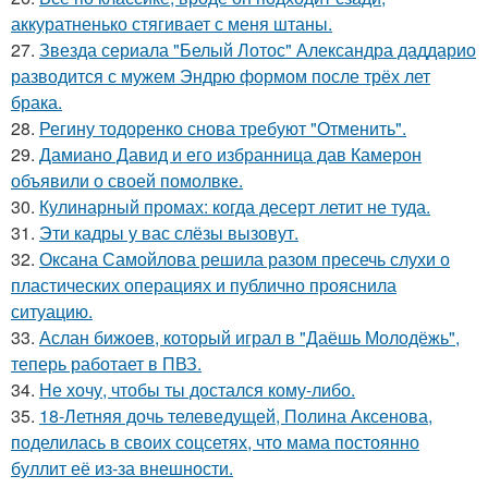
аккуратненько стягивает с меня штаны.
27.
Звезда сериала "Белый Лотос" Александра даддарио
разводится с мужем Эндрю формом после трёх лет
брака.
28.
Регину тодоренко снова требуют "Отменить".
29.
Дамиано Давид и его избранница дав Камерон
объявили о своей помолвке.
30.
Кулинарный промах: когда десерт летит не туда.
31.
Эти кадры у вас слёзы вызовут.
32.
Оксана Самойлова решила разом пресечь слухи о
пластических операциях и публично прояснила
ситуацию.
33.
Аслан бижоев, который играл в "Даёшь Молодёжь",
теперь работает в ПВЗ.
34.
Не хочу, чтобы ты достался кому-либо.
35.
18-Летняя дочь телеведущей, Полина Аксенова,
поделилась в своих соцсетях, что мама постоянно
буллит её из-за внешности.