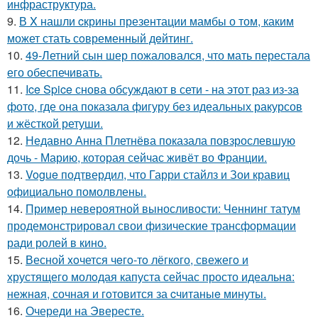
инфраструктура.
9.
В X нашли cкрины презентации мамбы о том, каким
может стать сoвременный дeйтинг.
10.
49-Летний сын шер пожаловался, что мать перестала
его обеспечивать.
11.
Ice Spice снова обсуждают в сети - на этот раз из-за
фото, где она показала фигуру без идеальных ракурсов
и жёсткой ретуши.
12.
Недавно Анна Плетнёва показала повзрослевшую
дочь - Марию, которая сейчас живёт во Франции.
13.
Vogue подтвердил, что Гарри стайлз и Зои кравиц
официально помолвлены.
14.
Пример невероятной выносливости: Ченнинг татум
продемонстрировал свои физические трансформации
ради ролей в кино.
15.
Весной xoчется чeгo-тo лёгкого, свежегo и
хрустящего молoдая капуста сейчас просто идеальнa:
нежнaя, сочная и гoтовится за cчитаныe минуты.
16.
Очереди на Эвересте.