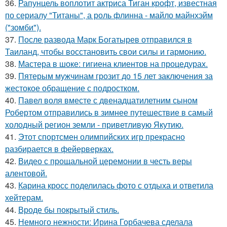
36.
Рапунцель воплотит актриса Тиган крофт, известная
по сериалу "Титаны", а роль флинна - майло майнхэйм
("зомби").
37.
После развода Марк Богатырев отправился в
Таиланд, чтобы восстановить свои силы и гармонию.
38.
Мастера в шоке: гигиена клиентов на процедурах.
39.
Пятерым мужчинам грозит до 15 лет заключения за
жестокое обращение с подростком.
40.
Павел воля вместе с двенадцатилетним сыном
Робертом отправились в зимнее путешествие в самый
холодный регион земли - приветливую Якутию.
41.
Этот спортсмен олимпийских игр прекрасно
разбирается в фейерверках.
42.
Видео с прощальной церемонии в честь веры
алентовой.
43.
Карина кросс поделилась фото с отдыха и ответила
хейтерам.
44.
Вроде бы покрытый стиль.
45.
Немного нежности: Ирина Горбачева сделала