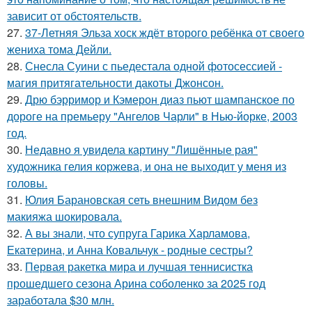
зависит от обстоятельств.
27.
37-Летняя Эльза хоск ждёт второго ребёнка от своего
жениха тома Дейли.
28.
Снесла Суини с пьедестала одной фотосессией -
магия притягательности дакоты Джонсон.
29.
Дрю бэрримор и Кэмерон диаз пьют шампанское по
дороге на премьеру "Ангелов Чарли" в Нью-йорке, 2003
год.
30.
Недавно я увидела картину "Лишённые рая"
художника гелия коржева, и она не выходит у меня из
головы.
31.
Юлия Барановская сеть внешним Видом без
макияжа шокировала.
32.
А вы знали, что супруга Гарика Харламова,
Екатерина, и Анна Ковальчук - родные сестры?
33.
Первая ракетка мира и лучшая теннисистка
прошедшего сезона Арина соболенко за 2025 год
заработала $30 млн.