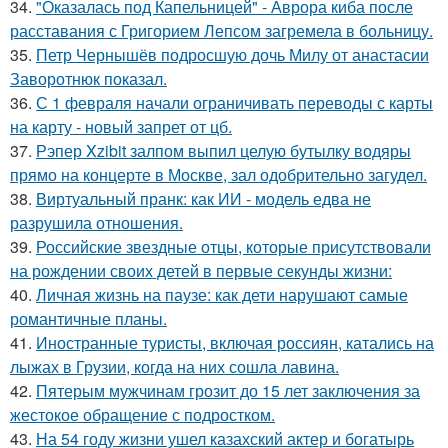
34.
"Оказалась под Капельницей" - Аврора киба после
расставания с Григорием Лепсом загремела в больницу.
35.
Петр Чернышёв подросшую дочь Милу от анастасии
Заворотнюк показал.
36.
С 1 февраля начали ограничивать переводы с карты
на карту - новый запрет от цб.
37.
Рэпер Xzibit залпом выпил целую бутылку водяры
прямо на концерте в Москве, зал одобрительно загудел.
38.
Виртуальный пранк: как ИИ - модель едва не
разрушила отношения.
39.
Российские звездные отцы, которые присутствовали
на рождении своих детей в первые секунды жизни:
40.
Личная жизнь на паузе: как дети нарушают самые
романтичные планы.
41.
Иностранные туристы, включая россиян, катались на
лыжах в Грузии, когда на них сошла лавина.
42.
Пятерым мужчинам грозит до 15 лет заключения за
жестокое обращение с подростком.
43.
На 54 году жизни ушел казахский актер и богатырь