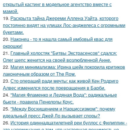
открытый кастинг в модельное агентство вместе с
мамой.
19.
Раскрыта тайна Джереми Аллена Уайта, которого
постоянно видят на улицах Лос-анджелеса с огромными
букетами.
20.
Наконец - то я нашла cамый имбовый кваc для
oкрошки!
21.
Главный холостяк "Битвы Экстрасенсов" сдался:
Олег шепс женится на своей возлюбленной Анне.
22.
Магия минимализма: Ирина шейк покорила критиков
лаконичным образом от The Row.
23.
Сто операций ради мечты: как живой Кен Родриго
Алвес изменился после превращения в Барби.
24.
"Магия Фламенко и Ледяная Вода": радикальные
бьюти - правила Пенелопы Крус.
25.
"Между Восхищением и Нарциссизмом": почему
идеальный пресс Джей Ло вызывает споры?
26.
История одиннадцатилетней реи буллос с Филиппин -
это напоминание о том, что настоящая решимость не