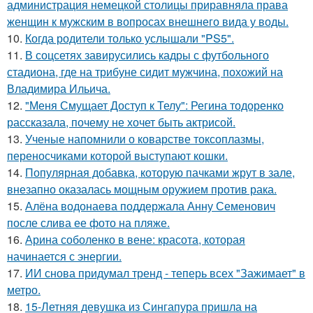
администрация немецкой столицы приравняла права
женщин к мужским в вопросах внешнего вида у воды.
10.
Когда родители только услышали "PS5".
11.
В соцсетях завирусились кадры с футбольного
стадиона, где на трибуне сидит мужчина, похожий на
Владимира Ильича.
12.
"Меня Смущает Доступ к Телу": Регина тодоренко
рассказала, почему не хочет быть актрисой.
13.
Ученые напомнили о коварстве токсоплазмы,
переносчиками которой выступают кошки.
14.
Популярная добавка, которую пачками жрут в зале,
внезапно оказалась мощным оружием против рака.
15.
Алёна водонаева поддержала Анну Семенович
после слива ее фото на пляже.
16.
Арина соболенко в вене: красота, которая
начинается с энергии.
17.
ИИ снова придумал тренд - теперь всех "Зажимает" в
метро.
18.
15-Летняя девушка из Сингапура пришла на