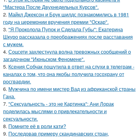
"Мастера После Двухнедельных Курсов".
2.
Майкл Джексон и Брук шилдс познакомились в 1981
году на церемонии вручения премии "Оскар".
3.
"Я Проколола Пупок и Сделала Губы": Екатерина
Шкуро рассказала о преображениях после расставания
с мужем.
4.
Соцсети захлестнула волна тревожных сообщений о
загадочном "Июньском Феномене".
5.
Ксения Собчак пошутила в ответ на слухи в телеграм -
каналах о том, что она якобы получила госохрану от
росгвардии.
6.
Мужчина по имени мистер Вад из африканской страны
Гана.
7.
"Сексуальность - это не Картинка": Ани Лорак
поделилась мыслями о привлекательности и
сексуальности.
8.
Помните её в роли кати?
9.
Последовав примеру скандинавских стран,