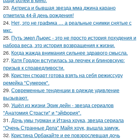
ради ролей в кино.
23.
Актриса и бывшая звезда мма джина карано
отметила 44-й день рождения!
24.
Нет, это не графика … а реальные снимки снятые с
мкс.
25.
Путь эмел Льюис - это не просто история похудения и
набора веса, это история возвращения к жизни.
26.
Когда жажда внимания сильнее здравого смысла.
27.
Катя Гордон вступилась за лерчек и блиновскую:
призыв к справедливости.
28.
Кристен стюарт готова взять на себя режиссуру
ремейка "Сумерек".
29.
Современные тенденции в одежде удивление
вызывают.
30.
Ушёл из жизни Эрик дейн - звезда сериалов
"Анатомия Страсти" и "эйфория".
31.
Дочь умы турман и Итана хоука, звезда сериала
"Очень Странные Дела" Майя хоук, вышла замуж.
32.
Кристина Орбакайте и ее повзрослевшая дочь