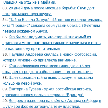
Клавдия на отдыхе в Майами.
33.
20 дней дома после месяцев борьбы: Снуп догг
потерял маленькую внучку.
34.
"Тайно Вышла Замуж" - 43-летняя исполнительница
хита "Прованс" связала себя узами брака с 36-летним
певцом рожденом Ануси.
35.
Кто бы мог подумать, что старый знакомый из
приставки может настолько сильно измениться и стать
по-настоящему притягательным.
36.
Паулина Андреева снялась в новой фотосессии,
которая мгновенно привлекла внимание.
37.
Южноафриканка сенетисив гининдза с 15 лет
страдает от редкого заболевания - гигантомастии.
38.
Валя карнавал тайно вышла замуж и показала
кольцо на левой руке.
39.
Екатерина Гусева - яркая российская актриса,
прославившаяся ролью в сериале "Бригада".
40.
Во время разговора на съёмках Аманда сейфрид в
шутливой форме затронула тему пластики.