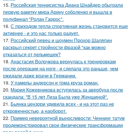
15.
Российская теннисистка Диана Шнайдер обыграла
первую ракетку мира Арину соболенко и вышла в
полуфинал "Ролан Гаррос".
16.
С приходом тепла спортивная жизнь становится еще
активнее - и это нас только радует.
17.
Российский певец и шоумен Прохор Шаляпин
раскрыл секрет стройности фразой "как можно
отказаться от пельмешек?
18.
Анастасия Волочкова вернулась к тренировкам
после операции на ноге - и сделала это раньше, чем
ожидали даже врачи в Германии.
19.
У памелы андерсон и тома круза роман.
20.
Мария Кожевникова вступилась за авербуха после
скандала: "В 15 лет Лиза Была уже Женщиной".
21.
Бьянка цензори удивила всех - и на этот раз не
откровенностью, а наоборот.
22.
Пример невероятной выносливости: Ченнинг татум
продемонстрировал свои физические трансформации