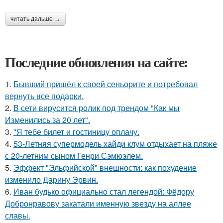
читать дальше →
Последние обновления на сайте:
1.
Бывший пришёл к своей сеньорите и потребовал
вернуть все подарки.
2.
В сети вирусится ролик под трендом "Как мы
Изменились за 20 лет".
3.
"Я тебе билет и гостиницу оплачу.
4.
53-Летняя супермодель хайди клум отдыхает на пляже
с 20-летним сыном Генри Сэмюэлем.
5.
Эффект "Эльфийской" внешности: как похудение
изменило Дарину Эрвин.
6.
Иван будько официально стал легендой: Фёдору
Добронравову закатали именную звезду на аллее
славы.