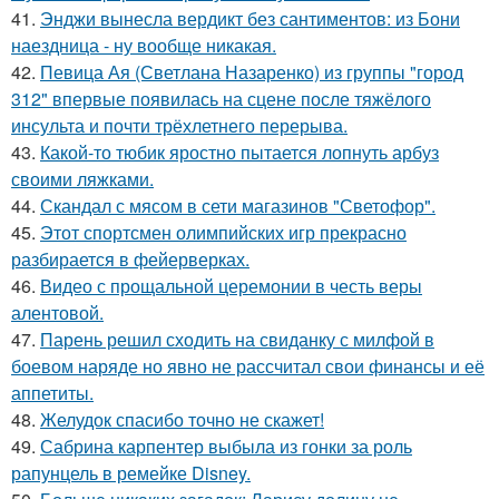
41.
Энджи вынесла вердикт без сантиментов: из Бони
наездница - ну вообще никакая.
42.
Певица Ая (Светлана Назаренко) из группы "город
312" впервые появилась на сцене после тяжёлого
инсульта и почти трёхлетнего перерыва.
43.
Какой-то тюбик яростно пытается лопнуть арбуз
своими ляжками.
44.
Скандал с мясом в сети магазинов "Светофор".
45.
Этот спортсмен олимпийских игр прекрасно
разбирается в фейерверках.
46.
Видео с прощальной церемонии в честь веры
алентовой.
47.
Парень решил сходить на свиданку с милфой в
боевом наряде но явно не рассчитал свои финансы и её
аппетиты.
48.
Желудок спасибо точно не скажет!
49.
Сабрина карпентер выбыла из гонки за роль
рапунцель в ремейке Disney.