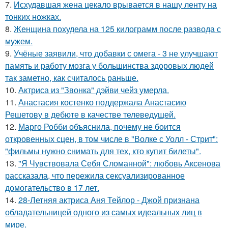
7.
Исхудавшая жена цекало врывается в нашу ленту на
тонких ножках.
8.
Женщина похудела на 125 килограмм после развода с
мужем.
9.
Учёные заявили, что добавки с омега - 3 не улучшают
память и работу мозга у большинства здоровых людей
так заметно, как считалось раньше.
10.
Актриса из "Звонка" дэйви чейз умерла.
11.
Анастасия костенко поддержала Анастасию
Решетову в дебюте в качестве телеведущей.
12.
Марго Робби объяснила, почему не боится
откровенных сцен, в том числе в "Волке с Уолл - Стрит":
"фильмы нужно снимать для тех, кто купит билеты".
13.
"Я Чувствовала Себя Сломанной": любовь Аксенова
рассказала, что пережила сексуализированное
домогательство в 17 лет.
14.
28-Летняя актриса Аня Тейлор - Джой признана
обладательницей одного из самых идеальных лиц в
мире.