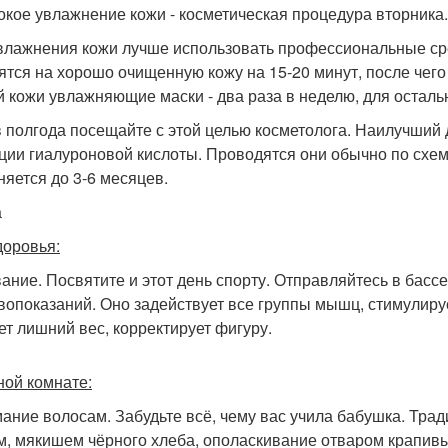
бокое увлажнение кожи - косметическая процедура вторника.
влажнения кожи лучше использовать профессиональные сред
ятся на хорошо очищенную кожу на 15-20 минут, после чего
й кожи увлажняющие маски - два раза в неделю, для остальн
 в полгода посещайте с этой целью косметолога. Наилучш
ции гиалуроновой кислоты. Проводятся они обычно по схеме
няется до 3-6 месяцев.
а
доровья:
вание. Посвятите и этот день спорту. Отправляйтесь в басс
вопоказаний. Оно задействует все группы мышц, стимулиру
ет лишний вес, корректирует фигуру.
ной комнате:
мание волосам. Забудьте всё, чему вас учила бабушка. Тр
м, мякишем чёрного хлеба, ополаскивание отваром крапивы,