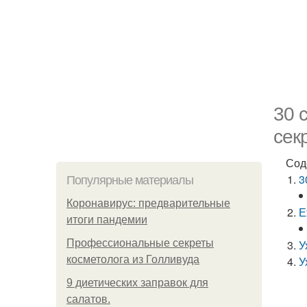
30 
сек
Сод
3
Популярные материалы
Коронавирус: предварительные
Е
итоги пандемии
Профессиональные секреты
У
косметолога из Голливуда
У
9 диетических заправок для
салатов.