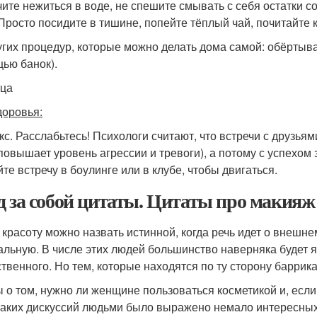
чите нежиться в воде, не спешите смывать с себя остатки с
 Просто посидите в тишине, попейте тёплый чай, почитайте к
угих процедур, которые можно делать дома самой: обёртыва
ью банок).
ца
доровья:
акс. Расслабьтесь! Психологи считают, что встречи с друзья
повышает уровень агрессии и тревоги), а потому с успехом
йте встречу в боулинге или в клубе, чтобы двигаться.
д за собой цитаты. Цитаты про макияж
 красоту можно назвать истинной, когда речь идет о внешн
альную. В числе этих людей большинство наверняка будет 
твенного. Но тем, которые находятся по ту сторону баррикад
 о том, нужно ли женщине пользоваться косметикой и, если д
таких дискуссий людьми было выражено немало интересны