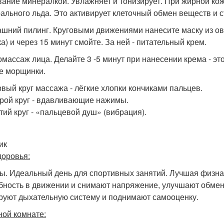
вание минералкой. Увлажняет и тонизирует. При жирной ко
ального льда. Это активирует клеточный обмен веществ и 
ашний пилинг. Круговыми движениями нанесите маску из овся
а) и через 15 минут смойте. За ней - питательный крем.
омассаж лица. Делайте 3 -5 минут при нанесении крема - эт
е морщинки.
вый круг массажа - лёгкие хлопки кончиками пальцев.
рой круг - вдавливающие нажимы.
тий круг - «пальцевой душ» (вибрация).
ик
доровья:
цы. Идеальный день для спортивных занятий. Лучшая физнаг
бность в движении и снимают напряжение, улучшают обмен
руют дыхательную систему и поднимают самооценку.
ной комнате: