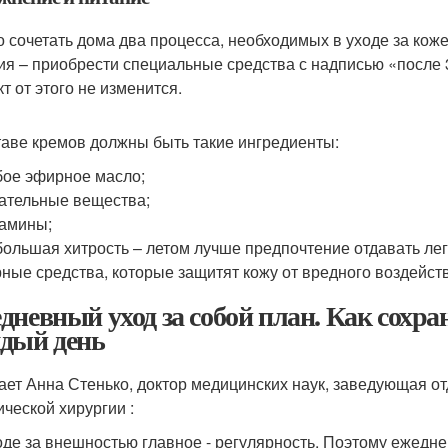
 сочетать дома два процесса, необходимых в уходе за кож
ия – приобрести специальные средства с надписью «после 30
т от этого не изменится.
таве кремов должны быть такие ингредиенты:
ое эфирное масло;
ательные вещества;
амины;
ольшая хитрость – летом лучше предпочтение отдавать лег
ные средства, которые защитят кожу от вредного воздейст
дневный уход за собой план. Как сохр
дый день
ает Анна Стенько, доктор медицинских наук, заведующая о
ической хирургии :
ходе за внешностью главное - регулярность. Поэтому еже