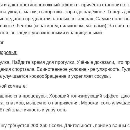
ы и дают противоположный эффект - причёска становится 
тва ухода - маски, сыворотки - гораздо надёжнее. Теперь 
ые недавно предлагались только в салонах. Самые полезн
ваются белком (кератином, силиконом, маслами). За счёт 
тся, выглядят увлажнёнными и защищёнными.
рг
доровья:
гулка. Найдите время для прогулки. Учёные доказали, что п
ения спортзала. Единственное условие - регулярность. Гул
а улучшается кровообращение и укрепляет сосуды.
ной комнате:
ашние спа-процедуры. Хороший тонизирующий эффект дают 
са, спазмов, мышечного напряжения. Морская соль улучшае
ёт ей эластичность и упругость.
нну требуется 200-250 г соли. Длительность приёма ванны с 