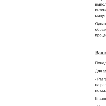
выпол
интен
минут
Однак
образ
процед
Ваше
Понед
Для з
- Раз
на ра
показ
В ван