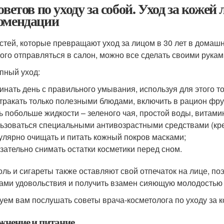
оветов по уходу за собой. Уход за кожей
омендации
стей, которые превращают уход за лицом в 30 лет в домашн
того отправляться в салон, можно все сделать своими рукам
пный уход:
инать день с правильного умывания, используя для этого то
тракать только полезными блюдами, включить в рацион фрукт
ь побольше жидкости – зеленого чая, простой воды, витами
ьзоваться специальными антивозрастными средствами (крем
улярно очищать и питать кожный покров масками;
зательно снимать остатки косметики перед сном.
оль и сигареты также оставляют свой отпечаток на лице, п
ами удовольствия и получить взамен сияющую молодостью 
уем вам послушать советы врача-косметолога по уходу за к
жнение и питание