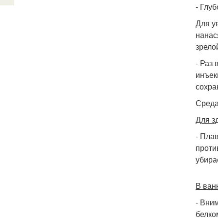
- Глу
Для у
нанас
зрело
- Раз
инъек
сохра
Сред
Для з
- Пла
проти
убира
В ван
- Вни
белко