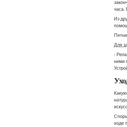
закон
часа.
Из др
помощ
Пятни
Для з
- Рел
ними 
Устро
Ухо
Какую
натур
искусс
Споры
ходе 