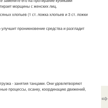
же замените его на протирание кубиками
стирает морщины с женских лиц.
ных хлопьев (1 ст. ложка хлопьев и 3 ст. ложки
о улучшит проникновение средства и разгладит
рузка - занятия танцами. Они удовлетворяют
ные процессы, осанку, координацию движений,
⇨