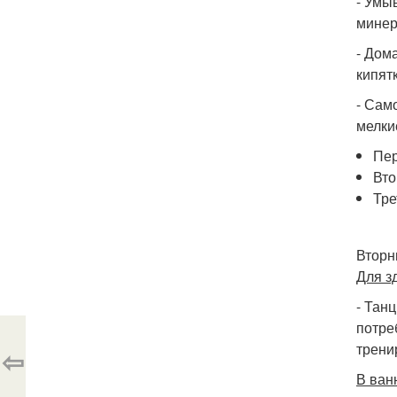
- Умы
минер
- Дом
кипятк
- Сам
мелки
Пер
Вто
Тре
Вторн
Для з
- Тан
потре
трени
⇦
В ван