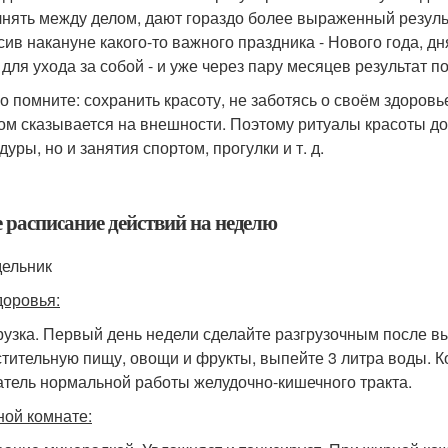
нять между делом, дают гораздо более выраженный резуль
сив накануне какого-то важного праздника - Нового года, д
 для ухода за собой - и уже через пару месяцев результат по
о помните: сохранить красоту, не заботясь о своём здоров
ом сказывается на внешности. Поэтому ритуалы красоты до
уры, но и занятия спортом, прогулки и т. д.
 расписание действий на неделю
ельник
доровья:
грузка. Первый день недели сделайте разгрузочным после в
стительную пищу, овощи и фрукты, выпейте 3 литра воды. Ко
атель нормальной работы желудочно-кишечного тракта.
ной комнате: