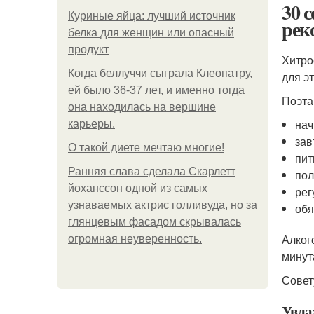
30 с
Куриные яйца: лучший источник
рек
белка для женщин или опасный
продукт
Хитро
Когда беллуччи сыграла Клеопатру,
для э
ей было 36-37 лет, и именно тогда
Поэта
она находилась на вершине
нач
карьеры.
зав
О такой диете мечтаю многие!
пит
Ранняя слава сделала Скарлетт
пол
йоханссон одной из самых
рег
узнаваемых актрис голливуда, но за
обя
глянцевым фасадом скрывалась
Алког
огромная неуверенность.
минут
Совет
Увла