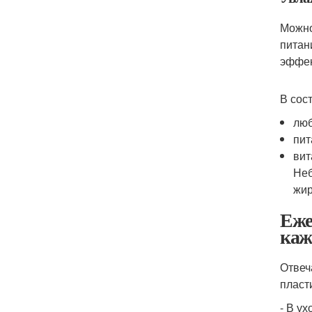
Можно
питан
эффек
В сос
люб
пит
вит
Неб
жир
Еже
каж
Отвеч
пласт
- В у