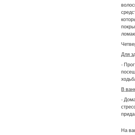
волос
средс
котор
покры
ломаю
Четве
Для з
- Про
посещ
ходьб
В ван
- Дом
стрес
прида
На ва