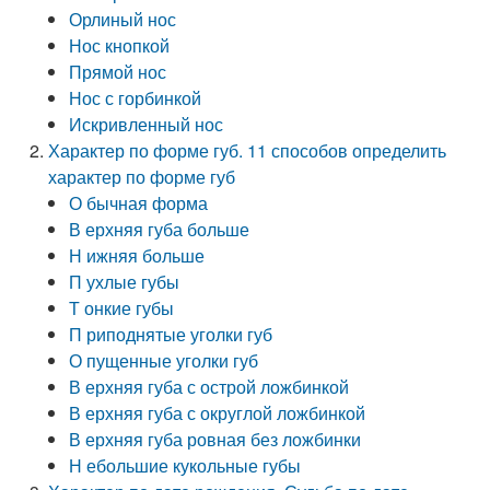
Орлиный нос
Нос кнопкой
Прямой нос
Нос с горбинкой
Искривленный нос
Характер по форме губ. 11 способов определить
характер по форме губ
О бычная форма
В ерхняя губа больше
Н ижняя больше
П ухлые губы
Т онкие губы
П риподнятые уголки губ
О пущенные уголки губ
В ерхняя губа с острой ложбинкой
В ерхняя губа с округлой ложбинкой
В ерхняя губа ровная без ложбинки
Н ебольшие кукольные губы