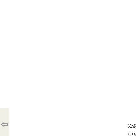
⇦
Хай
соз