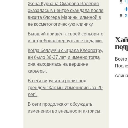
Ч
Жена Курбана Омарова Валерия
ф
оказалась в центре скандала после
Х
визита блогера Марины ильиной в
её косметологическую клинику.
Бывший пришёл к своей сеньорите
Хай
и потребовал вернуть все подарки.
под
Когда беллуччи сыграла Клеопатру,
ей было 36-37 лет, и именно тогда
Всего
она находилась на вершине
После
карьеры.
Алина
В сети вирусится ролик под
трендом "Как мы Изменились за 20
лет".
В сети продолжают обсуждать
изменения во внешности актрисы.