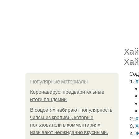
Хай
Хай
Сод
Х
Популярные материалы
Коронавирус: предварительные
итоги пандемии
В соцсетях набирают популярность
чипсы из крапивы, которые
Х
пользователи в комментариях
Х
называют неожиданно вкусными.
Ж