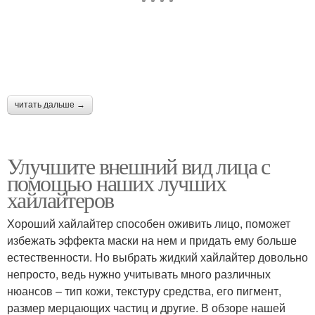
Круглое лицо
Квадратное лицо
читать дальше →
Крем-хайлайтер для
Хайлайтер для сияния
лица
Улучшите внешний вид лица с
помощью наших лучших
хайлайтеров
Хайлайтер на лице
Хороший хайлайтер способен оживить лицо, поможет
избежать эффекта маски на нем и придать ему больше
естественности. Но выбрать жидкий хайлайтер довольно
непросто, ведь нужно учитывать много различных
нюансов – тип кожи, текстуру средства, его пигмент,
размер мерцающих частиц и другие. В обзоре нашей