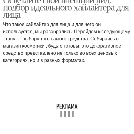
Хайлайтеры для лица
Лица с помощью
подбор идеального хайлайтера для
лица
Что такое хайлайтер для лица и для чего он
используется, мы разобрались. Перейдем к следующему
Сухой хайлайтер
Твердый хайлайтер
этапу — выбору того самого средства. Собираясь в
магазин косметики , будьте готовы: это декоративное
средство представлено не только во всех ценовых
категориях, но и в разных форматах.
Кремовый хайлайтер
Жидкий хайлайтер
Хайлайтер для
Эффект от хайлайтера
идеального макияжа
Хайлайтер для
Хайлайтер на лицо
достижения