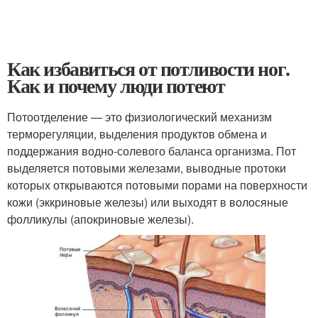
Как избавиться от потливости ног.
Как и почему люди потеют
Потоотделение — это физиологический механизм
терморегуляции, выделения продуктов обмена и
поддержания водно-солевого баланса организма. Пот
выделяется потовыми железами, вы­вод­ные про­то­ки
которых от­кры­ва­ют­ся по­то­вы­ми по­ра­ми на по­верх­ности
ко­жи (эккриновые железы) или выходят в во­ло­ся­ные
фол­ли­ку­лы (апокриновые железы).