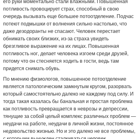
его руки моментально стали влажными. Повышенная
потливость провоцирует страх, способный в свою
очередь вызывать еще большее потоотделение. Подчас
потеют подмышки от волнения сильно настолько, что
даже дезодоранты не спасают. Человек перестает
обнимать своих близких, из-за страха увидеть
брезгливое выражение на их лицах. Повышенная
потливость ног, делает человека изгоем среди друзей,
потому что он стесняется ходить в гости, ведь там
придется снимать обувь.
По мнению физиологов, повышенное потоотделение
является патологическим замкнутым кругом, разорвать
который самостоятельно далеко не каждому под силу. И
тогда такая казалась бы банальная и простая проблема
как потливость превращается в неврозы и депрессии,
тянущие за собой целый комплекс различных проблем —
неудачи на работе, неудачи в личной жизни, постоянное
недовольство жизнью. Но и это далеко не все проблемы,
с которыми вынужден сталкиваться человек,