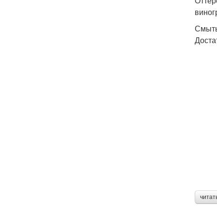
Оттер
виног
Смыть
Доста
читат