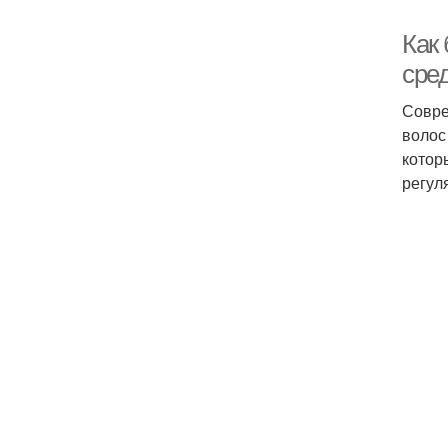
Как
сре
Совре
волос
котор
регул