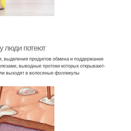
му люди потеют
и, выделения продуктов обмена и поддержания
ами, вы­вод­ные про­то­ки которых от­кры­ва­ют­
ли выходят в во­ло­ся­ные фол­ли­ку­лы