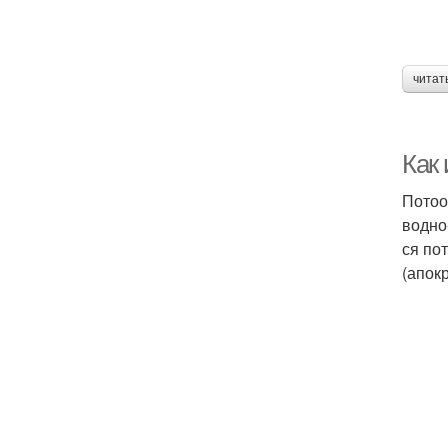
читат
Как 
Потоо
водно
ся по­
(апок