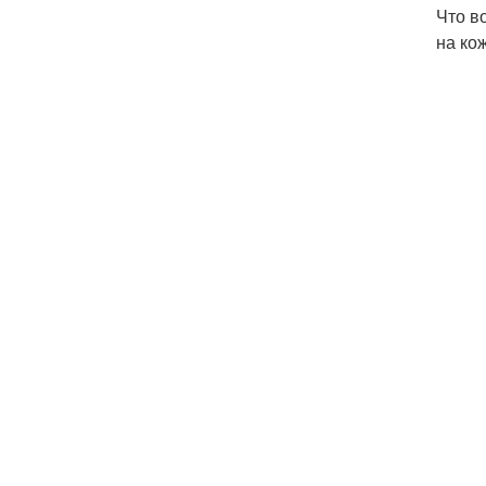
Что в
на кож