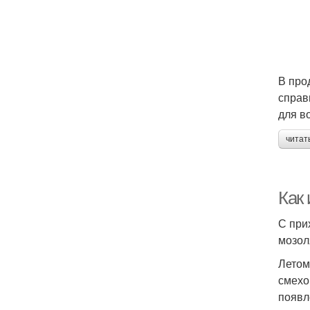
В про
справ
для в
читат
Как 
С при
мозол
Летом
смехо
появл