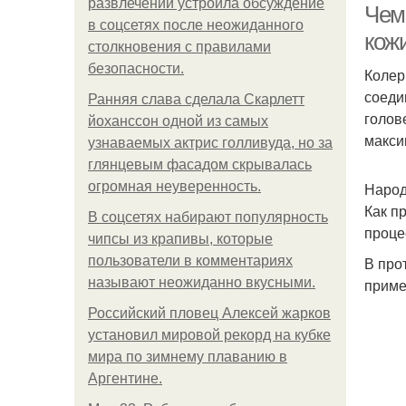
развлечений устроила обсуждение
Чем 
в соцсетях после неожиданного
кожи
столкновения с правилами
безопасности.
Колер
соеди
Ранняя слава сделала Скарлетт
голов
йоханссон одной из самых
макси
узнаваемых актрис голливуда, но за
глянцевым фасадом скрывалась
огромная неуверенность.
Народ
Как п
В соцсетях набирают популярность
проце
чипсы из крапивы, которые
пользователи в комментариях
В про
называют неожиданно вкусными.
приме
Российский пловец Алексей жарков
установил мировой рекорд на кубке
мира по зимнему плаванию в
Аргентине.