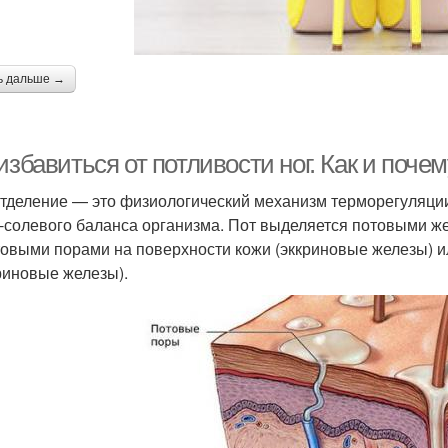
ь дальше →
избавиться от потливости ног. Как и поче
тделение — это физиологический механизм терморегуляци
-солевого баланса организма. Пот выделяется потовыми желез
то­вы­ми по­ра­ми на по­верх­ности ко­жи (эккриновые железы) и
риновые железы).