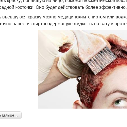
еть краску, попавшую на лицо, поможет косметическое мас
радной косточки. Оно будет действовать более эффективно, 
 въевшуюся краску можно медицинским спиртом или водко
точно нанести спиртосодержащую жидкость на вату и проте
ь дальше →