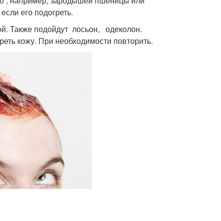
ло , например, зародышей пшеницы или
если его подогреть.
й. Также подойдут лосьон, одеколон.
реть кожу. При необходимости повторить.