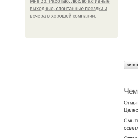
Мне 33. Работаю, люблю активные
выходные, спонтанные поездки и
вечера в хорошей компании.
читат
Чем 
Отмыт
Целес
Смыть
освет