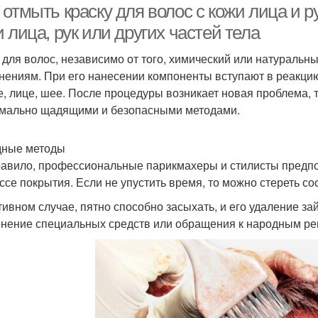
отмыть краску для волос с кожи лица и ру
 лица, рук или других частей тела
 для волос, независимо от того, химический или натуральны
нениям. При его нанесении компоненты вступают в реакцию 
е, лице, шее. После процедуры возникает новая проблема, т
мально щадящими и безопасными методами.
ные методы
равило, профессиональные парикмахеры и стилисты предпо
ссе покрытия. Если не упустить время, то можно стереть с
тивном случае, пятно способно засыхать, и его удаление з
нение специальных средств или обращения к народным ре