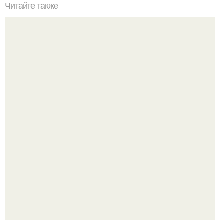
Читайте также
От чего растет жопа. Почему у вас не растет попа?
"Я уже год Пытаюсь Просто Выжить": Анна седокова
разрыдалась из-за жесткой травли и проклятий в сети.