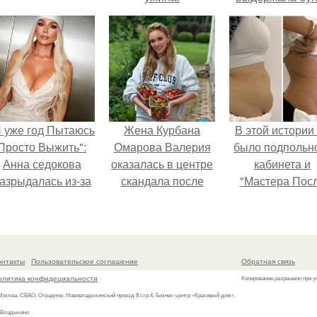
собственной
аудитории.
Я уже год Пытаюсь
Жена Курбана
В этой истории
Просто Выжить":
Омарова Валерия
было подпольн
Анна седокова
оказалась в центре
кабинета и
азрыдалась из-за
скандала после
"Мастера Пос
жесткой травли и
визита блогера
Двухнедельн
проклятий в сети.
Марины ильиной в
Курсов".
её
косметологическую
онтакты
Пользовательское соглашение
Обратная связь
клинику.
олитика конфидециальности
Копирование разрешено при у
 Москва, СВАО, Отрадное, Нововладыкинский проезд 8 стр.4, Бизнес-центр «Красивый дом»,
 Владыкино