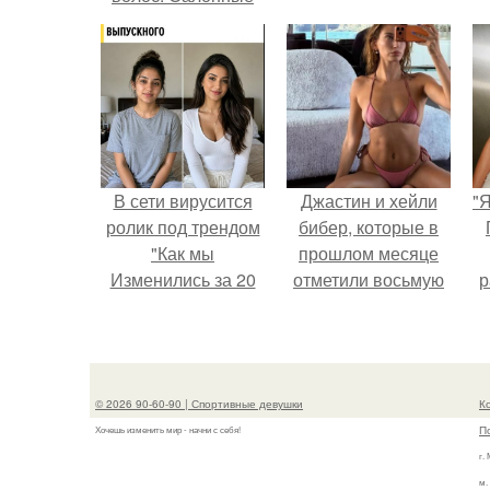
методы
выпрямления
волос
В сети вирусится
Джастин и хейли
"
ролик под трендом
бибер, которые в
"Как мы
прошлом месяце
Изменились за 20
отметили восьмую
р
лет".
годовщину
помолвки, показали
новые фото с
совместного
© 2026 90-60-90 | Спортивные девушки
К
отдыха.
П
Хочешь изменить мир - начни с себя!
г.
м.