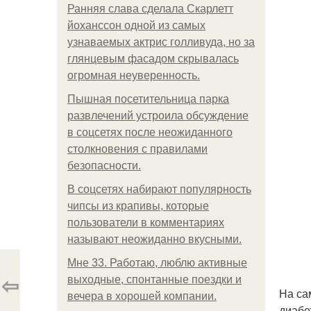
Ранняя слава сделала Скарлетт
йоханссон одной из самых
узнаваемых актрис голливуда, но за
глянцевым фасадом скрывалась
огромная неуверенность.
Пышная посетительница парка
развлечений устроила обсуждение
в соцсетях после неожиданного
столкновения с правилами
безопасности.
В соцсетях набирают популярность
чипсы из крапивы, которые
пользователи в комментариях
называют неожиданно вкусными.
Мне 33. Работаю, люблю активные
⇦
выходные, спонтанные поездки и
На са
вечера в хорошей компании.
диабе