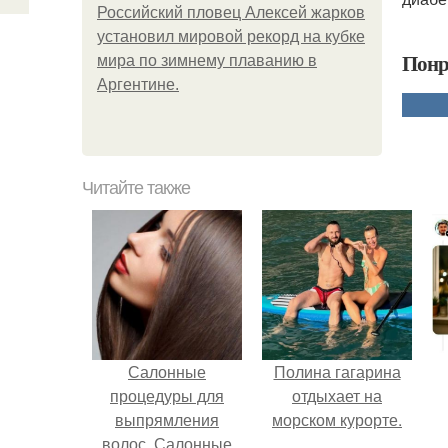
Российский пловец Алексей жарков
установил мировой рекорд на кубке
Понр
мира по зимнему плаванию в
Аргентине.
Читайте также
Салонные
Полина гагарина
процедуры для
отдыхает на
выпрямления
морском курорте.
волос. Салонные