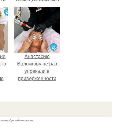
актрис голливуда,
но за глянцевым
фасадом
скрывалась
огромная
неуверенность.
 не
Анастасию
ого
Волочкову не раз
упрекали в
ле
приверженности
ых
устаревшим бьюти -
процедурам.
казании обратной гиперссылки.