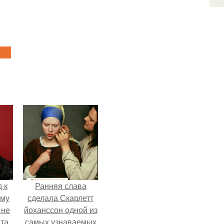
 к
Ранняя слава
ему
сделала Скарлетт
 не
йоханссон одной из
та
самых узнаваемых