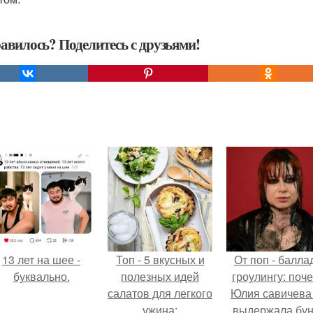
авилось? Поделитесь с друзьями!
13 лет на шее -
Топ - 5 вкусных и
От поп - баллад
буквально.
полезных идей
гроулингу: поч
салатов для легкого
Юлия савичева
ужина:
выдержала бун