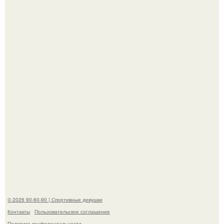
Отдых на пхукете для Алексея Долматова закончился
переломом ребра после неудачного падения в бассейн.
По словам эксперта воз, у мужчин с образованной и
мудрой супругой вероятность скоропостижной смерти
якобы на 46% ниже.
© 2026 90-60-90 | Спортивные девушки
Контакты
Пользовательское соглашение
Политика конфидециальности