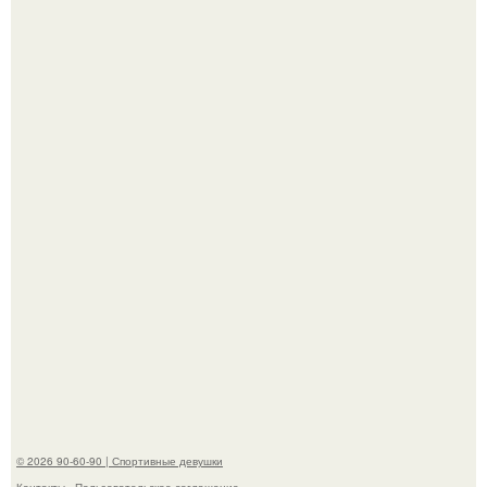
Сергей Лазарев купил квартиру в Майами за 1 миллион
долларов.
"Я уже год Пытаюсь Просто Выжить": Анна седокова
разрыдалась из-за жесткой травли и проклятий в сети.
© 2026 90-60-90 | Спортивные девушки
Контакты
Пользовательское соглашение