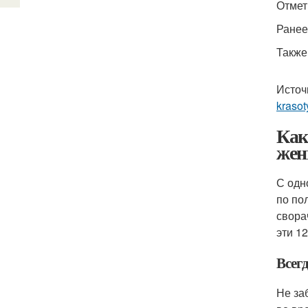
Отмет
Ранее
Также
Источ
krasot
Как
жен
С одн
по по
свора
эти 1
Всег
Не за