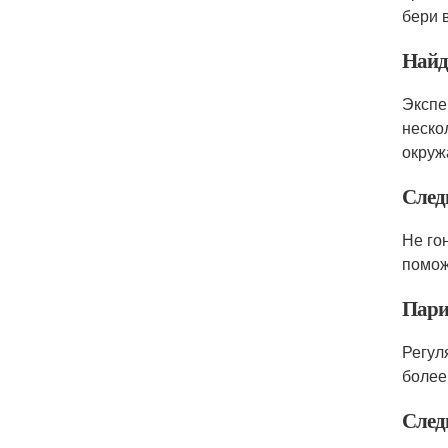
бери 
Найд
Экспе
неско
окруж
След
Не го
помож
Пари
Регул
более,
След