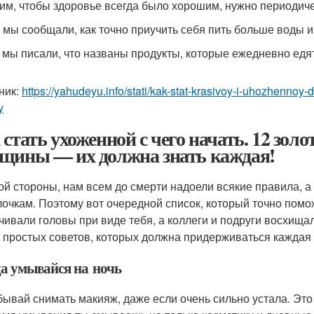
им, чтобы здоровье всегда было хорошим, нужно периодич
 мы сообщали, как точно приучить себя пить больше воды и
 мы писали, что названы продукты, которые ежедневно едят
ник:
https://yahudeyu.info/stati/kak-stat-krasivoy-i-uhozhennoy
y
 стать ухоженной с чего начать. 12 зо
щины — их должна знать каждая!
ой стороны, нам всем до смерти надоели всякие правила, а 
лочкам. Поэтому вот очередной список, который точно помо
чивали головы при виде тебя, а коллеги и подруги восхища
2 простых советов, которых должна придерживаться кажда
да умывайся на ночь
бывай снимать макияж, даже если очень сильно устала. Это