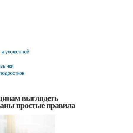
й и ухоженной
ивычки
-подростков
нщинам выглядеть
ваны простые правила