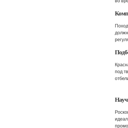
во вр
Комп
Поход
должн
регул
Подб
Красн
под т
отбел
Науч
Роско
идеал
промо