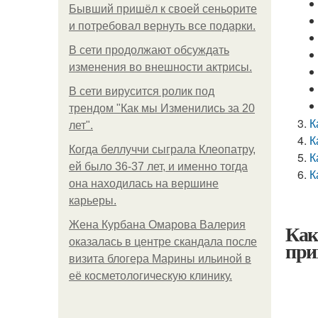
Бывший пришёл к своей сеньорите
и потребовал вернуть все подарки.
В сети продолжают обсуждать
изменения во внешности актрисы.
В сети вирусится ролик под
трендом "Как мы Изменились за 20
К
лет".
К
Когда беллуччи сыграла Клеопатру,
К
ей было 36-37 лет, и именно тогда
К
она находилась на вершине
карьеры.
Жена Курбана Омарова Валерия
Как
оказалась в центре скандала после
при
визита блогера Марины ильиной в
её косметологическую клинику.