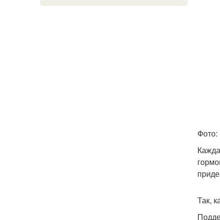
Фото:
Кажда
гормо
приде
Так, 
Подде