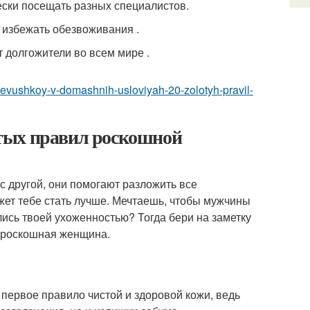
ески посещать разных специалистов.
 избежать обезвоживания .
 долгожители во всем мире .
-devushkoy-v-domashnih-usloviyah-20-zolotyh-pravil-
лотых правил роскошной
с другой, они помогают разложить все
жет тебе стать лучше. Мечтаешь, чтобы мужчины
лись твоей ухоженностью? Тогда бери на заметку
я роскошная женщина.
 первое правило чистой и здоровой кожи, ведь