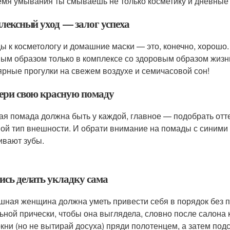
емя умывания ты смываешь не только косметику и дневные 
лексный уход — залог успеха
ы к косметологу и домашние маски — это, конечно, хорошо. 
ым образом только в комплексе со здоровым образом жизни
ярные прогулки на свежем воздухе и семичасовой сон!
ери свою красную помаду
ая помада должна быть у каждой, главное — подобрать отт
вой тип внешности. И обрати внимание на помады с синими
ивают зубы.
ись делать укладку сама
шная женщина должна уметь привести себя в порядок без 
ьной прически, чтобы она выглядела, словно после салона
кни (но не вытирай досуха) пряди полотенцем, а затем под