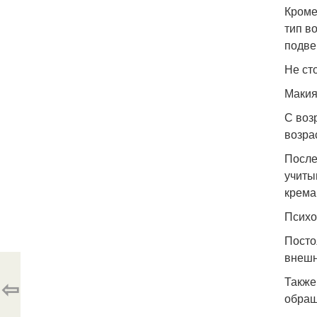
Кроме
тип в
подве
Не сто
Маки
С воз
возра
После
учиты
крема
Психо
Посто
внешн
⇦
Также
обращ