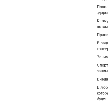
Появл
здоро
К том
потом
Прави
В рац
консе
Заним
Спорт
заним
Внешн
В люб
котор
будет