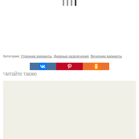
Категории:
Утренние варианты
,
Дневные развлечения
,
Вечерние варианты
Читайте также
Диета по знаку зодиака.