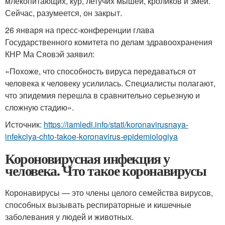
млекопитающих, кур, летучих мышей, кроликов и змей.
Сейчас, разумеется, он закрыт.
26 января на пресс-конференции глава
Государственного комитета по делам здравоохранения
КНР Ма Сяовэй заявил:
«Похоже, что способность вируса передаваться от
человека к человеку усилилась. Специалисты полагают,
что эпидемия перешла в сравнительно серьезную и
сложную стадию».
Источник:
https://iamledi.info/stati/koronavirusnaya-
infekciya-chto-takoe-koronavirus-epidemiologiya
Короновирусная инфекция у
человека. Что такое коронавирусы
Коронавирусы — это члены целого семейства вирусов,
способных вызывать респираторные и кишечные
заболевания у людей и животных.