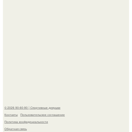
До мировой славы ее пытались увлечь баскетболом:
отец, школьный учитель физкультуры и поклонник этой
игры, записал дочь в секцию.
"Лучше бы и Дальше Продолжала их Прятать": в сети
обсудили внешность сыновей Шерон стоун.
© 2026 90-60-90 | Спортивные девушки
Контакты
Пользовательское соглашение
Политика конфидециальности
Обратная связь