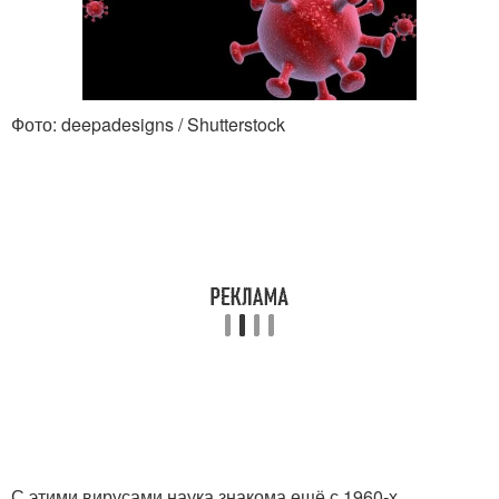
Фото: deepadesigns / Shutterstock
С этими вирусами наука знакома ещё с 1960‑х.