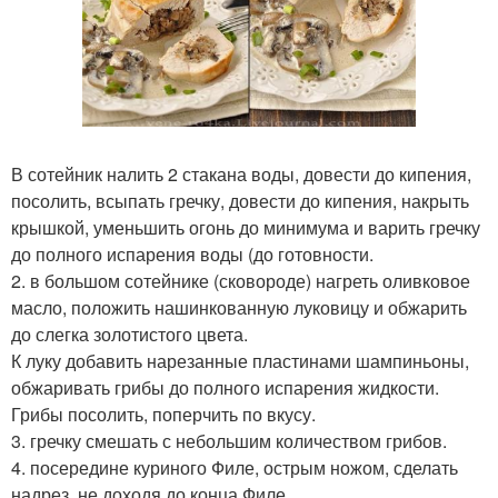
В сотейник налить 2 стакана воды, довести до кипения,
посолить, всыпать гречку, довести до кипения, накрыть
крышкой, уменьшить огонь до минимума и варить гречку
до полного испарения воды (до готовности.
2. в большом сотейнике (сковороде) нагреть оливковое
масло, положить нашинкованную луковицу и обжарить
до слегка золотистого цвета.
К луку добавить нарезанные пластинами шампиньоны,
обжаривать грибы до полного испарения жидкости.
Грибы посолить, поперчить по вкусу.
3. гречку смешать с небольшим количеством грибов.
4. посередине куриного Филе, острым ножом, сделать
надрез, не доходя до конца Филе.