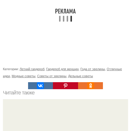
Категории:
Летний гардероб
,
Гардероб для женщин
,
Года от эвелины
,
Отличные
идеи
,
Модные советы
,
Советы от эвелины
,
Дельные советы
Читайте также