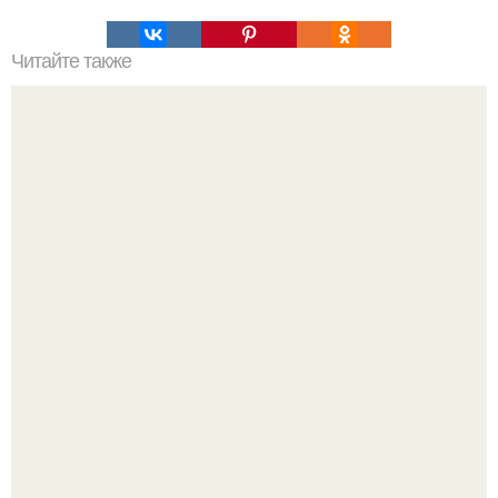
Читайте также
Как быстро похудеть без вреда для здоровья:
Мне 33. Работаю, люблю активные выходные,