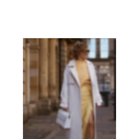
Моды для полных
Полные женщины
женщин
Модный гардероб
Гардероб для женщины
Летние женщины
Капсульный гардероб
Гардероб на осень
Пуховики для женщин