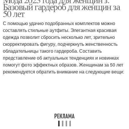
Стильный гардероб
Базовый гардероб для женщин за
женщин
50 лет
С помощью удачно подобранных комплектов можно
Женщины на осень-
составлять стильные аутфиты. Элегантная красивая
Летний гардероб
зиму
одежда позволит сбросить несколько лет, зрительно
скорректировать фигуру, подчеркнуть женственность
обладательницы такого гардероба. Составить
представление об актуальных тенденциях и новинках
Стиль для полных
Зимний гардероб
помогут фото эффектных образов. Женщинам за 50 лет
женщин
рекомендуется обратить внимание на следующие вещи:
Женщины с животом
Элегантный гардероб
Табу для полных
Правильный гардероб
женщин